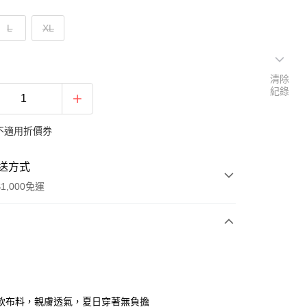
L
XL
清除
紀錄
不適用折價券
送方式
1,000免運
次付款
期付款
0 利率 每期
NT$426
21家銀行
軟布料，親膚透氣，夏日穿著無負擔