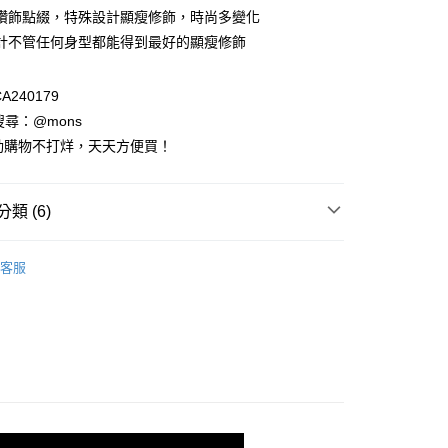
0 利率 每期
NT$213
21家銀行
庫商業銀行
第一商業銀行
鑽飾點綴，特殊設計顯瘦修飾，時尚多變化
業銀行
彰化商業銀行
計不管任何身型都能得到最好的顯瘦修飾
庫商業銀行
第一商業銀行
付款
業儲蓄銀行
台北富邦商業銀行
業銀行
彰化商業銀行
華商業銀行
兆豐國際商業銀行
業儲蓄銀行
台北富邦商業銀行
A240179
小企業銀行
台中商業銀行
華商業銀行
兆豐國際商業銀行
台灣）商業銀行
華泰商業銀行
請搜尋：@mons
小企業銀行
台中商業銀行
業銀行
遠東國際商業銀行
動購物不打烊，天天方便買！
台灣）商業銀行
華泰商業銀行
業銀行
永豐商業銀行
業銀行
遠東國際商業銀行
業銀行
星展（台灣）商業銀行
業銀行
永豐商業銀行
際商業銀行
中國信託商業銀行
類 (6)
業銀行
星展（台灣）商業銀行
天信用卡公司
際商業銀行
中國信託商業銀行
列
短袖上衣
天信用卡公司
客服
享後付
裝全系列
FTEE先享後付」】
先享後付是「在收到商品之後才付款」的支付方式。 讓您購物簡單
區 XL~3L
雲朵女孩XL~3L▶️春夏全系列
心！
：不需註冊會員、不需綁卡、不需儲值。
動專區
🔥8月限定優惠商品
：只要手機號碼，簡訊認證，即可結帳。
：先確認商品／服務後，再付款。
列
View All🔸春夏
EE先享後付」結帳流程】