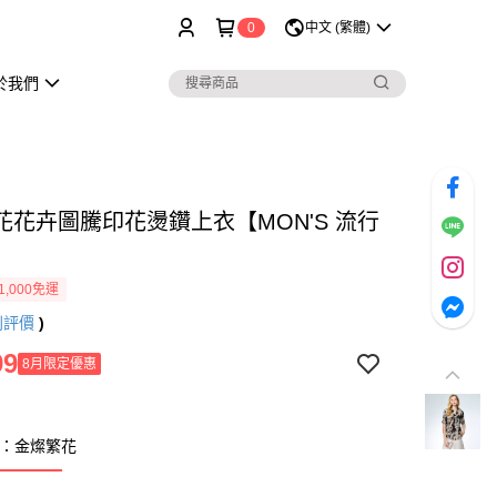
0
中文 (繁體)
於我們
花花卉圖騰印花燙鑽上衣【MON'S 流行
1,000免運
則評價
)
99
8月限定優惠
K：金燦繁花