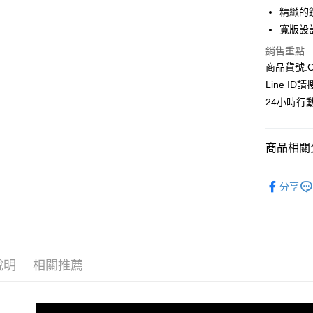
6 期 
合作金
精緻的
華南商
寬版設
合作金
超商取貨
上海商
華南商
銷售重點
國泰世
LINE Pay
上海商
商品貨號:C
臺灣中
國泰世
匯豐（
Line ID
Apple Pay
臺灣中
聯邦商
24小時行
匯豐（
街口支付
元大商
聯邦商
玉山商
元大商
悠遊付
台新國
商品相關分
玉山商
台灣樂
台新國
全盈+PAY
┃上衣系
台灣樂
分享
AFTEE先
❖春夏女
相關說明
【關於「A
全站商品
ATM付款
AFTEE
｜雲朵女孩專
便利好安
貨到付款
１．簡單
說明
相關推薦
⏰優惠活
２．便利
３．安心
┃上衣系
運送方式
【「AFT