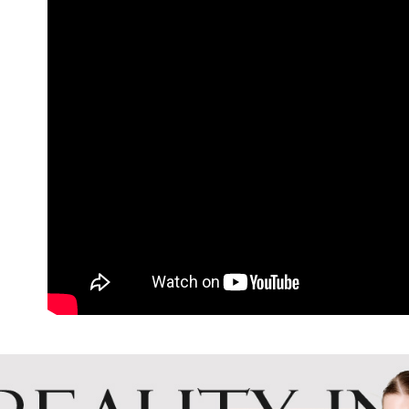
１．於結帳
全家取貨
付」結帳
每筆NT$8
２．訂單
３．收到繳
／ATM／
付款後全
※ 請注意
每筆NT$8
絡購買商品
先享後付
7-11取貨
※ 交易是
是否繳費成
每筆NT$8
付客戶支
付款後7-1
【注意事
每筆NT$8
１．透過由
交易，需
宅配
求債權轉
２．關於
每筆NT$1
https://aft
３．未成
貨到付款
「AFTE
每筆NT$8
任。
４．使用「
即時審查
結果請求
５．嚴禁