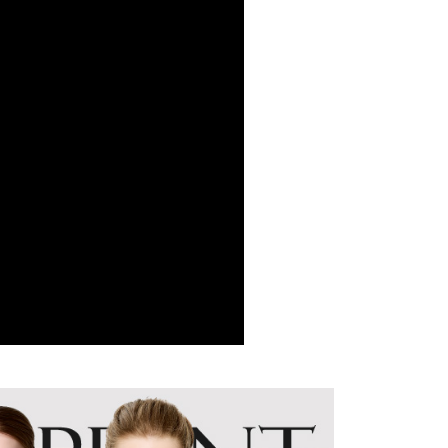
方式選擇「AFTEE先享後付」後，將跳轉至「AFTEE先享後
付款
頁面，進行簡訊認證並確認金額後，即可完成結帳。
0，滿NT$1,000(含以上)免運費
成立數日內，您將收到繳費通知簡訊。
費通知簡訊後14天內，點擊此簡訊中的連結，可透過四大超商
網路銀行／等多元方式進行付款，方視為交易完成。
家取貨
：結帳手續完成當下不需立刻繳費，但若您需要取消訂單，請聯
0，滿NT$1,000(含以上)免運費
的店家。未經商家同意取消之訂單仍視為有效，需透過AFTEE
繳納相關費用。
付款
否成功請以「AFTEE先享後付 」之結帳頁面顯示為準，若有關於
功／繳費後需取消欲退款等相關疑問，請聯繫「AFTEE先享後
0，滿NT$1,000(含以上)免運費
援中心」
https://netprotections.freshdesk.com/support/home
1取貨
項】
0，滿NT$1,000(含以上)免運費
恩沛科技股份有限公司提供之「AFTEE先享後付」服務完成之
依本服務之必要範圍內提供個人資料，並將交易相關給付款項請
讓予恩沛科技股份有限公司。
個人資料處理事宜，請瀏覽以下網址：
00，滿NT$1,000(含以上)免運費
ee.tw/terms/#terms3
年的使用者請事先徵得法定代理人或監護人之同意方可使用
E先享後付」，若未經同意申辦者引起之損失，本公司不負相關責
0
AFTEE先享後付」時，將依據個別帳號之用戶狀況，依本公司
核予不同之上限額度；若仍有額度不足之情形，本公司將視審查
用戶進行身份認證。
一人註冊多個帳號或使用他人資訊註冊。若發現惡意使用之情