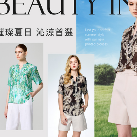
形，恩沛
動。