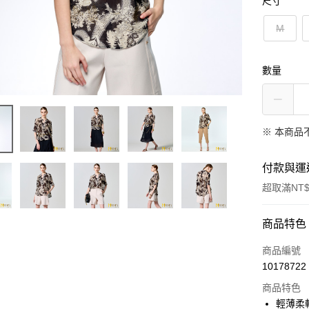
尺寸
M
數量
※ 本商品
付款與運
超取滿NT$
付款方式
商品特色
信用卡一
商品編號
10178722
信用卡分
商品特色
3 期 
輕薄柔