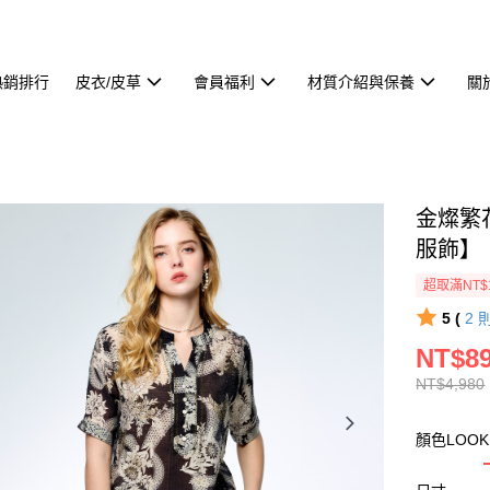
熱銷排行
皮衣/皮草
會員福利
材質介紹與保養
關
金燦繁
服飾】
超取滿NT$
5 (
2
NT$8
NT$4,980
顏色LOO