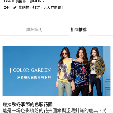
Line ID請搜尋：@MONS
悠遊付
台新國際商業銀行
中國信託商業銀行
玉山商業銀行
星展（台灣）商業銀行
24小時行動購物不打烊，天天方便買！
台灣樂天信用卡公司
台新國際商業銀行
中國信託商業銀行
全盈+PAY
台灣樂天信用卡公司
AFTEE先享後付
相關說明
詳細說明
相關推薦
【關於「AFTEE先享後付」】
ATM付款
AFTEE先享後付是「在收到商品之後才付款」的支付方式。 讓您購物簡單
便利好安心！
貨到付款
１．簡單：不需註冊會員、不需綁卡、不需儲值。
２．便利：只要手機號碼，簡訊認證，即可結帳。
３．安心：先確認商品／服務後，再付款。
運送方式
【「AFTEE先享後付」結帳流程】
全家取貨付款
１．於結帳方式選擇「AFTEE先享後付」後，將跳轉至「AFTEE先享後付」
每筆NT$80，滿NT$1,000(含以上)免運費
結帳頁面，進行簡訊認證並確認金額後，即可完成結帳。
２．訂單成立數日內，您將收到繳費通知簡訊。
付款後全家取貨
３．收到繳費通知簡訊後14天內，點擊此簡訊中的連結，可透過四大超商／
ATM／網路銀行／等多元方式進行付款，方視為交易完成。
每筆NT$80，滿NT$1,000(含以上)免運費
※ 請注意：結帳手續完成當下不需立刻繳費，但若您需要取消訂單，請聯絡
購買商品的店家。未經商家同意取消之訂單仍視為有效，需透過AFTEE先享
7-11取貨付款
後付繳納相關費用。
迎接
秋冬季節的色彩花園
每筆NT$80，滿NT$1,000(含以上)免運費
※ 交易是否成功請以「AFTEE先享後付 」之結帳頁面顯示為準，若有關於
是否繳費成功／繳費後需取消欲退款等相關疑問，請聯繫「AFTEE先享後付
這是一場色彩繽紛的花卉圖案與溫暖針織的慶典，
將