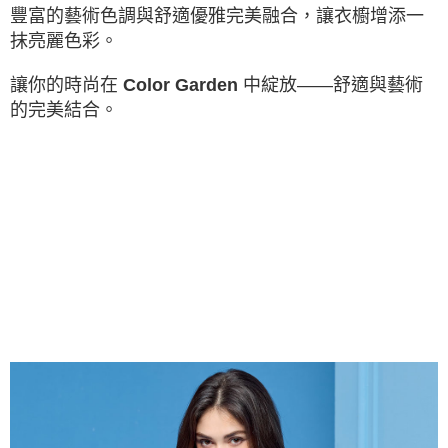
客戶支援中心」
https://netprotections.freshdesk.com/support/home
付款後7-11取貨
豐富的
藝術
色調與舒適優雅完美融合
，讓
衣櫥增添一
每筆NT$80，滿NT$1,000(含以上)免運費
抹亮麗色彩。
【注意事項】
１．透過由恩沛科技股份有限公司提供之「AFTEE先享後付」服務完成之交
宅配
易，需依本服務之必要範圍內提供個人資料，並將交易相關給付款項請求債
讓你的時尚在
中綻放——舒適與藝術
Color Garden
權轉讓予恩沛科技股份有限公司。
每筆NT$100，滿NT$1,000(含以上)免運費
的完美結合。
２．關於個人資料處理事宜，請瀏覽以下網址：
https://aftee.tw/terms/#terms3
貨到付款
３．未成年的使用者請事先徵得法定代理人或監護人之同意方可使用
每筆NT$80
「AFTEE先享後付」，若未經同意申辦者引起之損失，本公司不負相關責
任。
４．使用「AFTEE先享後付」時，將依據個別帳號之用戶狀況，依本公司即
時審查核予不同之上限額度；若仍有額度不足之情形，本公司將視審查結果
請求用戶進行身份認證。
５．嚴禁一人註冊多個帳號或使用他人資訊註冊。若發現惡意使用之情形，
恩沛科技股份有限公司將有權停止該用戶之使用額度並採取法律行動。