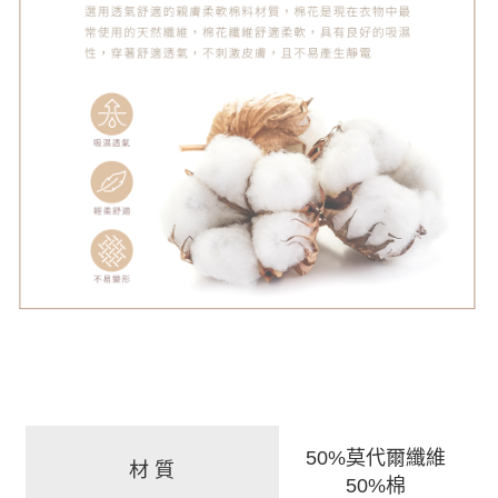
50%莫代爾纖維
材 質
50%棉