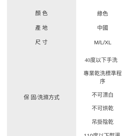
顏 色
綠色
產 地
中國
尺 寸
M/L/XL
40度以下手洗
專業乾洗標準程
序
不可漂白
保 固/洗滌方式
不可烘乾
吊掛陰乾
110度以下熨燙