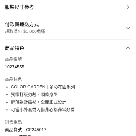
服裝尺寸參考
付款與運送方式
超取滿NT$1,000免運
付款方式
商品特色
信用卡一次付款
商品編號
信用卡分期付款
10274555
3 期 0 利率 每期
NT$426
21家銀行
商品特色
6 期 0 利率 每期
NT$213
21家銀行
合作金庫商業銀行
第一商業銀行
COLOR GARDEN｜多彩花園系列
華南商業銀行
彰化商業銀行
合作金庫商業銀行
第一商業銀行
超商取貨付款
獨家打版剪裁，順修身型
上海商業儲蓄銀行
台北富邦商業銀行
華南商業銀行
彰化商業銀行
國泰世華商業銀行
兆豐國際商業銀行
輕薄款針織衫，全開釦式設計
LINE Pay
上海商業儲蓄銀行
台北富邦商業銀行
臺灣中小企業銀行
台中商業銀行
可當小外套或內搭背心都非常好看
國泰世華商業銀行
兆豐國際商業銀行
匯豐（台灣）商業銀行
華泰商業銀行
Apple Pay
臺灣中小企業銀行
台中商業銀行
聯邦商業銀行
遠東國際商業銀行
銷售重點
匯豐（台灣）商業銀行
華泰商業銀行
街口支付
元大商業銀行
永豐商業銀行
商品貨號：CF245017
聯邦商業銀行
遠東國際商業銀行
玉山商業銀行
星展（台灣）商業銀行
元大商業銀行
永豐商業銀行