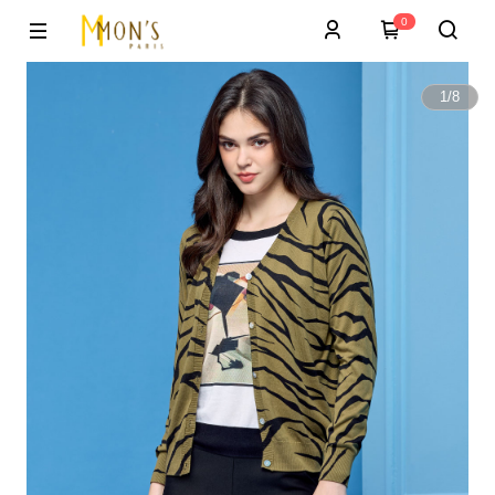
0
1
/
8