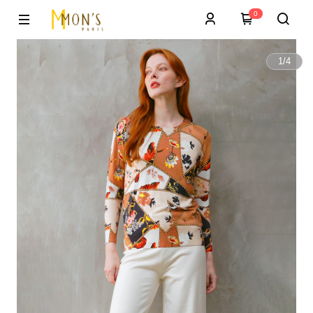
0
1
/
4