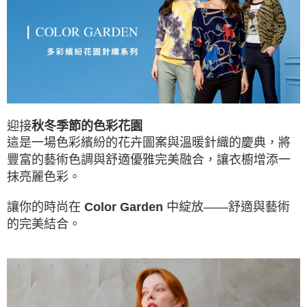
權轉讓予恩沛科技股份有限公司。
每筆NT$100，滿NT$1,000(含以上)免運費
２．關於個人資料處理事宜，請瀏覽以下網址：
https://aftee.tw/terms/#terms3
貨到付款
３．未成年的使用者請事先徵得法定代理人或監護人之同意方可使用
每筆NT$80
「AFTEE先享後付」，若未經同意申辦者引起之損失，本公司不負相關責
任。
４．使用「AFTEE先享後付」時，將依據個別帳號之用戶狀況，依本公司即
時審查核予不同之上限額度；若仍有額度不足之情形，本公司將視審查結果
請求用戶進行身份認證。
５．嚴禁一人註冊多個帳號或使用他人資訊註冊。若發現惡意使用之情形，
恩沛科技股份有限公司將有權停止該用戶之使用額度並採取法律行動。
迎接
秋冬季節的色彩花園
這是一場色彩繽紛的花卉圖案與溫暖針織的慶典，
將
豐富的
藝術
色調與舒適優雅完美融合
，讓
衣櫥增添一
抹亮麗色彩。
讓你的時尚在
中綻放——舒適與藝術
Color Garden
的完美結合。