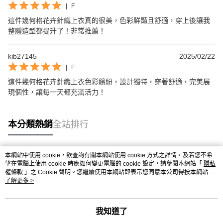
|
F
這件幾何格花卉針織上衣真的很美，色彩鮮豔且舒適，穿上後讓我
整體造型都提升了！非常推薦！
kib27145
2025/02/22
|
F
這件幾何格花卉針織上衣色彩繽紛，設計獨特，穿著舒適，完美展
現個性，讓每一天都充滿活力！
本分類熱銷
全站排行
本網站中使用 cookie，欲查詢有關本網站使用 cookie 方式之詳情，及若您不希
熱門標籤
望在電腦上使用 cookie 時應如何變更電腦的 cookie 設定，請參閱本網站「
隱私
權條款
」之 Cookie 聲明。您繼續使用本網站即表示您同意本公司得按本網站使
用條款之 Cookie 聲明使用 cookie。
了解更多 >
我知道了