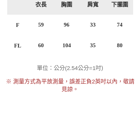
衣長
胸圍
肩寬
下擺圍
59
96
33
74
F
60
104
35
80
FL
單位：公分
(
2.54公分=1吋
)
以內，敬請
※ 測量方式為平放測量，誤差正負2
英吋
見諒。