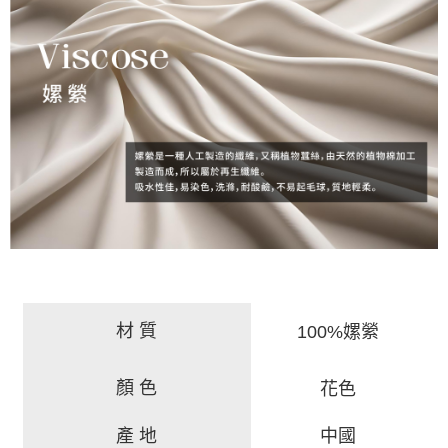
材 質
100%嫘縈
顏 色
花色
產 地
中國