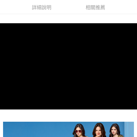
相關說明
詳細說明
相關推薦
【關於「AFTEE先享後付」】
ATM付款
AFTEE先享後付是「在收到商品之後才付款」的支付方式。 讓您購物簡單
便利好安心！
貨到付款
１．簡單：不需註冊會員、不需綁卡、不需儲值。
２．便利：只要手機號碼，簡訊認證，即可結帳。
３．安心：先確認商品／服務後，再付款。
運送方式
【「AFTEE先享後付」結帳流程】
全家取貨付款
１．於結帳方式選擇「AFTEE先享後付」後，將跳轉至「AFTEE先享後付」
每筆NT$80，滿NT$1,000(含以上)免運費
結帳頁面，進行簡訊認證並確認金額後，即可完成結帳。
２．訂單成立數日內，您將收到繳費通知簡訊。
付款後全家取貨
３．收到繳費通知簡訊後14天內，點擊此簡訊中的連結，可透過四大超商／
ATM／網路銀行／等多元方式進行付款，方視為交易完成。
每筆NT$80，滿NT$1,000(含以上)免運費
※ 請注意：結帳手續完成當下不需立刻繳費，但若您需要取消訂單，請聯絡
購買商品的店家。未經商家同意取消之訂單仍視為有效，需透過AFTEE先享
7-11取貨付款
後付繳納相關費用。
每筆NT$80，滿NT$1,000(含以上)免運費
※ 交易是否成功請以「AFTEE先享後付 」之結帳頁面顯示為準，若有關於
是否繳費成功／繳費後需取消欲退款等相關疑問，請聯繫「AFTEE先享後付
客戶支援中心」
https://netprotections.freshdesk.com/support/home
付款後7-11取貨
每筆NT$80，滿NT$1,000(含以上)免運費
【注意事項】
１．透過由恩沛科技股份有限公司提供之「AFTEE先享後付」服務完成之交
宅配
易，需依本服務之必要範圍內提供個人資料，並將交易相關給付款項請求債