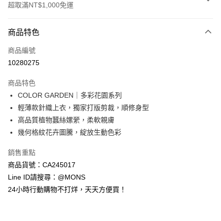
超取滿NT$1,000免運
付款方式
商品特色
信用卡一次付款
商品編號
信用卡分期付款
10280275
3 期 0 利率 每期
NT$426
21家銀行
商品特色
6 期 0 利率 每期
NT$213
21家銀行
合作金庫商業銀行
第一商業銀行
COLOR GARDEN｜多彩花園系列
華南商業銀行
彰化商業銀行
合作金庫商業銀行
第一商業銀行
超商取貨付款
輕薄款針織上衣，獨家打版剪裁，順修身型
上海商業儲蓄銀行
台北富邦商業銀行
華南商業銀行
彰化商業銀行
國泰世華商業銀行
兆豐國際商業銀行
高品質植物蠶絲嫘縈，柔軟親膚
LINE Pay
上海商業儲蓄銀行
台北富邦商業銀行
臺灣中小企業銀行
台中商業銀行
幾何格紋花卉圖騰，綻放生動色彩
國泰世華商業銀行
兆豐國際商業銀行
匯豐（台灣）商業銀行
華泰商業銀行
Apple Pay
臺灣中小企業銀行
台中商業銀行
聯邦商業銀行
遠東國際商業銀行
銷售重點
匯豐（台灣）商業銀行
華泰商業銀行
街口支付
元大商業銀行
永豐商業銀行
商品貨號：CA245017
聯邦商業銀行
遠東國際商業銀行
玉山商業銀行
星展（台灣）商業銀行
元大商業銀行
永豐商業銀行
Line ID請搜尋：@MONS
悠遊付
台新國際商業銀行
中國信託商業銀行
玉山商業銀行
星展（台灣）商業銀行
24小時行動購物不打烊，天天方便買！
台灣樂天信用卡公司
台新國際商業銀行
中國信託商業銀行
全盈+PAY
台灣樂天信用卡公司
AFTEE先享後付