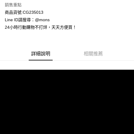
台新國際商業銀行
中國信託商業銀行
全盈+PAY
銷售重點
台灣樂天信用卡公司
商品貨號:CG235013
AFTEE先享後付
Line ID請搜尋：@mons
相關說明
【關於「AFTEE先享後付」】
24小時行動購物不打烊，天天方便買！
ATM付款
AFTEE先享後付是「在收到商品之後才付款」的支付方式。 讓您購物簡單
便利好安心！
貨到付款
１．簡單：不需註冊會員、不需綁卡、不需儲值。
２．便利：只要手機號碼，簡訊認證，即可結帳。
詳細說明
相關推薦
３．安心：先確認商品／服務後，再付款。
運送方式
【「AFTEE先享後付」結帳流程】
全家取貨付款
１．於結帳方式選擇「AFTEE先享後付」後，將跳轉至「AFTEE先享後付」
每筆NT$80，滿NT$1,000(含以上)免運費
結帳頁面，進行簡訊認證並確認金額後，即可完成結帳。
２．訂單成立數日內，您將收到繳費通知簡訊。
付款後全家取貨
３．收到繳費通知簡訊後14天內，點擊此簡訊中的連結，可透過四大超商／
ATM／網路銀行／等多元方式進行付款，方視為交易完成。
每筆NT$80，滿NT$1,000(含以上)免運費
※ 請注意：結帳手續完成當下不需立刻繳費，但若您需要取消訂單，請聯絡
購買商品的店家。未經商家同意取消之訂單仍視為有效，需透過AFTEE先享
7-11取貨付款
後付繳納相關費用。
每筆NT$80，滿NT$1,000(含以上)免運費
※ 交易是否成功請以「AFTEE先享後付 」之結帳頁面顯示為準，若有關於
是否繳費成功／繳費後需取消欲退款等相關疑問，請聯繫「AFTEE先享後付
客戶支援中心」
https://netprotections.freshdesk.com/support/home
付款後7-11取貨
每筆NT$80，滿NT$1,000(含以上)免運費