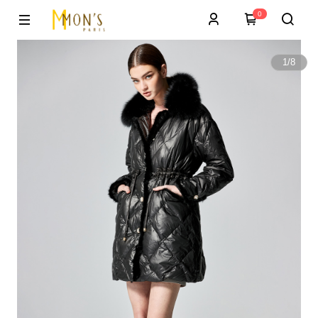
0
1
/
8