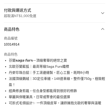
付款與運送方式
超取滿NT$1,000免運
付款方式
商品特色
信用卡一次付款
商品編號
信用卡分期付款
10314914
3 期 0 利率 每期
NT$1,660
21家銀行
商品特色
6 期 0 利率 每期
NT$830
21家銀行
合作金庫商業銀行
第一商業銀行
芬蘭𝙨𝙖𝙜𝙖 𝙛𝙪𝙧𝘀－頂級奢華的絕世之寶
華南商業銀行
彰化商業銀行
合作金庫商業銀行
第一商業銀行
超商取貨付款
北歐芬蘭藍狐｜最高等級Saga Furs織標
上海商業儲蓄銀行
台北富邦商業銀行
華南商業銀行
彰化商業銀行
國泰世華商業銀行
兆豐國際商業銀行
丹麥珍珠白貂｜手工滾邊縫製，匠心工藝，耗時8小時
LINE Pay
上海商業儲蓄銀行
台北富邦商業銀行
臺灣中小企業銀行
台中商業銀行
法國頂級鵝絨｜3D定位車縫，148道車線，整件僅750g，極致輕
國泰世華商業銀行
兆豐國際商業銀行
匯豐（台灣）商業銀行
華泰商業銀行
Apple Pay
臺灣中小企業銀行
台中商業銀行
盈！
聯邦商業銀行
遠東國際商業銀行
匯豐（台灣）商業銀行
華泰商業銀行
經典修身剪裁，任合身型都能得到很好的修飾
街口支付
元大商業銀行
永豐商業銀行
聯邦商業銀行
遠東國際商業銀行
華麗與保暖兼具，日常或聚會的最佳選擇
玉山商業銀行
星展（台灣）商業銀行
元大商業銀行
永豐商業銀行
悠遊付
可拆式毛領設計✨ 一件頂級皮草，讓妳擁抱北歐的奢華與溫暖
台新國際商業銀行
中國信託商業銀行
玉山商業銀行
星展（台灣）商業銀行
台灣樂天信用卡公司