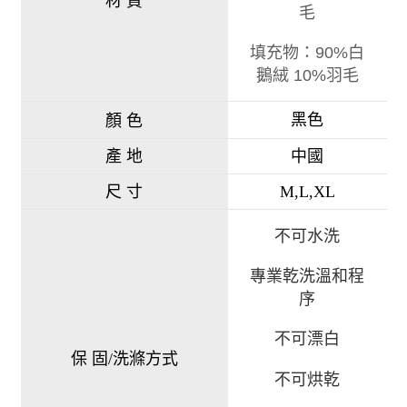
材 質
毛
填充物：90%白
鵝絨 10%羽毛
黑色
顏 色
產 地
中國
尺 寸
M,L,XL
不可水洗
專業乾洗溫和程
序
不可漂白
保 固/洗滌方式
不可烘乾