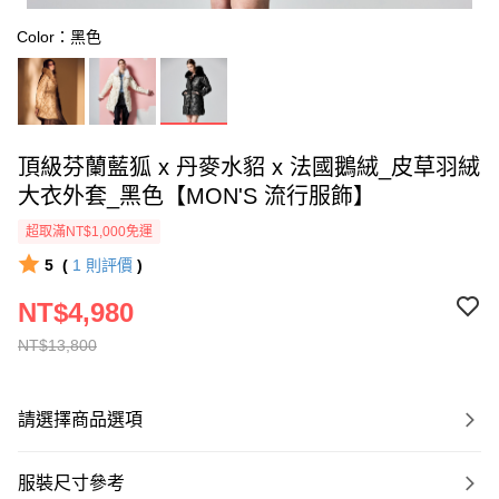
Color：黑色
頂級芬蘭藍狐 x 丹麥水貂 x 法國鵝絨_皮草羽絨
大衣外套_黑色【MON'S 流行服飾】
超取滿NT$1,000免運
5
(
1
則評價
)
NT$4,980
NT$13,800
請選擇商品選項
服裝尺寸參考