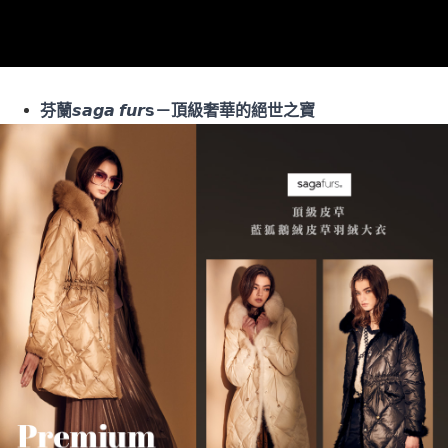
【注意事項】
１．透過由恩沛科技股份有限公司提供之「AFTEE先享後付」服務完成之交
宅配
易，需依本服務之必要範圍內提供個人資料，並將交易相關給付款項請求債
權轉讓予恩沛科技股份有限公司。
每筆NT$100，滿NT$1,000(含以上)免運費
２．關於個人資料處理事宜，請瀏覽以下網址：
https://aftee.tw/terms/#terms3
貨到付款
芬蘭𝙨𝙖𝙜𝙖 𝙛𝙪𝙧𝘀－頂級奢華的絕世之寶
３．未成年的使用者請事先徵得法定代理人或監護人之同意方可使用
每筆NT$80
「AFTEE先享後付」，若未經同意申辦者引起之損失，本公司不負相關責
任。
４．使用「AFTEE先享後付」時，將依據個別帳號之用戶狀況，依本公司即
時審查核予不同之上限額度；若仍有額度不足之情形，本公司將視審查結果
請求用戶進行身份認證。
５．嚴禁一人註冊多個帳號或使用他人資訊註冊。若發現惡意使用之情形，
恩沛科技股份有限公司將有權停止該用戶之使用額度並採取法律行動。