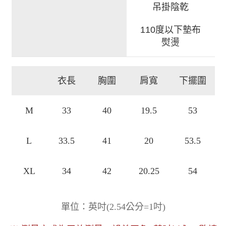
吊掛陰乾
110度以下墊布
熨燙
衣長
胸圍
肩寬
下擺圍
M
33
40
19.5
53
L
33.5
41
20
53.5
XL
34
42
20.25
54
)
單位：英吋
(
2.54公分=1吋