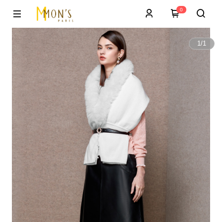
0
1
/
1