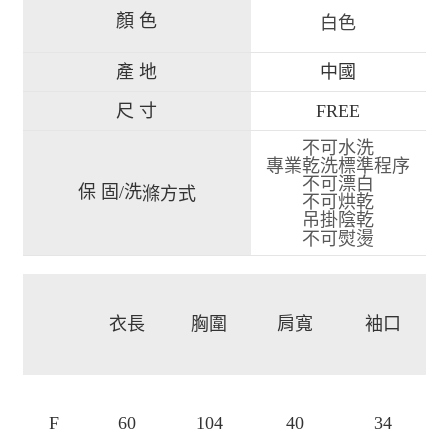
顏 色
白色
產 地
中國
尺 寸
FREE
不可水洗
專業乾洗標準程序
不可漂白
保 固/洗
滌方式
不可烘乾
吊掛陰乾
不可熨燙
衣長
胸圍
肩寬
袖口
F
60
104
40
34