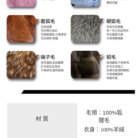
毛領：100%狐
材 質
狸毛
衣身：100%羊絨