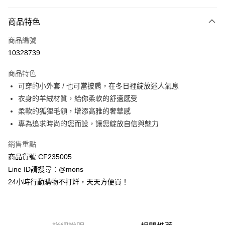
付款方式
商品特色
信用卡一次付款
商品編號
信用卡分期付款
10328739
3 期 0 利率 每期
NT$2,633
21家銀行
商品特色
6 期 0 利率 每期
NT$1,316
21家銀行
合作金庫商業銀行
第一商業銀行
可穿的小外套 / 也可當披肩，在冬日裡綻放迷人氣息
華南商業銀行
彰化商業銀行
合作金庫商業銀行
第一商業銀行
超商取貨付款
衣身的羊絨材質，給你柔軟的舒適感受
上海商業儲蓄銀行
台北富邦商業銀行
華南商業銀行
彰化商業銀行
國泰世華商業銀行
兆豐國際商業銀行
柔軟的狐狸毛領，增添高雅的奢華感
LINE Pay
上海商業儲蓄銀行
台北富邦商業銀行
臺灣中小企業銀行
台中商業銀行
專為追求時尚的您而設，讓您綻放自信與魅力
國泰世華商業銀行
兆豐國際商業銀行
匯豐（台灣）商業銀行
華泰商業銀行
Apple Pay
臺灣中小企業銀行
台中商業銀行
聯邦商業銀行
遠東國際商業銀行
銷售重點
匯豐（台灣）商業銀行
華泰商業銀行
街口支付
元大商業銀行
永豐商業銀行
商品貨號:CF235005
聯邦商業銀行
遠東國際商業銀行
玉山商業銀行
星展（台灣）商業銀行
元大商業銀行
永豐商業銀行
Line ID請搜尋：@mons
悠遊付
台新國際商業銀行
中國信託商業銀行
玉山商業銀行
星展（台灣）商業銀行
24小時行動購物不打烊，天天方便買！
台灣樂天信用卡公司
台新國際商業銀行
中國信託商業銀行
全盈+PAY
台灣樂天信用卡公司
AFTEE先享後付
相關說明