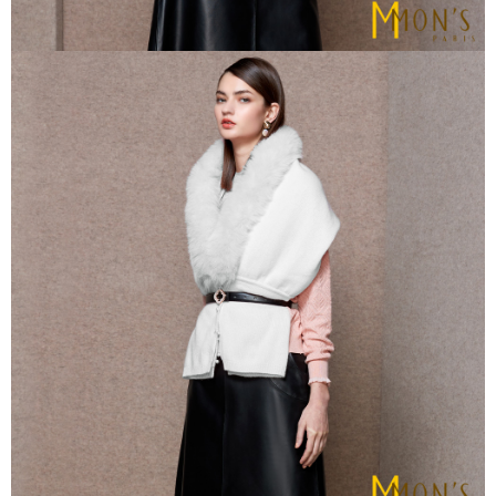
https://aftee.tw/terms/#terms3
貨到付款
３．未成年的使用者請事先徵得法定代理人或監護人之同意方可使用
每筆NT$80
「AFTEE先享後付」，若未經同意申辦者引起之損失，本公司不負相關責
任。
４．使用「AFTEE先享後付」時，將依據個別帳號之用戶狀況，依本公司即
時審查核予不同之上限額度；若仍有額度不足之情形，本公司將視審查結果
請求用戶進行身份認證。
５．嚴禁一人註冊多個帳號或使用他人資訊註冊。若發現惡意使用之情形，
恩沛科技股份有限公司將有權停止該用戶之使用額度並採取法律行動。