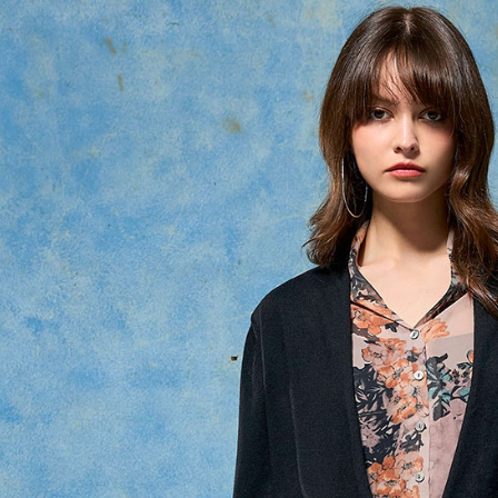
付」結帳
每筆NT$8
２．訂單
３．收到繳
／ATM／
付款後全
※ 請注意
每筆NT$8
絡購買商品
先享後付
7-11取貨
※ 交易是
是否繳費成
每筆NT$8
付客戶支
付款後7-1
【注意事
每筆NT$8
１．透過由
交易，需
宅配
求債權轉
２．關於
每筆NT$1
https://aft
３．未成
貨到付款
「AFTE
每筆NT$8
任。
４．使用「
即時審查
結果請求
５．嚴禁
形，恩沛