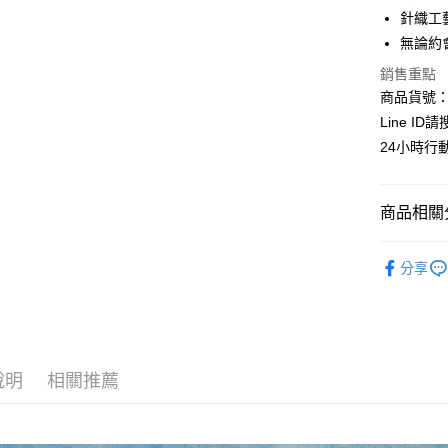
華南商
針織工
合作金
超商取貨
上海商
華南商
無論約
國泰世
LINE Pay
上海商
銷售重點
臺灣中
國泰世
匯豐（
商品貨號：C
Apple Pay
臺灣中
聯邦商
Line I
匯豐（
街口支付
元大商
聯邦商
24小時行
玉山商
元大商
悠遊付
台新國
玉山商
台灣樂
台新國
全盈+PAY
商品相關分
台灣樂
AFTEE先
┃上衣系
分享
相關說明
❖秋冬女
【關於「A
ATM付款
AFTEE
全站商品
便利好安
貨到付款
１．簡單
｜雲朵女孩專
２．便利
說明
相關推薦
３．安心
時尚穿搭
運送方式
┃上衣系
【「AFT
１．於結帳
全家取貨