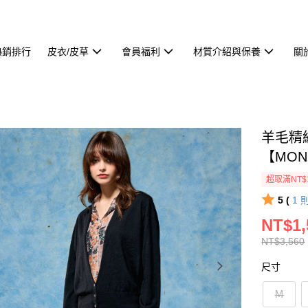
熱銷排行
皮衣/皮草
會員福利
材質介紹與保養
關
羊毛精
【MON
超取滿NT$
5 (
1
NT$1,
NT$3,560
尺寸
Ｍ