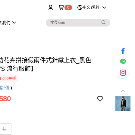
0
中文 (繁體)
於我們
紡花卉拼接假兩件式針織上衣_黑色
'S 流行服飾】
1,000免運
則評價
)
580
Ｌ