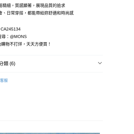
業銀行
彰化商業銀行
藝精細，質感顯著，展現品質的追求
庫商業銀行
第一商業銀行
付款
業儲蓄銀行
台北富邦商業銀行
業銀行
彰化商業銀行
會、日常穿搭，都能帶給妳舒適和時尚感
華商業銀行
兆豐國際商業銀行
業儲蓄銀行
台北富邦商業銀行
小企業銀行
台中商業銀行
華商業銀行
兆豐國際商業銀行
台灣）商業銀行
華泰商業銀行
A245134
小企業銀行
台中商業銀行
業銀行
遠東國際商業銀行
D請搜尋：@MONS
台灣）商業銀行
華泰商業銀行
業銀行
永豐商業銀行
業銀行
遠東國際商業銀行
動購物不打烊，天天方便買！
業銀行
星展（台灣）商業銀行
業銀行
永豐商業銀行
際商業銀行
中國信託商業銀行
業銀行
星展（台灣）商業銀行
天信用卡公司
際商業銀行
中國信託商業銀行
類 (6)
天信用卡公司
享後付
列
長袖上衣
客服
裝全系列
FTEE先享後付」】
先享後付是「在收到商品之後才付款」的支付方式。 讓您購物簡單
心！
：不需註冊會員、不需綁卡、不需儲值。
區 XL~3L
雲朵女孩XL~3L▶️秋冬全系列
：只要手機號碼，簡訊認證，即可結帳。
：先確認商品／服務後，再付款。
主題｜多變風格
針織系列｜優雅穿著
列
EE先享後付」結帳流程】
View All🔸秋冬
方式選擇「AFTEE先享後付」後，將跳轉至「AFTEE先享後
付款