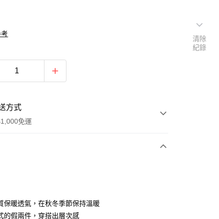
參考
清除
紀錄
送方式
1,000免運
次付款
期付款
0 利率 每期
NT$526
21家銀行
質保暖透氣，在秋冬季節保持溫暖
0 利率 每期
NT$263
21家銀行
庫商業銀行
第一商業銀行
式的假兩件，穿搭出層次感