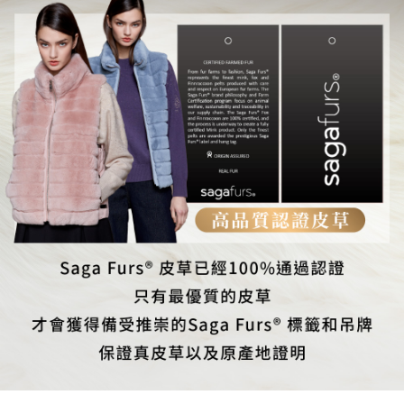
https://aftee.tw/terms/#terms3
貨到付款
３．未成年的使用者請事先徵得法定代理人或監護人之同意方可使用
每筆NT$80
「AFTEE先享後付」，若未經同意申辦者引起之損失，本公司不負相關責
任。
４．使用「AFTEE先享後付」時，將依據個別帳號之用戶狀況，依本公司即
時審查核予不同之上限額度；若仍有額度不足之情形，本公司將視審查結果
請求用戶進行身份認證。
５．嚴禁一人註冊多個帳號或使用他人資訊註冊。若發現惡意使用之情形，
恩沛科技股份有限公司將有權停止該用戶之使用額度並採取法律行動。