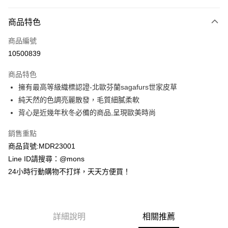
付款方式
商品特色
信用卡一次付款
商品編號
信用卡分期付款
10500839
3 期 0 利率 每期
NT$2,633
21家銀行
商品特色
6 期 0 利率 每期
NT$1,316
21家銀行
合作金庫商業銀行
第一商業銀行
擁有最高等級織標認證-北歐芬蘭sagafurs世家皮草
華南商業銀行
彰化商業銀行
合作金庫商業銀行
第一商業銀行
超商取貨付款
純天然的色調亮麗散發，毛質細膩柔軟
上海商業儲蓄銀行
台北富邦商業銀行
華南商業銀行
彰化商業銀行
國泰世華商業銀行
兆豐國際商業銀行
背心是近幾年秋冬必備的商品,呈現歐美時尚
LINE Pay
上海商業儲蓄銀行
台北富邦商業銀行
臺灣中小企業銀行
台中商業銀行
國泰世華商業銀行
兆豐國際商業銀行
銷售重點
匯豐（台灣）商業銀行
華泰商業銀行
Apple Pay
臺灣中小企業銀行
台中商業銀行
聯邦商業銀行
遠東國際商業銀行
商品貨號:MDR23001
匯豐（台灣）商業銀行
華泰商業銀行
街口支付
元大商業銀行
永豐商業銀行
Line ID請搜尋：@mons
聯邦商業銀行
遠東國際商業銀行
玉山商業銀行
星展（台灣）商業銀行
元大商業銀行
永豐商業銀行
24小時行動購物不打烊，天天方便買！
悠遊付
台新國際商業銀行
中國信託商業銀行
玉山商業銀行
星展（台灣）商業銀行
台灣樂天信用卡公司
台新國際商業銀行
中國信託商業銀行
全盈+PAY
台灣樂天信用卡公司
AFTEE先享後付
詳細說明
相關推薦
相關說明