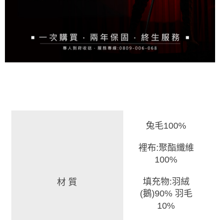
兔毛100%
裡布:聚酯纖維
100%
填充物:羽絨
材 質
(鵝)90% 羽毛
10%