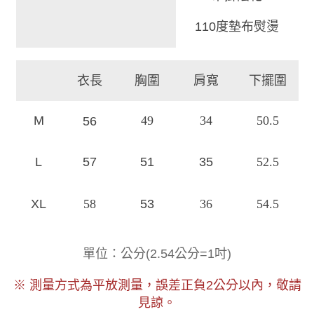
110度墊布熨燙
衣長
胸圍
肩寬
下擺圍
M
49
34
50.5
56
L
57
51
35
52.5
XL
58
53
36
54.5
)
單位：公分(
2.54公分=1吋
※ 測量方式為平放測量，誤差正負2公分以內，敬請
見諒。