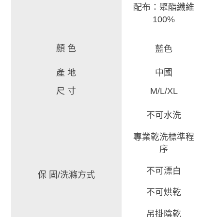
配布：聚酯纖維
100%
顏 色
藍色
產 地
中國
尺 寸
M/L/XL
不可水洗
專業乾洗標準程
序
不可漂白
保 固/洗滌方式
不可烘乾
吊掛陰乾