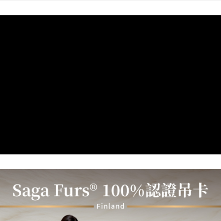
【關於「AFTEE先享後付」】
ATM付款
AFTEE先享後付是「在收到商品之後才付款」的支付方式。 讓您購物簡單
便利好安心！
貨到付款
１．簡單：不需註冊會員、不需綁卡、不需儲值。
２．便利：只要手機號碼，簡訊認證，即可結帳。
３．安心：先確認商品／服務後，再付款。
運送方式
【「AFTEE先享後付」結帳流程】
全家取貨付款
１．於結帳方式選擇「AFTEE先享後付」後，將跳轉至「AFTEE先享後付」
每筆NT$80，滿NT$1,000(含以上)免運費
結帳頁面，進行簡訊認證並確認金額後，即可完成結帳。
２．訂單成立數日內，您將收到繳費通知簡訊。
付款後全家取貨
３．收到繳費通知簡訊後14天內，點擊此簡訊中的連結，可透過四大超商／
ATM／網路銀行／等多元方式進行付款，方視為交易完成。
每筆NT$80，滿NT$1,000(含以上)免運費
※ 請注意：結帳手續完成當下不需立刻繳費，但若您需要取消訂單，請聯絡
購買商品的店家。未經商家同意取消之訂單仍視為有效，需透過AFTEE先享
7-11取貨付款
後付繳納相關費用。
每筆NT$80，滿NT$1,000(含以上)免運費
※ 交易是否成功請以「AFTEE先享後付 」之結帳頁面顯示為準，若有關於
是否繳費成功／繳費後需取消欲退款等相關疑問，請聯繫「AFTEE先享後付
客戶支援中心」
https://netprotections.freshdesk.com/support/home
付款後7-11取貨
每筆NT$80，滿NT$1,000(含以上)免運費
【注意事項】
１．透過由恩沛科技股份有限公司提供之「AFTEE先享後付」服務完成之交
宅配
易，需依本服務之必要範圍內提供個人資料，並將交易相關給付款項請求債
權轉讓予恩沛科技股份有限公司。
每筆NT$100，滿NT$1,000(含以上)免運費
２．關於個人資料處理事宜，請瀏覽以下網址：