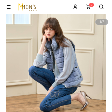
0
1
/
7