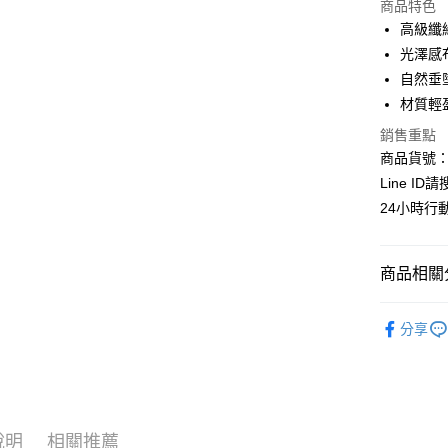
商品特色
3 期 
高級纖
6 期 
合作金
光澤感
華南商
自然垂
合作金
超商取貨
上海商
華南商
材質輕
國泰世
LINE Pay
上海商
銷售重點
臺灣中
國泰世
匯豐（
商品貨號：C
Apple Pay
臺灣中
聯邦商
Line ID
匯豐（
街口支付
元大商
聯邦商
24小時行
玉山商
元大商
悠遊付
台新國
玉山商
台灣樂
台新國
全盈+PAY
商品相關分
台灣樂
AFTEE先
┃下身系
分享
相關說明
❖春夏女
【關於「A
ATM付款
AFTEE
全站商品
便利好安
貨到付款
１．簡單
🔥夏日購
２．便利
說明
相關推薦
３．安心
┃下身系