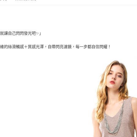
運送方式
色彩穿搭
【「AFT
１．於結帳
全家取貨
付」結帳
每筆NT$8
２．訂單
３．收到繳
就讓自己閃閃發光吧✨」
／ATM／
付款後全
※ 請注意
每筆NT$8
纖維的絲滑觸感＋質感光澤，自帶閃亮濾鏡，每一步都自信閃耀！
絡購買商品
先享後付
7-11取貨
※ 交易是
是否繳費成
每筆NT$8
付客戶支
付款後7-1
【注意事
每筆NT$8
１．透過由
交易，需
宅配
求債權轉
２．關於
每筆NT$1
https://aft
３．未成
貨到付款
「AFTE
每筆NT$8
任。
４．使用「
即時審查