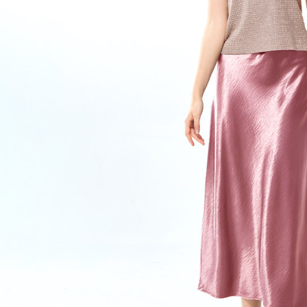
結果請求
５．嚴禁
形，恩沛
動。