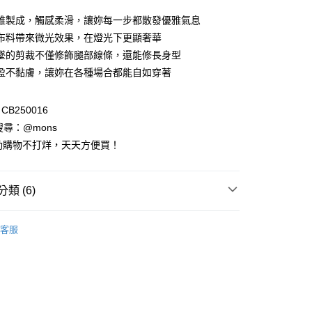
0 利率 每期
NT$493
21家銀行
維製成，觸感柔滑，讓妳每一步都散發優雅氣息
0 利率 每期
NT$246
21家銀行
庫商業銀行
第一商業銀行
布料帶來微光效果，在燈光下更顯奢華
業銀行
彰化商業銀行
墜的剪裁不僅修飾腿部線條，還能修長身型
庫商業銀行
第一商業銀行
付款
業儲蓄銀行
台北富邦商業銀行
業銀行
彰化商業銀行
盈不黏膚，讓妳在各種場合都能自如穿著
華商業銀行
兆豐國際商業銀行
業儲蓄銀行
台北富邦商業銀行
小企業銀行
台中商業銀行
華商業銀行
兆豐國際商業銀行
台灣）商業銀行
華泰商業銀行
B250016
小企業銀行
台中商業銀行
業銀行
遠東國際商業銀行
請搜尋：@mons
台灣）商業銀行
華泰商業銀行
業銀行
永豐商業銀行
業銀行
遠東國際商業銀行
動購物不打烊，天天方便買！
業銀行
星展（台灣）商業銀行
業銀行
永豐商業銀行
際商業銀行
中國信託商業銀行
業銀行
星展（台灣）商業銀行
天信用卡公司
際商業銀行
中國信託商業銀行
類 (6)
天信用卡公司
享後付
列
裙裝
客服
裝全系列
FTEE先享後付」】
先享後付是「在收到商品之後才付款」的支付方式。 讓您購物簡單
心！
：不需註冊會員、不需綁卡、不需儲值。
物季｜任選2件88折
：只要手機號碼，簡訊認證，即可結帳。
：先確認商品／服務後，再付款。
列
View All🔸春夏裙裝