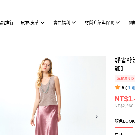
熱銷排行
皮衣/皮草
會員福利
材質介紹與保養
關
靜奢絲
飾】
超取滿NT$
5 (
1
NT$1,
NT$2,960
顏色LOO