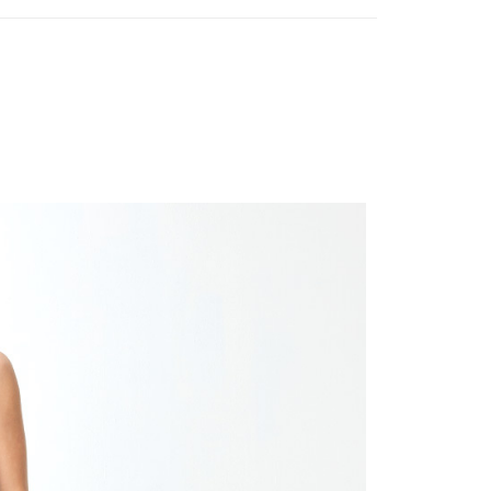
系列｜依顏色挑選
EE先享後付」結帳流程】
微甜日常｜粉粉心動穿搭公式
方式選擇「AFTEE先享後付」後，將跳轉至「AFTEE先享後
付款
頁面，進行簡訊認證並確認金額後，即可完成結帳。
0，滿NT$1,000(含以上)免運費
成立數日內，您將收到繳費通知簡訊。
費通知簡訊後14天內，點擊此簡訊中的連結，可透過四大超商
網路銀行／等多元方式進行付款，方視為交易完成。
家取貨
：結帳手續完成當下不需立刻繳費，但若您需要取消訂單，請聯
0，滿NT$1,000(含以上)免運費
的店家。未經商家同意取消之訂單仍視為有效，需透過AFTEE
繳納相關費用。
付款
否成功請以「AFTEE先享後付 」之結帳頁面顯示為準，若有關於
功／繳費後需取消欲退款等相關疑問，請聯繫「AFTEE先享後
0，滿NT$1,000(含以上)免運費
援中心」
https://netprotections.freshdesk.com/support/home
1取貨
項】
0，滿NT$1,000(含以上)免運費
恩沛科技股份有限公司提供之「AFTEE先享後付」服務完成之
依本服務之必要範圍內提供個人資料，並將交易相關給付款項請
讓予恩沛科技股份有限公司。
個人資料處理事宜，請瀏覽以下網址：
00，滿NT$1,000(含以上)免運費
ee.tw/terms/#terms3
年的使用者請事先徵得法定代理人或監護人之同意方可使用
E先享後付」，若未經同意申辦者引起之損失，本公司不負相關責
0
AFTEE先享後付」時，將依據個別帳號之用戶狀況，依本公司
核予不同之上限額度；若仍有額度不足之情形，本公司將視審查