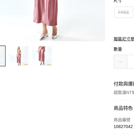
尺寸
FREE
服裝尺寸
數量
付款與運
超取滿NT$
付款方式
商品特色
信用卡一
商品編號
10827042
信用卡分