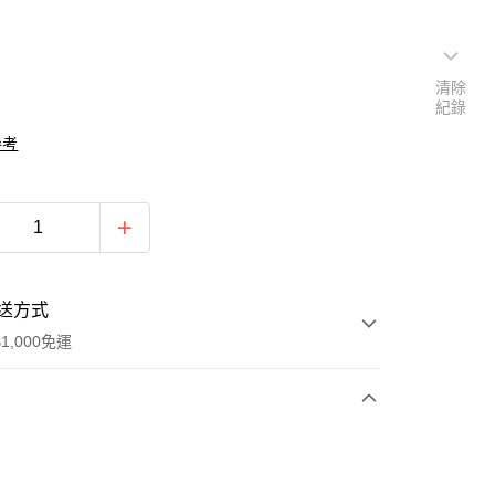
清除
紀錄
參考
送方式
1,000免運
次付款
期付款