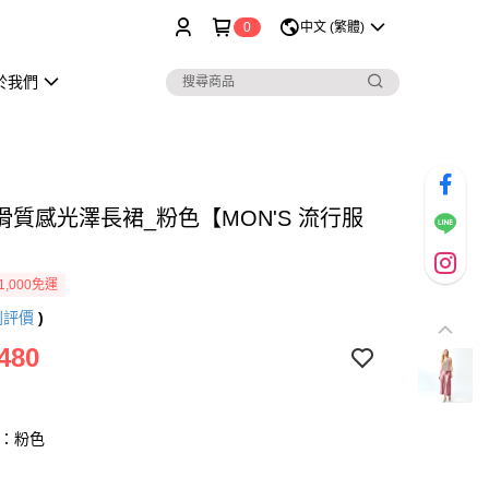
0
中文 (繁體)
於我們
滑質感光澤長裙_粉色【MON'S 流行服
1,000免運
則評價
)
480
K：粉色