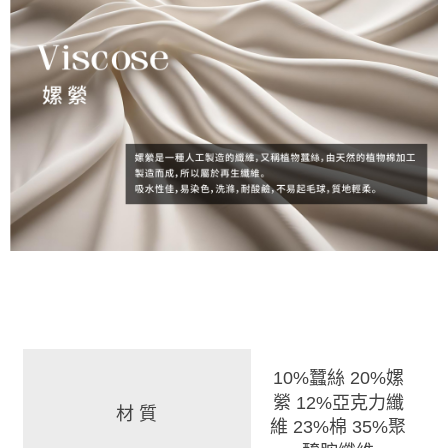
10%蠶絲 20%嫘
縈 12%亞克力纖
材 質
維 23%棉 35%聚