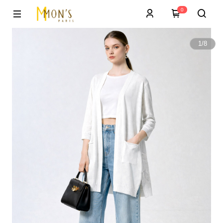
0
1
/
8