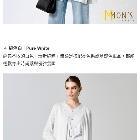
權轉讓予恩沛科技股份有限公司。
每筆NT$100，滿NT$1,000(含以上)免運費
２．關於個人資料處理事宜，請瀏覽以下網址：
https://aftee.tw/terms/#terms3
貨到付款
３．未成年的使用者請事先徵得法定代理人或監護人之同意方可使用
每筆NT$80
「AFTEE先享後付」，若未經同意申辦者引起之損失，本公司不負相關責
任。
４．使用「AFTEE先享後付」時，將依據個別帳號之用戶狀況，依本公司即
時審查核予不同之上限額度；若仍有額度不足之情形，本公司將視審查結果
🔹
純淨白｜Pure White
請求用戶進行身份認證。
５．嚴禁一人註冊多個帳號或使用他人資訊註冊。若發現惡意使用之情形，
經典不敗的白色，清新純粹，無論是搭配亮色系或基礎色單品，都能
恩沛科技股份有限公司將有權停止該用戶之使用額度並採取法律行動。
輕鬆穿出時尚感與優雅氛圍