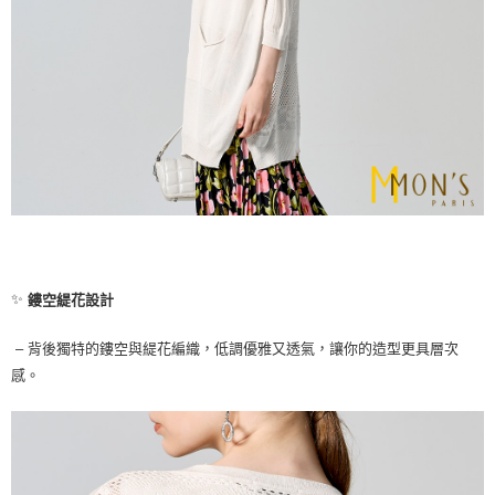
✨
鏤空緹花設計
– 背後獨特的鏤空與緹花編織，低調優雅又透氣，讓你的造型更具層次
感。