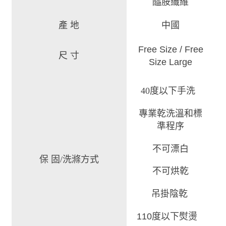
醯胺纖維
產 地
中國
Free Size
/
Free
尺 寸
Size Large
40度以下手洗
專業乾洗溫和標
準程序
不可漂白
保 固/洗滌方式
不可烘乾
吊掛陰乾
110度以下熨燙