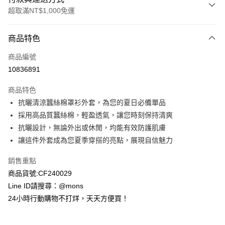
超取滿NT$1,000免運
付款方式
商品特色
信用卡一次付款
商品編號
信用卡分期付款
10836891
3 期 0 利率 每期
NT$426
21家銀行
商品特色
6 期 0 利率 每期
NT$213
21家銀行
合作金庫商業銀行
第一商業銀行
抗曬清涼蠶絲棉罩衫外套，為您的夏日必備單品
華南商業銀行
彰化商業銀行
合作金庫商業銀行
第一商業銀行
超商取貨付款
採用高品質蠶絲棉，輕盈透氣，讓您時刻保持清爽
上海商業儲蓄銀行
台北富邦商業銀行
華南商業銀行
彰化商業銀行
國泰世華商業銀行
兆豐國際商業銀行
抗曬設計，無論外出或休閒，均能有效防護肌膚
LINE Pay
上海商業儲蓄銀行
台北富邦商業銀行
臺灣中小企業銀行
台中商業銀行
讓這件外套成為您夏季穿搭的亮點，展現自信魅力
國泰世華商業銀行
兆豐國際商業銀行
匯豐（台灣）商業銀行
華泰商業銀行
Apple Pay
臺灣中小企業銀行
台中商業銀行
聯邦商業銀行
遠東國際商業銀行
銷售重點
匯豐（台灣）商業銀行
華泰商業銀行
街口支付
元大商業銀行
永豐商業銀行
商品貨號:CF240029
聯邦商業銀行
遠東國際商業銀行
玉山商業銀行
星展（台灣）商業銀行
元大商業銀行
永豐商業銀行
Line ID請搜尋：@mons
悠遊付
台新國際商業銀行
中國信託商業銀行
玉山商業銀行
星展（台灣）商業銀行
24小時行動購物不打烊，天天方便買！
台灣樂天信用卡公司
台新國際商業銀行
中國信託商業銀行
全盈+PAY
台灣樂天信用卡公司
AFTEE先享後付