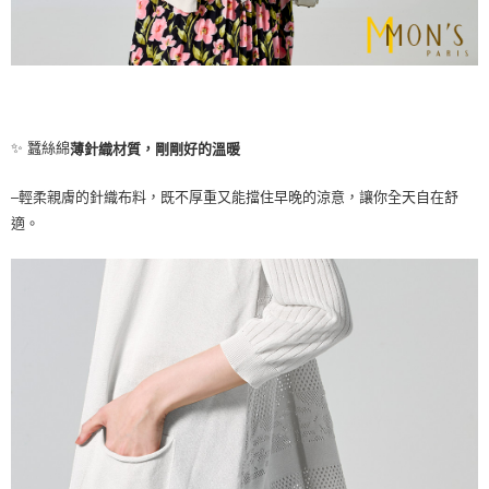
✨ 蠶絲綿
薄針織材質，剛剛好的溫暖
–輕柔親膚的針織布料，既不厚重又能擋住早晚的涼意，讓你全天自在舒
適。