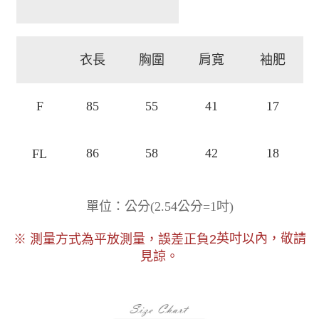
衣長
胸圍
肩寬
袖肥
F
85
55
41
17
86
58
42
18
FL
)
單位：公分
(
2.54公分=1吋
以內，敬請
※ 測量方式為平放測量，誤差正負2
英吋
見諒。