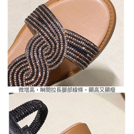
微增高，瞬間拉長腿部線條，顯高又顯瘦