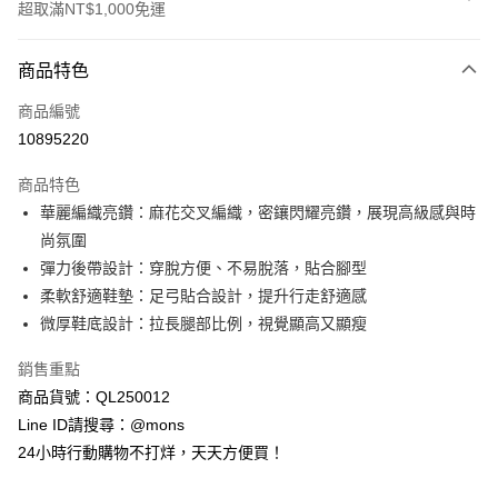
超取滿NT$1,000免運
付款方式
商品特色
信用卡一次付款
商品編號
信用卡分期付款
10895220
3 期 0 利率 每期
NT$316
21家銀行
商品特色
6 期 0 利率 每期
NT$158
21家銀行
合作金庫商業銀行
第一商業銀行
華麗編織亮鑽：麻花交叉編織，密鑲閃耀亮鑽，展現高級感與時
華南商業銀行
彰化商業銀行
合作金庫商業銀行
第一商業銀行
超商取貨付款
尚氛圍
上海商業儲蓄銀行
台北富邦商業銀行
華南商業銀行
彰化商業銀行
國泰世華商業銀行
兆豐國際商業銀行
彈力後帶設計：穿脫方便、不易脫落，貼合腳型
LINE Pay
上海商業儲蓄銀行
台北富邦商業銀行
臺灣中小企業銀行
台中商業銀行
柔軟舒適鞋墊：足弓貼合設計，提升行走舒適感
國泰世華商業銀行
兆豐國際商業銀行
匯豐（台灣）商業銀行
華泰商業銀行
Apple Pay
臺灣中小企業銀行
台中商業銀行
微厚鞋底設計：拉長腿部比例，視覺顯高又顯瘦
聯邦商業銀行
遠東國際商業銀行
匯豐（台灣）商業銀行
華泰商業銀行
街口支付
元大商業銀行
永豐商業銀行
銷售重點
聯邦商業銀行
遠東國際商業銀行
玉山商業銀行
星展（台灣）商業銀行
元大商業銀行
永豐商業銀行
商品貨號：QL250012
悠遊付
台新國際商業銀行
中國信託商業銀行
玉山商業銀行
星展（台灣）商業銀行
Line ID請搜尋：@mons
台灣樂天信用卡公司
台新國際商業銀行
中國信託商業銀行
全盈+PAY
24小時行動購物不打烊，天天方便買！
台灣樂天信用卡公司
AFTEE先享後付