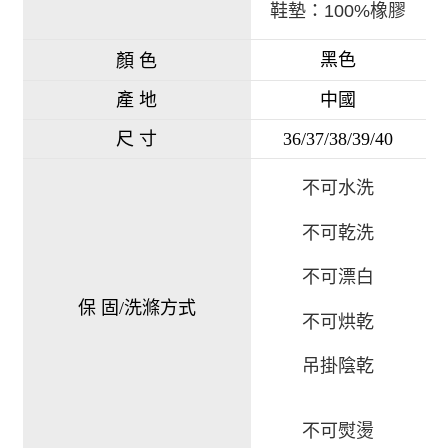
鞋墊：
100%橡膠
黑色
顏 色
產 地
中國
尺 寸
36/37/38/39/40
不可水洗
不可乾洗
不可漂白
保 固/洗滌方式
不可烘乾
吊掛陰乾
不可熨燙