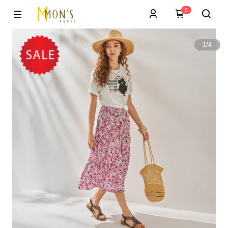
0
1
/
4