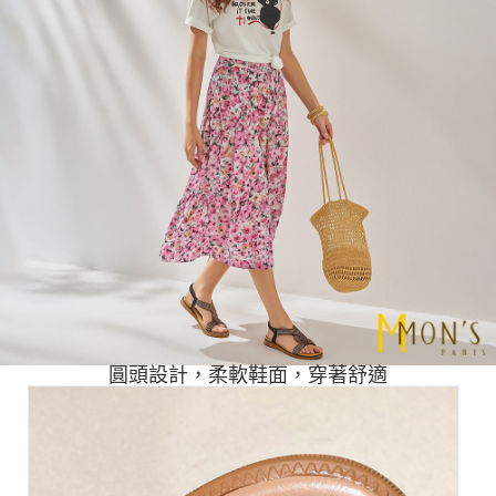
每筆NT$100，滿NT$1,000(含以上)免運費
２．關於個人資料處理事宜，請瀏覽以下網址：
https://aftee.tw/terms/#terms3
貨到付款
３．未成年的使用者請事先徵得法定代理人或監護人之同意方可使用
每筆NT$80
「AFTEE先享後付」，若未經同意申辦者引起之損失，本公司不負相關責
任。
４．使用「AFTEE先享後付」時，將依據個別帳號之用戶狀況，依本公司即
時審查核予不同之上限額度；若仍有額度不足之情形，本公司將視審查結果
請求用戶進行身份認證。
５．嚴禁一人註冊多個帳號或使用他人資訊註冊。若發現惡意使用之情形，
恩沛科技股份有限公司將有權停止該用戶之使用額度並採取法律行動。
圓頭設計，柔軟鞋面，穿著舒適