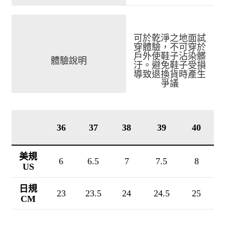
可於乾淨之地面試
穿體驗，不可穿於
戶外使鞋子沾染髒
體驗說明
汙。避免鞋子受損
導致退換貨時產生
爭議
36
37
38
39
40
美規
6
6.5
7
7.5
8
US
日規
23
23.5
24
24.5
25
CM