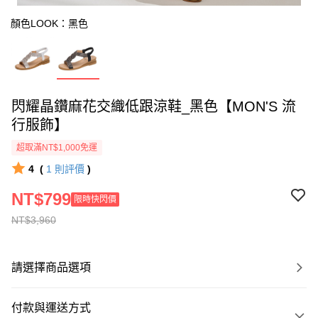
顏色LOOK：黑色
閃耀晶鑽麻花交織低跟涼鞋_黑色【MON'S 流
行服飾】
超取滿NT$1,000免運
4
(
1
則評價
)
NT$799
限時快閃價
NT$3,960
請選擇商品選項
付款與運送方式