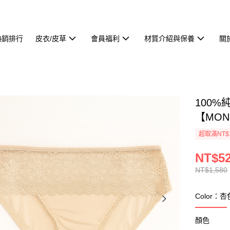
熱銷排行
皮衣/皮草
會員福利
材質介紹與保養
關
100
【MON
超取滿NT$
NT$5
NT$1,580
Color：杏
顏色