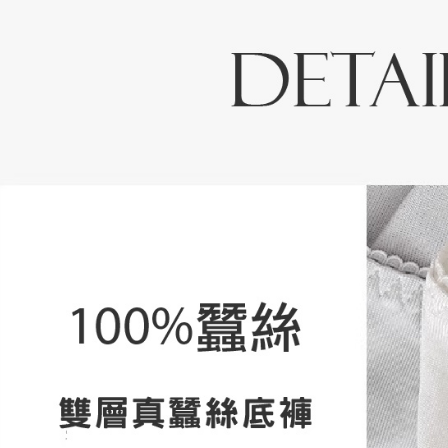
每筆NT$8
２．訂單
３．收到繳
／ATM／
付款後全
※ 請注意
每筆NT$8
絡購買商品
先享後付
7-11取貨
※ 交易是
是否繳費成
每筆NT$8
付客戶支
付款後7-1
【注意事
每筆NT$8
１．透過由
交易，需
宅配
求債權轉
２．關於
每筆NT$1
https://aft
３．未成
貨到付款
「AFTE
每筆NT$8
任。
４．使用「
即時審查
結果請求
５．嚴禁
形，恩沛
動。