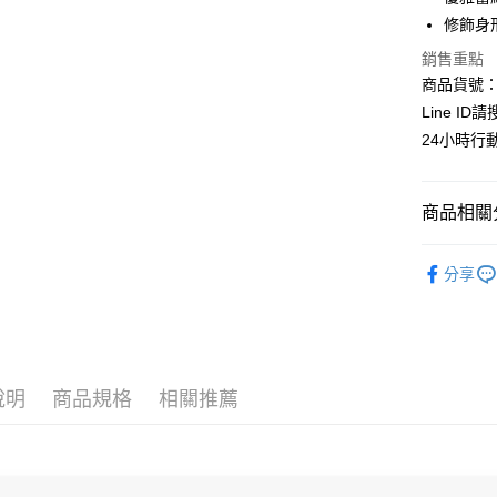
超商取貨
上海商
華南商
修飾身
國泰世
LINE Pay
上海商
銷售重點
臺灣中
國泰世
匯豐（
商品貨號：C
Apple Pay
臺灣中
聯邦商
Line ID
匯豐（
街口支付
元大商
聯邦商
24小時行
玉山商
元大商
悠遊付
台新國
玉山商
台灣樂
台新國
全盈+PAY
商品相關分
台灣樂
AFTEE先
｜精緻選
分享
相關說明
全站商品
【關於「A
ATM付款
AFTEE
便利好安
貨到付款
１．簡單
２．便利
說明
商品規格
相關推薦
３．安心
運送方式
【「AFT
１．於結帳
全家取貨
付」結帳