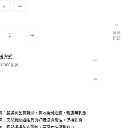
L
XL
清除
紀錄
送方式
1,000免運
次付款
期付款
0 利率 每期
NT$173
21家銀行
質：嚴選高品質蠶絲，質地柔滑細膩，親膚無刺激
0 利率 每期
NT$86
21家銀行
庫商業銀行
第一商業銀行
適：天然蠶絲纖維具良好吸濕透氣性，保持乾爽
業銀行
彰化商業銀行
絲：腰部拼接花卉蕾絲，展現女性優雅魅力
庫商業銀行
第一商業銀行