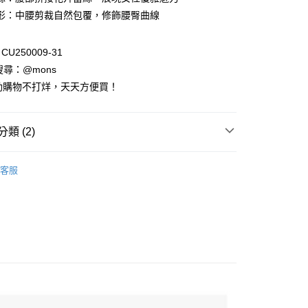
付款
業儲蓄銀行
台北富邦商業銀行
業銀行
彰化商業銀行
形：中腰剪裁自然包覆，修飾腰臀曲線
華商業銀行
兆豐國際商業銀行
業儲蓄銀行
台北富邦商業銀行
小企業銀行
台中商業銀行
華商業銀行
兆豐國際商業銀行
台灣）商業銀行
華泰商業銀行
U250009-31
小企業銀行
台中商業銀行
業銀行
遠東國際商業銀行
請搜尋：@mons
台灣）商業銀行
華泰商業銀行
業銀行
永豐商業銀行
業銀行
遠東國際商業銀行
動購物不打烊，天天方便買！
業銀行
星展（台灣）商業銀行
業銀行
永豐商業銀行
際商業銀行
中國信託商業銀行
業銀行
星展（台灣）商業銀行
天信用卡公司
際商業銀行
中國信託商業銀行
類 (2)
天信用卡公司
享後付
品
第二層肌膚
客服
FTEE先享後付」】
先享後付是「在收到商品之後才付款」的支付方式。 讓您購物簡單
心！
：不需註冊會員、不需綁卡、不需儲值。
：只要手機號碼，簡訊認證，即可結帳。
：先確認商品／服務後，再付款。
EE先享後付」結帳流程】
方式選擇「AFTEE先享後付」後，將跳轉至「AFTEE先享後
付款
頁面，進行簡訊認證並確認金額後，即可完成結帳。