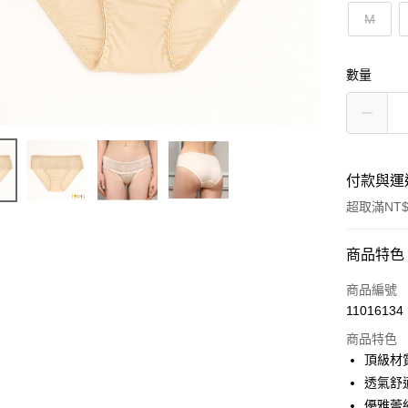
M
數量
付款與運
超取滿NT$
付款方式
商品特色
信用卡一
商品編號
11016134
信用卡分
商品特色
3 期 
頂級材
6 期 
合作金
透氣舒
華南商
優雅蕾
合作金