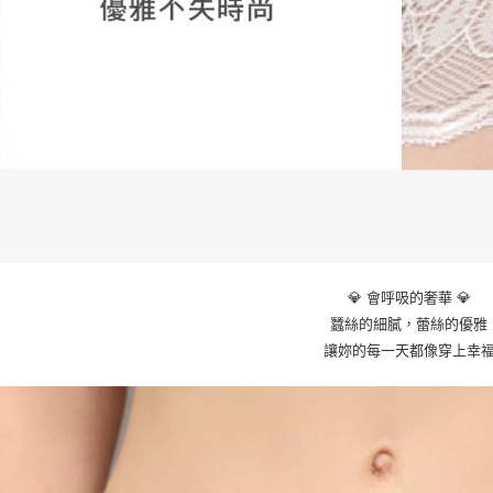
💎 會呼吸的奢華 💎
蠶絲的細膩，蕾絲的優雅
讓妳的每一天都像穿上幸