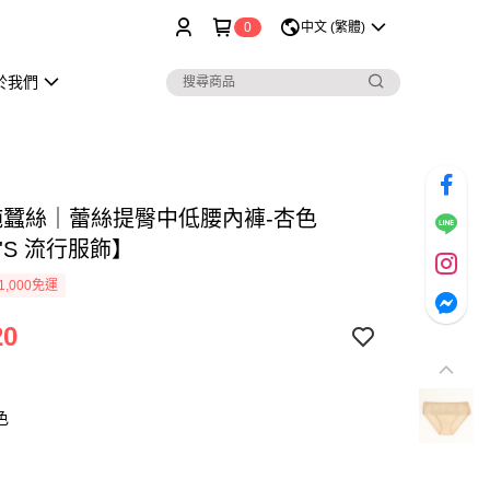
0
中文 (繁體)
於我們
%純蠶絲｜蕾絲提臀中低腰內褲-杏色
'S 流行服飾】
1,000免運
20
色