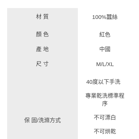
材 質
100%蠶絲
顏 色
紅色
產 地
中國
尺 寸
M/L/XL
40度以下手洗
專業乾洗標準程
序
不可漂白
保 固/洗滌方式
不可烘乾