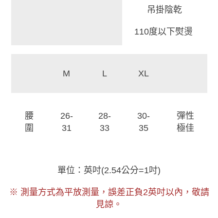
吊掛陰乾
110度以下熨燙
M
L
XL
28-
30-
腰
26-
彈性
33
35
圍
31
極佳
)
單位：英吋
(
2.54公分=1吋
以內，敬請
※ 測量方式為平放測量，誤差正負2
英吋
見諒。