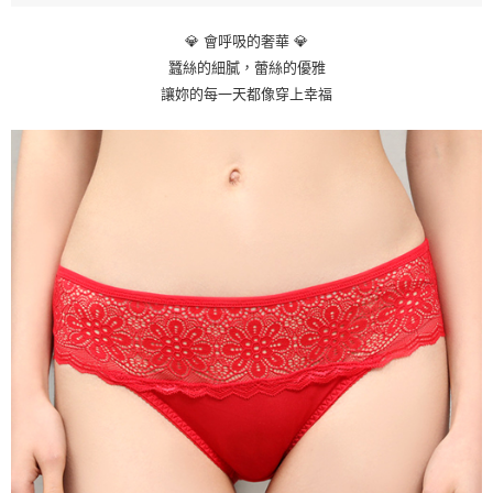
💎 會呼吸的奢華 💎
蠶絲的細膩，蕾絲的優雅
讓妳的每一天都像穿上幸福