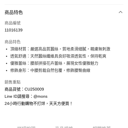
付款方式
商品特色
信用卡一次付款
商品編號
信用卡分期付款
11016139
3 期 0 利率 每期
NT$173
21家銀行
商品特色
6 期 0 利率 每期
NT$86
21家銀行
合作金庫商業銀行
第一商業銀行
頂級材質：嚴選高品質蠶絲，質地柔滑細膩，親膚無刺激
華南商業銀行
彰化商業銀行
合作金庫商業銀行
第一商業銀行
超商取貨付款
透氣舒適：天然蠶絲纖維具良好吸濕透氣性，保持乾爽
上海商業儲蓄銀行
台北富邦商業銀行
華南商業銀行
彰化商業銀行
國泰世華商業銀行
兆豐國際商業銀行
優雅蕾絲：腰部拼接花卉蕾絲，展現女性優雅魅力
LINE Pay
上海商業儲蓄銀行
台北富邦商業銀行
臺灣中小企業銀行
台中商業銀行
修飾身形：中腰剪裁自然包覆，修飾腰臀曲線
國泰世華商業銀行
兆豐國際商業銀行
匯豐（台灣）商業銀行
華泰商業銀行
Apple Pay
臺灣中小企業銀行
台中商業銀行
聯邦商業銀行
遠東國際商業銀行
銷售重點
匯豐（台灣）商業銀行
華泰商業銀行
街口支付
元大商業銀行
永豐商業銀行
商品貨號：CU250009
聯邦商業銀行
遠東國際商業銀行
玉山商業銀行
星展（台灣）商業銀行
元大商業銀行
永豐商業銀行
Line ID請搜尋：@mons
悠遊付
台新國際商業銀行
中國信託商業銀行
玉山商業銀行
星展（台灣）商業銀行
24小時行動購物不打烊，天天方便買！
台灣樂天信用卡公司
台新國際商業銀行
中國信託商業銀行
全盈+PAY
台灣樂天信用卡公司
AFTEE先享後付
相關說明