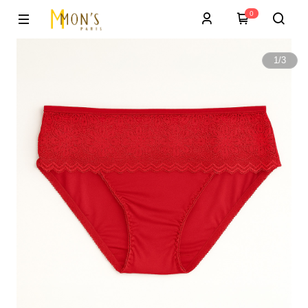
0
1
/
3