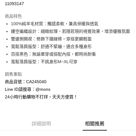
11093147
3 期 0 利率 每期
NT$526
21家銀行
商品特色
6 期 0 利率 每期
NT$263
21家銀行
合作金庫商業銀行
第一商業銀行
100%純羊毛材質：觸感柔軟，兼具保暖與透氣
華南商業銀行
彰化商業銀行
合作金庫商業銀行
第一商業銀行
超商取貨付款
鏤空編織設計：細緻紋理，若隱若現的視覺效果，增添優雅氛圍
上海商業儲蓄銀行
台北富邦商業銀行
華南商業銀行
彰化商業銀行
國泰世華商業銀行
兆豐國際商業銀行
雙邊側開衩：修飾下擺線條，穿搭更顯輕盈
LINE Pay
上海商業儲蓄銀行
台北富邦商業銀行
臺灣中小企業銀行
台中商業銀行
寬鬆落肩版型：舒適不緊繃，適合多種身形
國泰世華商業銀行
兆豐國際商業銀行
匯豐（台灣）商業銀行
華泰商業銀行
Apple Pay
臺灣中小企業銀行
台中商業銀行
百搭黑色：無論單穿或搭配內搭，都時尚耐看
聯邦商業銀行
遠東國際商業銀行
匯豐（台灣）商業銀行
華泰商業銀行
寬鬆落肩版型：不挑身形M~XL可穿
街口支付
元大商業銀行
永豐商業銀行
聯邦商業銀行
遠東國際商業銀行
玉山商業銀行
星展（台灣）商業銀行
元大商業銀行
永豐商業銀行
銷售重點
悠遊付
台新國際商業銀行
中國信託商業銀行
玉山商業銀行
星展（台灣）商業銀行
商品貨號：CA245040
台灣樂天信用卡公司
台新國際商業銀行
中國信託商業銀行
全盈+PAY
Line ID請搜尋：@mons
台灣樂天信用卡公司
24小時行動購物不打烊，天天方便買！
AFTEE先享後付
相關說明
【關於「AFTEE先享後付」】
ATM付款
AFTEE先享後付是「在收到商品之後才付款」的支付方式。 讓您購物簡單
便利好安心！
詳細說明
相關推薦
貨到付款
１．簡單：不需註冊會員、不需綁卡、不需儲值。
２．便利：只要手機號碼，簡訊認證，即可結帳。