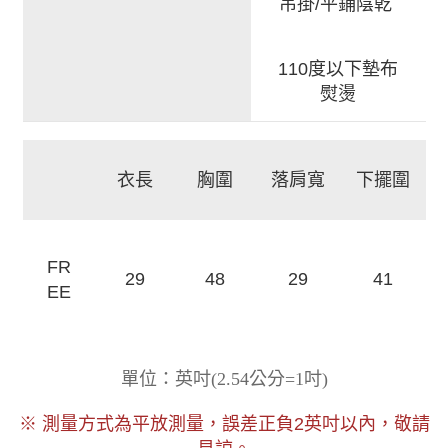
吊掛/平鋪陰乾
110度以下墊布
熨燙
衣長
胸圍
落肩寬
下擺圍
FR
29
48
41
29
EE
)
單位：英吋
(
2.54公分=1吋
以內，敬請
※ 測量方式為平放測量，誤差正負2
英吋