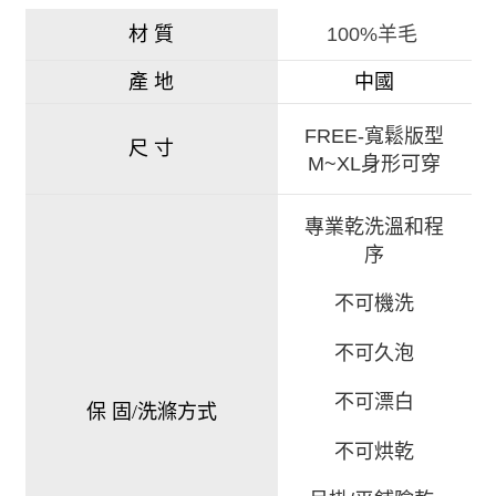
材 質
100%羊毛
產 地
中國
FREE-寬鬆版型
尺 寸
M~XL身形可穿
專業乾洗溫和程
序
不可機洗
不可久泡
不可漂白
保 固/洗滌方式
不可烘乾