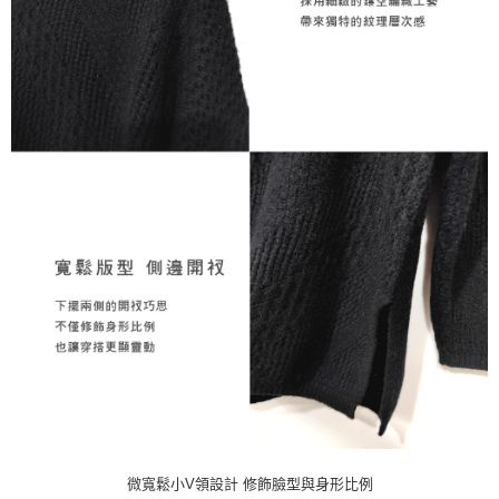
微寬鬆小V領設計 修飾臉型與身形比例