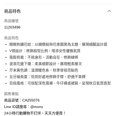
付款方式
商品特色
信用卡一次付款
商品編號
信用卡分期付款
11203496
3 期 0 利率 每期
NT$330
21家銀行
商品特色
6 期 0 利率 每期
NT$165
21家銀行
合作金庫商業銀行
第一商業銀行
精緻刺繡花紋：以蝴蝶結與花束圖案為主題，展現細膩設計感
華南商業銀行
彰化商業銀行
合作金庫商業銀行
第一商業銀行
超商取貨付款
V領設計：修飾臉型比例，增添女性優雅氣質
上海商業儲蓄銀行
台北富邦商業銀行
華南商業銀行
彰化商業銀行
國泰世華商業銀行
兆豐國際商業銀行
寬鬆剪裁：不挑身形，活動自在、修飾線條
LINE Pay
上海商業儲蓄銀行
台北富邦商業銀行
臺灣中小企業銀行
台中商業銀行
波浪花邊下擺：柔美細節設計，展現輕柔層次
國泰世華商業銀行
兆豐國際商業銀行
匯豐（台灣）商業銀行
華泰商業銀行
Apple Pay
臺灣中小企業銀行
台中商業銀行
芥末黃色調：溫潤暖色系，秋季穿搭亮點色
聯邦商業銀行
遠東國際商業銀行
匯豐（台灣）商業銀行
華泰商業銀行
五分袖長度：恰到好處地修飾手臂，舒適不束縛
街口支付
元大商業銀行
永豐商業銀行
聯邦商業銀行
遠東國際商業銀行
百搭風格：可搭配深色寬褲、牛仔褲或裙裝，呈現秋日氣質造型
玉山商業銀行
星展（台灣）商業銀行
元大商業銀行
永豐商業銀行
悠遊付
台新國際商業銀行
中國信託商業銀行
玉山商業銀行
星展（台灣）商業銀行
銷售重點
台灣樂天信用卡公司
台新國際商業銀行
中國信託商業銀行
全盈+PAY
商品貨號：CA255076
台灣樂天信用卡公司
Line ID請搜尋：@mons
AFTEE先享後付
24小時行動購物不打烊，天天方便買！
相關說明