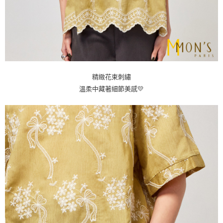
精緻花束刺繡
溫柔中藏著細節美感💛