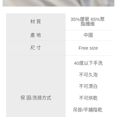
35%嫘縈 65%聚
材 質
酯纖維
產 地
中國
尺 寸
Free size
40度以下手洗
不可久泡
不可漂白
保 固/洗滌方式
不可烘乾
吊掛/平鋪陰乾