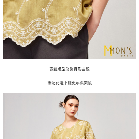
寬鬆版型修飾身形曲線
搭配花邊下擺更添柔美感