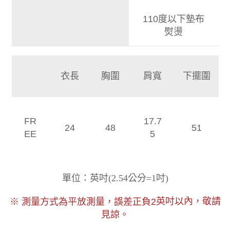
110度以下墊布
熨燙
衣長
胸圍
肩寬
下擺圍
FR
17.7
24
48
51
EE
5
)
單位：英吋
(
2.54公分=1吋
以內，敬請
※ 測量方式為平放測量，誤差正負2
英吋
見諒。