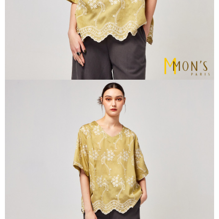
https://aftee.tw/terms/#terms3
貨到付款
３．未成年的使用者請事先徵得法定代理人或監護人之同意方可使用
每筆NT$80
「AFTEE先享後付」，若未經同意申辦者引起之損失，本公司不負相關責
任。
４．使用「AFTEE先享後付」時，將依據個別帳號之用戶狀況，依本公司即
時審查核予不同之上限額度；若仍有額度不足之情形，本公司將視審查結果
請求用戶進行身份認證。
５．嚴禁一人註冊多個帳號或使用他人資訊註冊。若發現惡意使用之情形，
恩沛科技股份有限公司將有權停止該用戶之使用額度並採取法律行動。