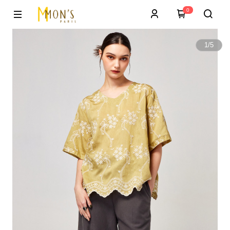
0
1
/
5