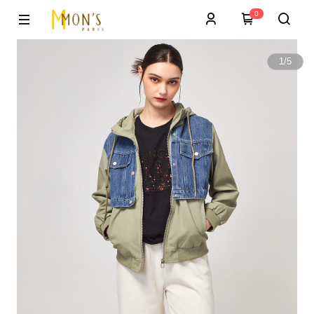
0
1
/
5