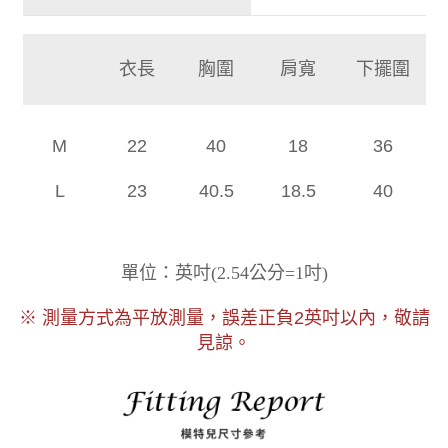
衣長
胸圍
肩寬
下擺圍
M
22
40
18
36
L
23
40.5
18.5
40
)
單位：英吋
(
2.54公分=1吋
以內，敬請
※ 測量方式為平放測量，誤差正負2
英吋
見諒。