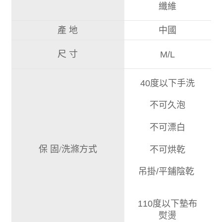
纖維
產 地
中國
尺 寸
M/L
40度以下手洗
不可久泡
不可漂白
保 固/洗滌方式
不可烘乾
吊掛/平鋪陰乾
110度以下墊布
熨燙