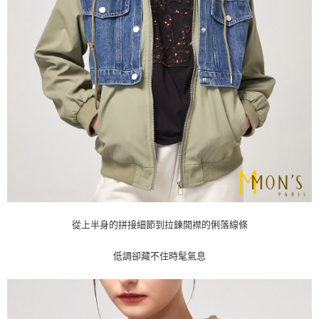
從上半身的拼接細節到拉鍊開襟的俐落線條
低調卻藏不住時髦氣息