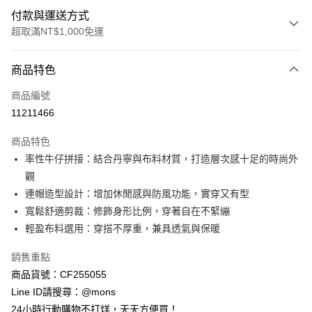
付款與運送方式
超取滿NT$1,000免運
付款方式
商品特色
信用卡一次付款
商品編號
信用卡分期付款
11211466
3 期 0 利率 每期
NT$593
21家銀行
商品特色
6 期 0 利率 每期
NT$296
21家銀行
合作金庫商業銀行
第一商業銀行
率性牛仔拼接：結合丹寧與布料材質，打造層次感十足的時尚外
華南商業銀行
彰化商業銀行
合作金庫商業銀行
第一商業銀行
超商取貨付款
觀
上海商業儲蓄銀行
台北富邦商業銀行
華南商業銀行
彰化商業銀行
國泰世華商業銀行
兆豐國際商業銀行
連帽造型設計：增加休閒感與防風功能，實穿又有型
LINE Pay
上海商業儲蓄銀行
台北富邦商業銀行
臺灣中小企業銀行
台中商業銀行
寬鬆舒適剪裁：修飾身形比例，穿著自在不緊繃
國泰世華商業銀行
兆豐國際商業銀行
匯豐（台灣）商業銀行
華泰商業銀行
Apple Pay
臺灣中小企業銀行
台中商業銀行
輕盈布料選用：穿搭不厚重，兼具透氣與保暖
聯邦商業銀行
遠東國際商業銀行
匯豐（台灣）商業銀行
華泰商業銀行
街口支付
元大商業銀行
永豐商業銀行
銷售重點
聯邦商業銀行
遠東國際商業銀行
玉山商業銀行
星展（台灣）商業銀行
元大商業銀行
永豐商業銀行
商品貨號：CF255055
悠遊付
台新國際商業銀行
中國信託商業銀行
玉山商業銀行
星展（台灣）商業銀行
Line ID請搜尋：@mons
台灣樂天信用卡公司
台新國際商業銀行
中國信託商業銀行
全盈+PAY
24小時行動購物不打烊，天天方便買！