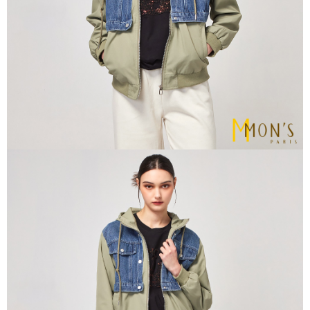
宅配
易，需依本服務之必要範圍內提供個人資料，並將交易相關給付款項請求債
權轉讓予恩沛科技股份有限公司。
每筆NT$100，滿NT$1,000(含以上)免運費
２．關於個人資料處理事宜，請瀏覽以下網址：
https://aftee.tw/terms/#terms3
貨到付款
３．未成年的使用者請事先徵得法定代理人或監護人之同意方可使用
每筆NT$80
「AFTEE先享後付」，若未經同意申辦者引起之損失，本公司不負相關責
任。
４．使用「AFTEE先享後付」時，將依據個別帳號之用戶狀況，依本公司即
時審查核予不同之上限額度；若仍有額度不足之情形，本公司將視審查結果
請求用戶進行身份認證。
５．嚴禁一人註冊多個帳號或使用他人資訊註冊。若發現惡意使用之情形，
恩沛科技股份有限公司將有權停止該用戶之使用額度並採取法律行動。