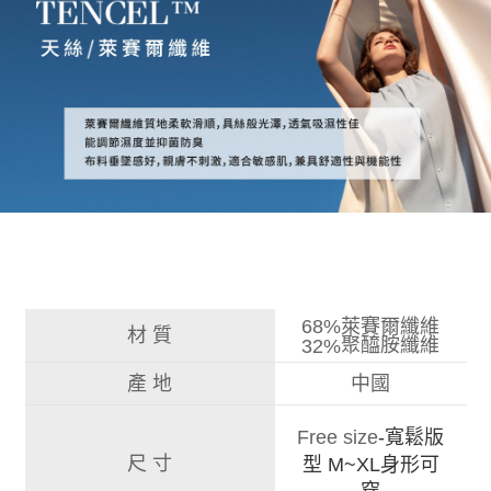
68%萊賽爾纖維
材 質
32%
聚醯胺纖維
產 地
中國
Free size
-寬鬆版
尺 寸
型 M~XL身形可
穿