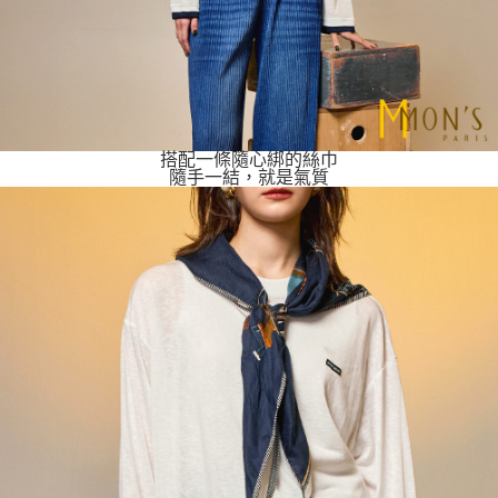
搭配一條隨心綁的絲巾
隨手一結，就是氣質