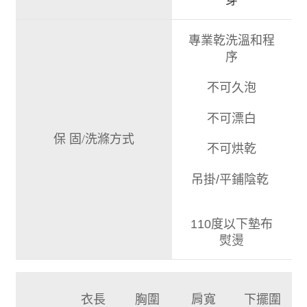
專業乾洗溫和程
序
不可久泡
不可漂白
保 固/洗滌方式
不可烘乾
吊掛/平鋪陰乾
110度以下墊布
熨燙
衣長
胸圍
肩寬
下擺圍