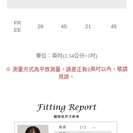
FR
28
45
21
45
EE
)
單位：英吋
(
2.54公分=1吋
以內，敬請
※ 測量方式為平放測量，誤差正負2
英吋
見諒。