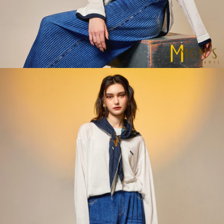
宅配
易，需依本服務之必要範圍內提供個人資料，並將交易相關給付款項請求債
權轉讓予恩沛科技股份有限公司。
每筆NT$100，滿NT$1,000(含以上)免運費
２．關於個人資料處理事宜，請瀏覽以下網址：
https://aftee.tw/terms/#terms3
貨到付款
３．未成年的使用者請事先徵得法定代理人或監護人之同意方可使用
每筆NT$80
「AFTEE先享後付」，若未經同意申辦者引起之損失，本公司不負相關責
任。
４．使用「AFTEE先享後付」時，將依據個別帳號之用戶狀況，依本公司即
時審查核予不同之上限額度；若仍有額度不足之情形，本公司將視審查結果
請求用戶進行身份認證。
５．嚴禁一人註冊多個帳號或使用他人資訊註冊。若發現惡意使用之情形，
恩沛科技股份有限公司將有權停止該用戶之使用額度並採取法律行動。