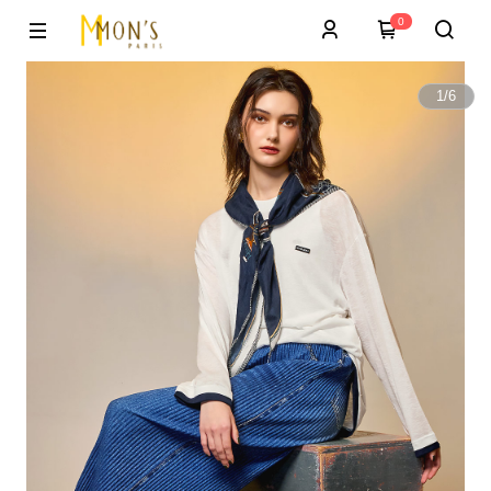
0
1
/
6