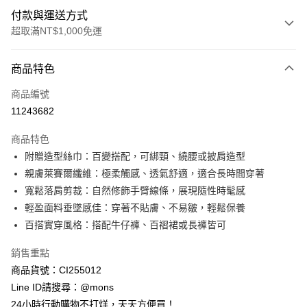
付款與運送方式
超取滿NT$1,000免運
付款方式
商品特色
信用卡一次付款
商品編號
信用卡分期付款
11243682
3 期 0 利率 每期
NT$426
21家銀行
商品特色
6 期 0 利率 每期
NT$213
21家銀行
合作金庫商業銀行
第一商業銀行
附贈造型絲巾：百變搭配，可綁頸、繞腰或披肩造型
華南商業銀行
彰化商業銀行
合作金庫商業銀行
第一商業銀行
超商取貨付款
親膚萊賽爾纖維：極柔觸感、透氣舒適，適合長時間穿著
上海商業儲蓄銀行
台北富邦商業銀行
華南商業銀行
彰化商業銀行
國泰世華商業銀行
兆豐國際商業銀行
寬鬆落肩剪裁：自然修飾手臂線條，展現隨性時髦感
LINE Pay
上海商業儲蓄銀行
台北富邦商業銀行
臺灣中小企業銀行
台中商業銀行
輕盈面料垂墜感佳：穿著不貼膚、不易皺，輕鬆保養
國泰世華商業銀行
兆豐國際商業銀行
匯豐（台灣）商業銀行
華泰商業銀行
Apple Pay
臺灣中小企業銀行
台中商業銀行
百搭實穿風格：搭配牛仔褲、百褶裙或長褲皆可
聯邦商業銀行
遠東國際商業銀行
匯豐（台灣）商業銀行
華泰商業銀行
街口支付
元大商業銀行
永豐商業銀行
銷售重點
聯邦商業銀行
遠東國際商業銀行
玉山商業銀行
星展（台灣）商業銀行
元大商業銀行
永豐商業銀行
商品貨號：CI255012
悠遊付
台新國際商業銀行
中國信託商業銀行
玉山商業銀行
星展（台灣）商業銀行
Line ID請搜尋：@mons
台灣樂天信用卡公司
台新國際商業銀行
中國信託商業銀行
全盈+PAY
24小時行動購物不打烊，天天方便買！