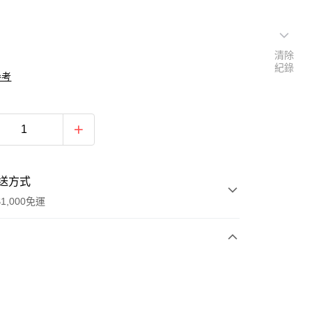
清除
紀錄
參考
送方式
1,000免運
次付款
期付款
0 利率 每期
NT$330
21家銀行