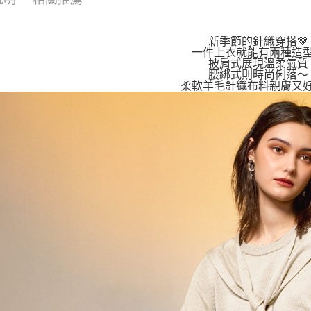
【「AFT
１．於結帳
全家取貨
付」結帳
新季節的針織穿搭🤎
每筆NT$8
２．訂單
一件上衣就能有兩種造
３．收到繳
披肩式展現溫柔氣質
／ATM／
付款後全
腰綁式則時尚俐落～
※ 請注意
柔軟羊毛針織布料親膚又好
每筆NT$8
絡購買商品
先享後付
7-11取貨
※ 交易是
是否繳費成
每筆NT$8
付客戶支
付款後7-1
【注意事
每筆NT$8
１．透過由
交易，需
宅配
求債權轉
２．關於
每筆NT$1
https://aft
３．未成
貨到付款
「AFTE
每筆NT$8
任。
４．使用「
即時審查
結果請求