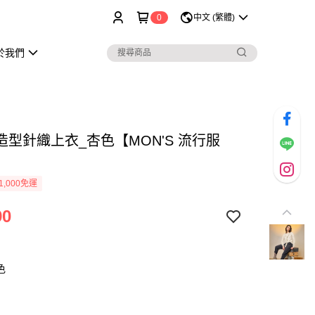
0
中文 (繁體)
於我們
造型針織上衣_杏色【MON'S 流行服
1,000免運
90
色