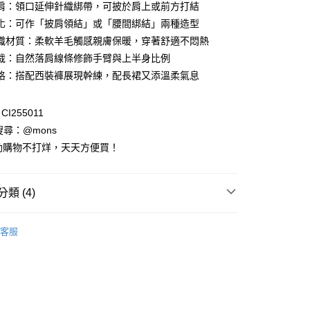
肩：領口延伸針織綁帶，可披於肩上或前方打結
0 利率 每期
NT$165
21家銀行
庫商業銀行
第一商業銀行
化：可作「披肩領結」或「腰間綁結」兩種造型
業銀行
彰化商業銀行
織材質：柔軟羊毛觸感親膚保暖，穿著舒適不悶熱
庫商業銀行
第一商業銀行
付款
業儲蓄銀行
台北富邦商業銀行
業銀行
彰化商業銀行
裁：自然落肩線條修飾手臂與上半身比例
華商業銀行
兆豐國際商業銀行
業儲蓄銀行
台北富邦商業銀行
格：搭配西裝褲展現幹練，配長裙又添溫柔氣息
小企業銀行
台中商業銀行
華商業銀行
兆豐國際商業銀行
台灣）商業銀行
華泰商業銀行
小企業銀行
台中商業銀行
業銀行
遠東國際商業銀行
I255011
台灣）商業銀行
華泰商業銀行
業銀行
永豐商業銀行
業銀行
遠東國際商業銀行
請搜尋：@mons
業銀行
星展（台灣）商業銀行
業銀行
永豐商業銀行
動購物不打烊，天天方便買！
際商業銀行
中國信託商業銀行
業銀行
星展（台灣）商業銀行
天信用卡公司
際商業銀行
中國信託商業銀行
天信用卡公司
類 (4)
享後付
列
長袖上衣
FTEE先享後付」】
客服
先享後付是「在收到商品之後才付款」的支付方式。 讓您購物簡單
裝全系列
心！
：不需註冊會員、不需綁卡、不需儲值。
：只要手機號碼，簡訊認證，即可結帳。
主題｜多變風格
針織系列｜優雅穿著
：先確認商品／服務後，再付款。