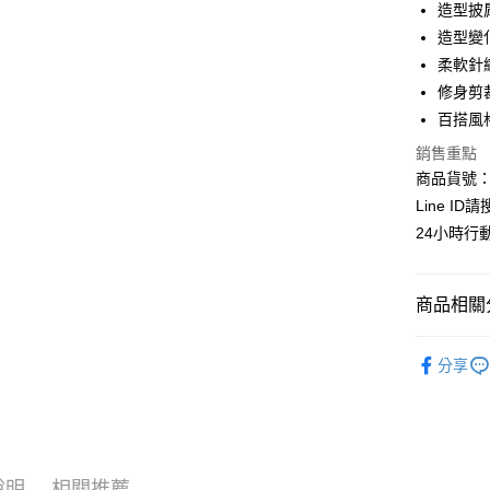
造型披
6 期 
合作金
造型變
華南商
柔軟針
合作金
超商取貨
上海商
華南商
修身剪
國泰世
LINE Pay
上海商
百搭風
臺灣中
國泰世
匯豐（
Apple Pay
銷售重點
臺灣中
聯邦商
商品貨號：C
匯豐（
街口支付
元大商
聯邦商
Line ID
玉山商
元大商
悠遊付
24小時行
台新國
玉山商
台灣樂
台新國
全盈+PAY
台灣樂
商品相關分
AFTEE先
相關說明
┃上衣系
【關於「A
分享
ATM付款
AFTEE
❖秋冬女
便利好安
貨到付款
全站商品
１．簡單
２．便利
時尚穿搭
３．安心
說明
相關推薦
運送方式