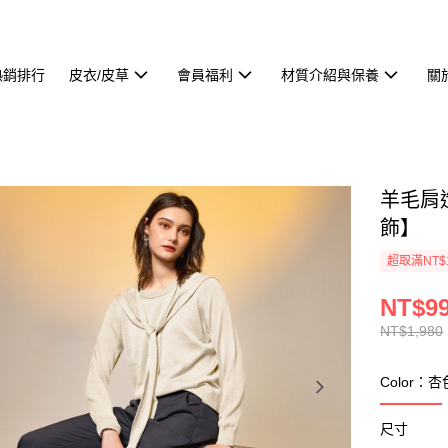
熱銷排行
皮衣/皮草
會員福利
材質介紹與保養
關
羊毛肩
飾】
超取滿NT$
NT$9
NT$1,980
Color：杏
尺寸