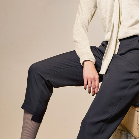
５．嚴禁
形，恩沛
動。