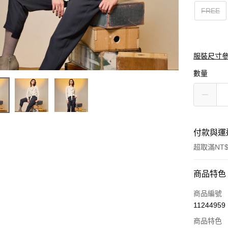
FREE
服裝尺寸
數量
付款與運
超取滿NT$
付款方式
商品特色
信用卡一
商品編號
11244959
信用卡分
商品特色
3 期 