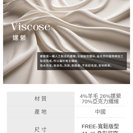
4%羊毛 26%嫘縈
材 質
70%亞克力纖維
產 地
中國
FREE-寬鬆版型
尺 寸