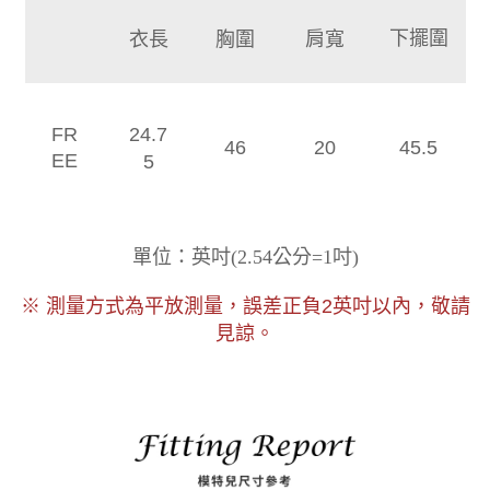
衣長
胸圍
肩寬
下擺圍
FR
24.7
46
20
45.5
EE
5
)
單位：英吋
(
2.54公分=1吋
以內，敬請
※ 測量方式為平放測量，誤差正負2
英吋
見諒。