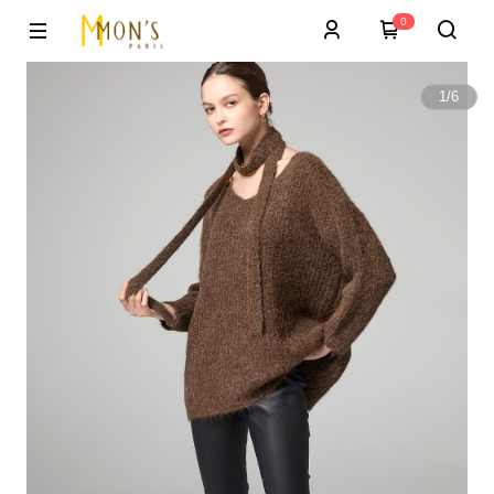
0
1
/
6