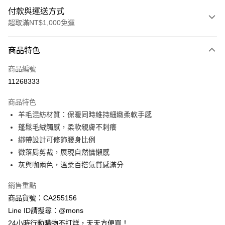
付款與運送方式
超取滿NT$1,000免運
付款方式
商品特色
信用卡一次付款
商品編號
信用卡分期付款
11268333
3 期 0 利率 每期
NT$426
21家銀行
商品特色
6 期 0 利率 每期
NT$213
21家銀行
合作金庫商業銀行
第一商業銀行
羊毛混紡材質：保暖同時維持細緻柔軟手感
華南商業銀行
彰化商業銀行
合作金庫商業銀行
第一商業銀行
超商取貨付款
蓬鬆毛絨觸感，柔軟親膚不刺癢
上海商業儲蓄銀行
台北富邦商業銀行
華南商業銀行
彰化商業銀行
國泰世華商業銀行
兆豐國際商業銀行
綁帶設計可修飾腰身比例
LINE Pay
上海商業儲蓄銀行
台北富邦商業銀行
臺灣中小企業銀行
台中商業銀行
微落肩剪裁，展現自然慵懶感
國泰世華商業銀行
兆豐國際商業銀行
匯豐（台灣）商業銀行
華泰商業銀行
Apple Pay
臺灣中小企業銀行
台中商業銀行
灰與咖兩色，溫柔百搭氣質感滿分
聯邦商業銀行
遠東國際商業銀行
匯豐（台灣）商業銀行
華泰商業銀行
街口支付
元大商業銀行
永豐商業銀行
銷售重點
聯邦商業銀行
遠東國際商業銀行
玉山商業銀行
星展（台灣）商業銀行
元大商業銀行
永豐商業銀行
商品貨號：CA255156
悠遊付
台新國際商業銀行
中國信託商業銀行
玉山商業銀行
星展（台灣）商業銀行
Line ID請搜尋：@mons
台灣樂天信用卡公司
台新國際商業銀行
中國信託商業銀行
全盈+PAY
24小時行動購物不打烊，天天方便買！