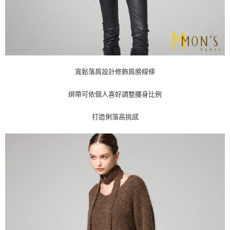
寬鬆落肩設計修飾肩膀線條
綁帶可依個人喜好調整腰身比例
打造俐落高挑感