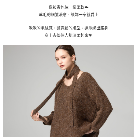
宅配
易，需依本服務之必要範圍內提供個人資料，並將交易相關給付款項請求債
像被雲包住一樣柔軟☁️
權轉讓予恩沛科技股份有限公司。
每筆NT$100，滿NT$1,000(含以上)免運費
羊毛的細膩暖意，讓妳一穿就愛上
２．關於個人資料處理事宜，請瀏覽以下網址：
https://aftee.tw/terms/#terms3
貨到付款
３．未成年的使用者請事先徵得法定代理人或監護人之同意方可使用
軟軟的毛絨感、微寬鬆的版型、還能綁出腰身
每筆NT$80
「AFTEE先享後付」，若未經同意申辦者引起之損失，本公司不負相關責
穿上去整個人都溫柔起來💗
任。
４．使用「AFTEE先享後付」時，將依據個別帳號之用戶狀況，依本公司即
時審查核予不同之上限額度；若仍有額度不足之情形，本公司將視審查結果
請求用戶進行身份認證。
５．嚴禁一人註冊多個帳號或使用他人資訊註冊。若發現惡意使用之情形，
恩沛科技股份有限公司將有權停止該用戶之使用額度並採取法律行動。