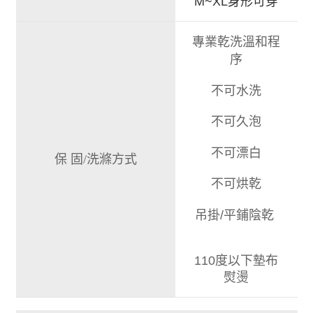
M~XL身形可穿
專業乾洗溫和程
序
不可水洗
不可久泡
不可漂白
保 固/洗滌方式
不可烘乾
吊掛/平鋪陰乾
110度以下墊布
熨燙