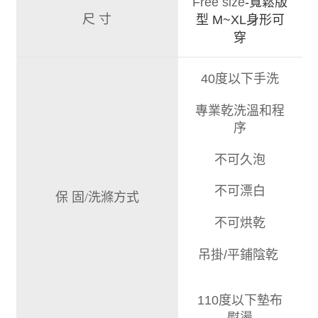
Free size
-寬鬆版
尺 寸
型 M~XL身形可
穿
40度以下手洗
專業乾洗溫和程
序
不可久泡
不可漂白
保 固/洗滌方式
不可烘乾
吊掛/平鋪陰乾
110度以下墊布
熨燙