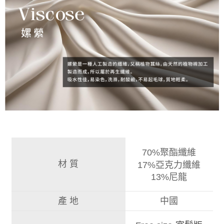
70%聚酯纖維
材 質
17%亞克力纖維
%尼龍
13
產 地
中國