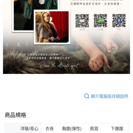
顯示電腦版詳細說明
商品規格
洋裝/背心
衣長 胸圍(彈性) 肩寬 下擺圍