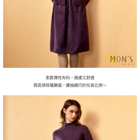
柔軟彈性布料，親膚又舒適
微高領保暖顯瘦，腰抽繩巧妙拉長比例～