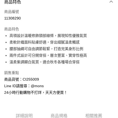
商品特色
信用卡一次付款
商品編號
信用卡分期付款
11308290
3 期 0 利率 每期
NT$626
21家銀行
商品特色
6 期 0 利率 每期
NT$313
21家銀行
合作金庫商業銀行
第一商業銀行
高領設計溫暖修飾頸部線條，展現知性優雅氣質
華南商業銀行
彰化商業銀行
合作金庫商業銀行
第一商業銀行
超商取貨付款
柔軟針織面料貼膚舒適，穿出細膩溫柔觸感
上海商業儲蓄銀行
台北富邦商業銀行
華南商業銀行
彰化商業銀行
國泰世華商業銀行
兆豐國際商業銀行
腰部抽繩可自由調節鬆緊，打造完美身形比例
LINE Pay
上海商業儲蓄銀行
台北富邦商業銀行
臺灣中小企業銀行
台中商業銀行
兩件式設計可分開穿搭，層次豐富、實穿性極高
國泰世華商業銀行
兆豐國際商業銀行
匯豐（台灣）商業銀行
華泰商業銀行
Apple Pay
臺灣中小企業銀行
台中商業銀行
溫柔紫調顯白氣質，適合秋冬各種場合穿搭
聯邦商業銀行
遠東國際商業銀行
匯豐（台灣）商業銀行
華泰商業銀行
街口支付
元大商業銀行
永豐商業銀行
銷售重點
聯邦商業銀行
遠東國際商業銀行
玉山商業銀行
星展（台灣）商業銀行
元大商業銀行
永豐商業銀行
商品貨號：CI255009
悠遊付
台新國際商業銀行
中國信託商業銀行
玉山商業銀行
星展（台灣）商業銀行
Line ID請搜尋：@mons
台灣樂天信用卡公司
台新國際商業銀行
中國信託商業銀行
全盈+PAY
24小時行動購物不打烊，天天方便買！
台灣樂天信用卡公司
AFTEE先享後付
相關說明
【關於「AFTEE先享後付」】
ATM付款
詳細說明
商品規格
相關推薦
AFTEE先享後付是「在收到商品之後才付款」的支付方式。 讓您購物簡單