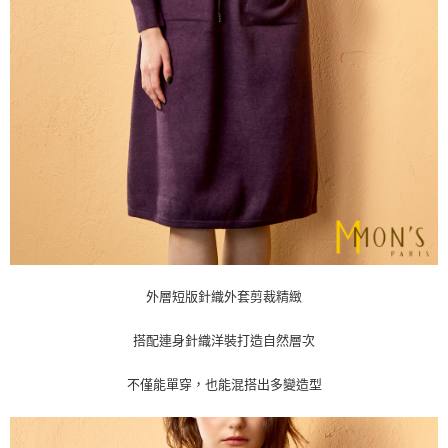
外層短版針織外套剪裁精緻
搭配連身針織洋裝打造自然層次
不僅能單穿，也能混搭出多變造型