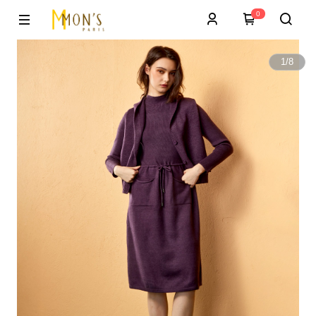
0
1
/
8