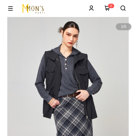
0
1
/
6