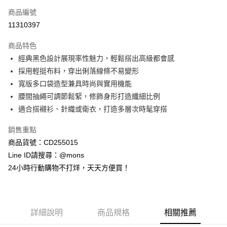
商品編號
信用卡分期付款
11310397
3 期 0 利率 每期
NT$593
21家銀行
商品特色
6 期 0 利率 每期
NT$296
21家銀行
合作金庫商業銀行
第一商業銀行
經典黑色設計展現率性魅力，輕鬆搭出高級都會感
華南商業銀行
彰化商業銀行
合作金庫商業銀行
第一商業銀行
超商取貨付款
採用輕挺布料，穿出俐落線條不易變形
上海商業儲蓄銀行
台北富邦商業銀行
華南商業銀行
彰化商業銀行
國泰世華商業銀行
兆豐國際商業銀行
寬版多口袋造型兼具時尚與實用機能
LINE Pay
上海商業儲蓄銀行
台北富邦商業銀行
臺灣中小企業銀行
台中商業銀行
腰間抽繩可調節鬆緊，修飾身形打造纖細比例
國泰世華商業銀行
兆豐國際商業銀行
匯豐（台灣）商業銀行
華泰商業銀行
Apple Pay
臺灣中小企業銀行
台中商業銀行
適合搭襯衫、針織或衛衣，打造多層次時髦穿搭
聯邦商業銀行
遠東國際商業銀行
匯豐（台灣）商業銀行
華泰商業銀行
街口支付
元大商業銀行
永豐商業銀行
銷售重點
聯邦商業銀行
遠東國際商業銀行
玉山商業銀行
星展（台灣）商業銀行
元大商業銀行
永豐商業銀行
商品貨號：CD255015
悠遊付
台新國際商業銀行
中國信託商業銀行
玉山商業銀行
星展（台灣）商業銀行
Line ID請搜尋：@mons
台灣樂天信用卡公司
台新國際商業銀行
中國信託商業銀行
全盈+PAY
24小時行動購物不打烊，天天方便買！
台灣樂天信用卡公司
AFTEE先享後付
相關說明
【關於「AFTEE先享後付」】
ATM付款
詳細說明
商品規格
相關推薦
AFTEE先享後付是「在收到商品之後才付款」的支付方式。 讓您購物簡單
便利好安心！