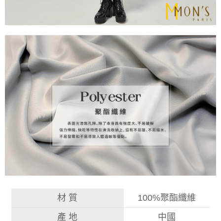
材 質
100%聚酯纖維
產 地
中國