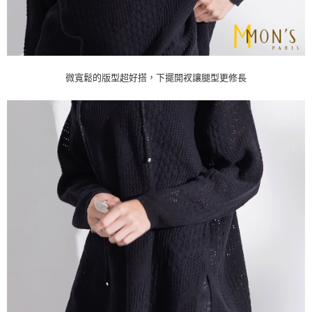
微寬鬆的版型超好搭，下擺開衩讓腿型更修長