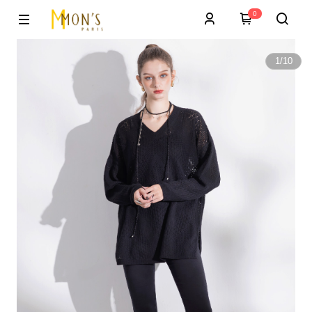
0
1
/
10