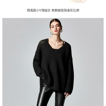
微寬鬆小V領設計 修飾臉型與身形比例