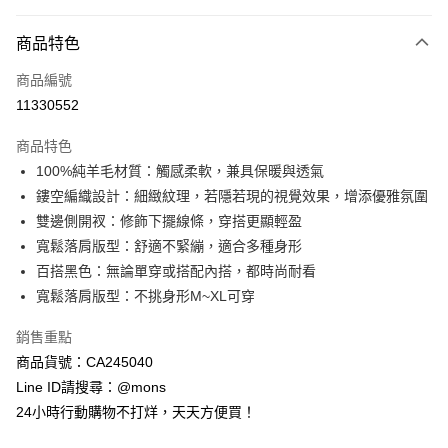
付款方式
商品特色
信用卡一次付款
商品編號
信用卡分期付款
11330552
3 期 0 利率 每期
NT$526
21家銀行
商品特色
6 期 0 利率 每期
NT$263
21家銀行
合作金庫商業銀行
第一商業銀行
100%純羊毛材質：觸感柔軟，兼具保暖與透氣
華南商業銀行
彰化商業銀行
合作金庫商業銀行
第一商業銀行
超商取貨付款
鏤空編織設計：細緻紋理，若隱若現的視覺效果，增添優雅氛圍
上海商業儲蓄銀行
台北富邦商業銀行
華南商業銀行
彰化商業銀行
國泰世華商業銀行
兆豐國際商業銀行
雙邊側開衩：修飾下擺線條，穿搭更顯輕盈
LINE Pay
上海商業儲蓄銀行
台北富邦商業銀行
臺灣中小企業銀行
台中商業銀行
寬鬆落肩版型：舒適不緊繃，適合多種身形
國泰世華商業銀行
兆豐國際商業銀行
匯豐（台灣）商業銀行
華泰商業銀行
Apple Pay
臺灣中小企業銀行
台中商業銀行
百搭黑色：無論單穿或搭配內搭，都時尚耐看
聯邦商業銀行
遠東國際商業銀行
匯豐（台灣）商業銀行
華泰商業銀行
寬鬆落肩版型：不挑身形M~XL可穿
街口支付
元大商業銀行
永豐商業銀行
聯邦商業銀行
遠東國際商業銀行
玉山商業銀行
星展（台灣）商業銀行
元大商業銀行
永豐商業銀行
銷售重點
悠遊付
台新國際商業銀行
中國信託商業銀行
玉山商業銀行
星展（台灣）商業銀行
商品貨號：CA245040
台灣樂天信用卡公司
台新國際商業銀行
中國信託商業銀行
全盈+PAY
Line ID請搜尋：@mons
台灣樂天信用卡公司
24小時行動購物不打烊，天天方便買！
AFTEE先享後付
相關說明