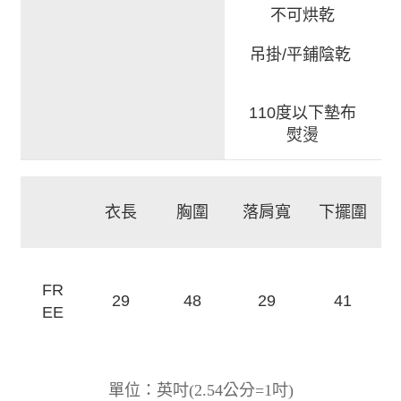
不可烘乾
吊掛/平鋪陰乾
110度以下墊布
熨燙
衣長
胸圍
落肩寬
下擺圍
FR
29
48
41
29
EE
)
單位：英吋
(
2.54公分=1吋