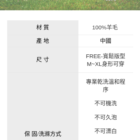
材 質
100%羊毛
產 地
中國
FREE-寬鬆版型
尺 寸
M~XL身形可穿
專業乾洗溫和程
序
不可機洗
不可久泡
不可漂白
保 固/洗滌方式