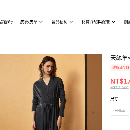
熱銷排行
皮衣/皮草
會員福利
材質介紹與保養
關
天絲羊
超取滿NT$
NT$1,
NT$3,360
尺寸
FREE