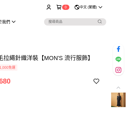
0
中文 (繁體)
於我們
毛拉繩針織洋裝【MON'S 流行服飾】
1,000免運
680