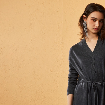
／ATM／
付款後全
※ 請注意
每筆NT$8
絡購買商品
先享後付
7-11取貨
※ 交易是
是否繳費成
每筆NT$8
付客戶支
付款後7-1
【注意事
每筆NT$8
１．透過由
交易，需
宅配
求債權轉
２．關於
每筆NT$1
https://aft
３．未成
貨到付款
「AFTE
每筆NT$8
任。
４．使用「
即時審查
結果請求
５．嚴禁
形，恩沛
動。