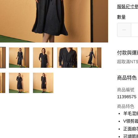
服裝尺寸
數量
付款與運
超取滿NT$
付款方式
商品特色
信用卡一
商品編號
11398575
信用卡分
商品特色
3 期 
羊毛混
6 期 
合作金
V領剪
華南商
正面麻
合作金
超商取貨
上海商
華南商
可調節