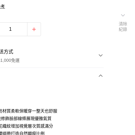
參考
清除
紀錄
送方式
1,000免運
次付款
期付款
0 利率 每期
NT$560
21家銀行
紡材質柔軟保暖穿一整天也舒服
0 利率 每期
NT$280
21家銀行
庫商業銀行
第一商業銀行
裁修飾臉部線條展現優雅氣質
業銀行
彰化商業銀行
花織紋增加視覺層次質感滿分
庫商業銀行
第一商業銀行
付款
業儲蓄銀行
台北富邦商業銀行
業銀行
彰化商業銀行
腰綁帶打造自然顯瘦比例