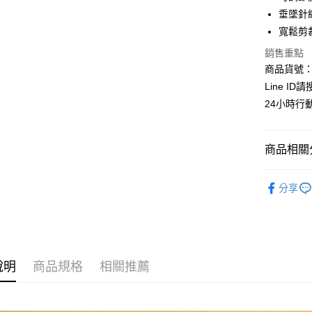
國泰世
LINE Pay
上海商
垂墜針
臺灣中
國泰世
寬鬆剪
匯豐（
Apple Pay
臺灣中
聯邦商
銷售重點
匯豐（
街口支付
元大商
聯邦商
商品貨號：C
玉山商
元大商
悠遊付
Line ID
台新國
玉山商
24小時行
台灣樂
台新國
全盈+PAY
台灣樂
AFTEE先
商品相關分
相關說明
【關於「A
┃洋裝 / 
ATM付款
AFTEE
分享
便利好安
❖秋冬女
貨到付款
１．簡單
２．便利
全站商品
３．安心
時尚穿搭
運送方式
【「AFT
說明
商品規格
相關推薦
１．於結帳
全家取貨
付」結帳
每筆NT$8
２．訂單
３．收到繳