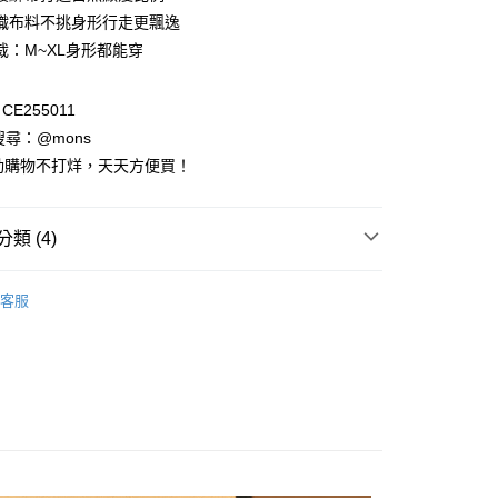
華商業銀行
兆豐國際商業銀行
業儲蓄銀行
台北富邦商業銀行
織布料不挑身形行走更飄逸
小企業銀行
台中商業銀行
華商業銀行
兆豐國際商業銀行
裁：M~XL身形都能穿
台灣）商業銀行
華泰商業銀行
小企業銀行
台中商業銀行
業銀行
遠東國際商業銀行
台灣）商業銀行
華泰商業銀行
業銀行
永豐商業銀行
業銀行
遠東國際商業銀行
E255011
業銀行
星展（台灣）商業銀行
業銀行
永豐商業銀行
請搜尋：@mons
際商業銀行
中國信託商業銀行
業銀行
星展（台灣）商業銀行
動購物不打烊，天天方便買！
天信用卡公司
際商業銀行
中國信託商業銀行
天信用卡公司
享後付
類 (4)
FTEE先享後付」】
套裝
先享後付是「在收到商品之後才付款」的支付方式。 讓您購物簡單
客服
心！
裝全系列
：不需註冊會員、不需綁卡、不需儲值。
：只要手機號碼，簡訊認證，即可結帳。
：先確認商品／服務後，再付款。
主題｜多變風格
針織系列｜優雅穿著
EE先享後付」結帳流程】
方式選擇「AFTEE先享後付」後，將跳轉至「AFTEE先享後
付款
頁面，進行簡訊認證並確認金額後，即可完成結帳。
0，滿NT$1,000(含以上)免運費
成立數日內，您將收到繳費通知簡訊。
費通知簡訊後14天內，點擊此簡訊中的連結，可透過四大超商