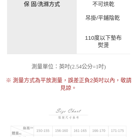
保 固/洗滌方式
不可烘乾
吊掛/平鋪陰乾
110度以下墊布
熨燙
)
測量單位：英吋
(
2.54公分=1吋
以內，敬請
※ 測量方式為平放測量，誤差正負2
英吋
見諒。