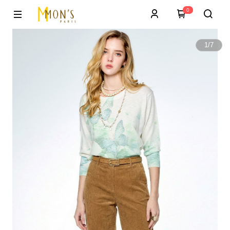
0
1
/
7