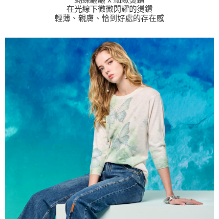
https://aftee.tw/terms/#terms3
貨到付款
在光線下微微閃耀的燙鑽
３．未成年的使用者請事先徵得法定代理人或監護人之同意方可使用
輕薄、親膚、恰到好處的存在感
每筆NT$80
「AFTEE先享後付」，若未經同意申辦者引起之損失，本公司不負相關責
任。
４．使用「AFTEE先享後付」時，將依據個別帳號之用戶狀況，依本公司即
時審查核予不同之上限額度；若仍有額度不足之情形，本公司將視審查結果
請求用戶進行身份認證。
５．嚴禁一人註冊多個帳號或使用他人資訊註冊。若發現惡意使用之情形，
恩沛科技股份有限公司將有權停止該用戶之使用額度並採取法律行動。