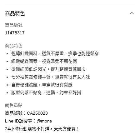
付款方式
商品特色
信用卡一次付款
商品編號
信用卡分期付款
11478317
3 期 0 利率 每期
NT$493
21家銀行
商品特色
6 期 0 利率 每期
NT$246
21家銀行
合作金庫商業銀行
第一商業銀行
輕薄針織面料，透氣不厚重，換季也能輕鬆穿
華南商業銀行
彰化商業銀行
合作金庫商業銀行
第一商業銀行
超商取貨付款
細緻蝴蝶圖案，視覺溫柔不顯花俏
上海商業儲蓄銀行
台北富邦商業銀行
華南商業銀行
彰化商業銀行
國泰世華商業銀行
兆豐國際商業銀行
燙鑽細節低調閃光，提升整體質感層次
LINE Pay
上海商業儲蓄銀行
台北富邦商業銀行
臺灣中小企業銀行
台中商業銀行
七分袖剪裁修飾手臂，單穿就很有女人味
國泰世華商業銀行
兆豐國際商業銀行
匯豐（台灣）商業銀行
華泰商業銀行
Apple Pay
臺灣中小企業銀行
台中商業銀行
自帶優雅濾鏡，單穿就很有質感
聯邦商業銀行
遠東國際商業銀行
匯豐（台灣）商業銀行
華泰商業銀行
版型俐落不貼身，通勤、約會都好搭
街口支付
元大商業銀行
永豐商業銀行
聯邦商業銀行
遠東國際商業銀行
玉山商業銀行
星展（台灣）商業銀行
元大商業銀行
永豐商業銀行
銷售重點
悠遊付
台新國際商業銀行
中國信託商業銀行
玉山商業銀行
星展（台灣）商業銀行
商品貨號：CA250023
台灣樂天信用卡公司
台新國際商業銀行
中國信託商業銀行
全盈+PAY
Line ID請搜尋：@mons
台灣樂天信用卡公司
24小時行動購物不打烊，天天方便買！
AFTEE先享後付
相關說明