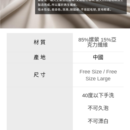
85%嫘縈 15%亞
材 質
克力纖維
產 地
中國
Free Size
/
Free
尺 寸
Size Large
40度以下手洗
不可久泡
不可漂白