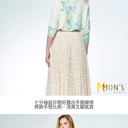
七分袖設計剛好露出手腕線條
修飾手臂比例，清爽又顯氣質