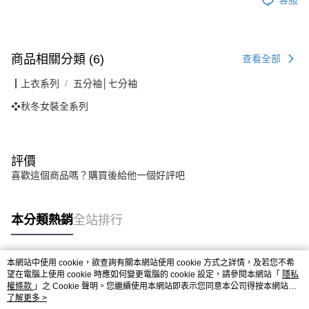
商品相關分類 (6)
查看全部
┃上衣系列
五分袖│七分袖
❖秋冬女裝全系列
評價
喜歡這個商品嗎？購買後給他一個好評吧
本分類熱銷
全站排行
本網站中使用 cookie，欲查詢有關本網站使用 cookie 方式之詳情，及若您不希
熱門標籤
望在電腦上使用 cookie 時應如何變更電腦的 cookie 設定，請參閱本網站「
隱私
權條款
」之 Cookie 聲明。您繼續使用本網站即表示您同意本公司得按本網站使
用條款之 Cookie 聲明使用 cookie。
了解更多 >