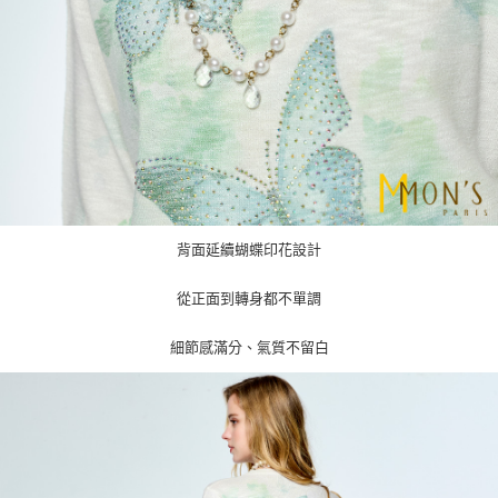
背面延續蝴蝶印花設計
從正面到轉身都不單調
細節感滿分、氣質不留白