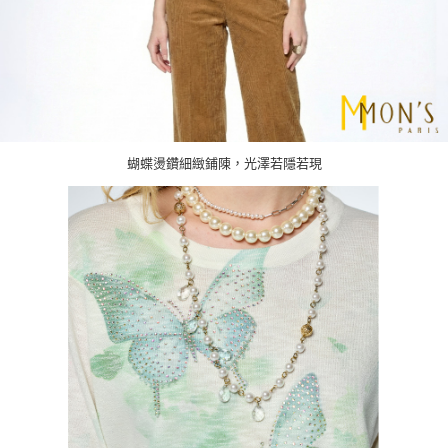
蝴蝶燙鑽細緻鋪陳，光澤若隱若現