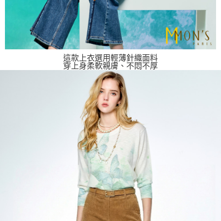
這款上衣選用輕薄針織面料
穿上身柔軟親膚、不悶不厚