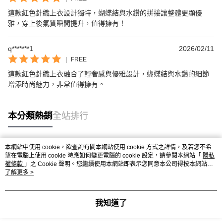
這款紅色針織上衣設計獨特，蝴蝶結與水鑽的拼接讓整體更顯優
雅，穿上後氣質瞬間提升，值得擁有！
q*******1
2026/02/11
|
FREE
這款紅色針織上衣融合了輕奢感與優雅設計，蝴蝶結與水鑽的細節
增添時尚魅力，非常值得擁有。
本分類熱銷
全站排行
本網站中使用 cookie，欲查詢有關本網站使用 cookie 方式之詳情，及若您不希
熱門標籤
望在電腦上使用 cookie 時應如何變更電腦的 cookie 設定，請參閱本網站「
隱私
權條款
」之 Cookie 聲明。您繼續使用本網站即表示您同意本公司得按本網站使
用條款之 Cookie 聲明使用 cookie。
了解更多 >
我知道了