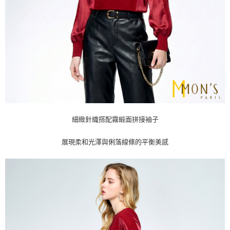
每筆NT$100，滿NT$1,000(含以上)免運費
２．關於個人資料處理事宜，請瀏覽以下網址：
https://aftee.tw/terms/#terms3
貨到付款
３．未成年的使用者請事先徵得法定代理人或監護人之同意方可使用
每筆NT$80
「AFTEE先享後付」，若未經同意申辦者引起之損失，本公司不負相關責
任。
４．使用「AFTEE先享後付」時，將依據個別帳號之用戶狀況，依本公司即
時審查核予不同之上限額度；若仍有額度不足之情形，本公司將視審查結果
請求用戶進行身份認證。
５．嚴禁一人註冊多個帳號或使用他人資訊註冊。若發現惡意使用之情形，
恩沛科技股份有限公司將有權停止該用戶之使用額度並採取法律行動。
細緻針織搭配霧緞面拼接袖子
展現柔和光澤與俐落線條的平衡美感