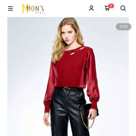
0
1
/
10