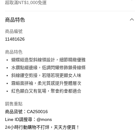
超取滿NT$1,000免運
付款方式
商品特色
信用卡一次付款
商品編號
信用卡分期付款
11481626
3 期 0 利率 每期
NT$493
21家銀行
商品特色
6 期 0 利率 每期
NT$246
21家銀行
合作金庫商業銀行
第一商業銀行
蝴蝶結造型斜線領設計，細節精緻優雅
華南商業銀行
彰化商業銀行
合作金庫商業銀行
第一商業銀行
超商取貨付款
水鑽點綴邊緣，低調閃耀修飾鎖骨線條
上海商業儲蓄銀行
台北富邦商業銀行
華南商業銀行
彰化商業銀行
國泰世華商業銀行
兆豐國際商業銀行
斜線鏤空剪接，若隱若現更顯女人味
LINE Pay
上海商業儲蓄銀行
台北富邦商業銀行
臺灣中小企業銀行
台中商業銀行
霧緞面拼袖，柔光質感提升整體層次
國泰世華商業銀行
兆豐國際商業銀行
匯豐（台灣）商業銀行
華泰商業銀行
Apple Pay
臺灣中小企業銀行
台中商業銀行
紅色顯白又有氣場，聚會約會都適合
聯邦商業銀行
遠東國際商業銀行
匯豐（台灣）商業銀行
華泰商業銀行
街口支付
元大商業銀行
永豐商業銀行
銷售重點
聯邦商業銀行
遠東國際商業銀行
玉山商業銀行
星展（台灣）商業銀行
元大商業銀行
永豐商業銀行
商品貨號：CA250016
悠遊付
台新國際商業銀行
中國信託商業銀行
玉山商業銀行
星展（台灣）商業銀行
Line ID請搜尋：@mons
台灣樂天信用卡公司
台新國際商業銀行
中國信託商業銀行
全盈+PAY
24小時行動購物不打烊，天天方便買！
台灣樂天信用卡公司
AFTEE先享後付