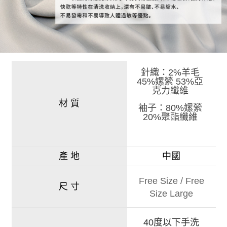
針織：2%羊毛
45%嫘縈 53%亞
克力纖維
材 質
袖子：80%嫘縈
20%聚酯纖維
產 地
中國
Free Size
/
Free
尺 寸
Size Large
40度以下手洗