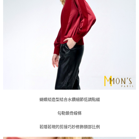
蝴蝶結造型結合水鑽細節低調點綴
勾勒鎖骨線條
若隱若現的剪接巧妙修飾頸部比例