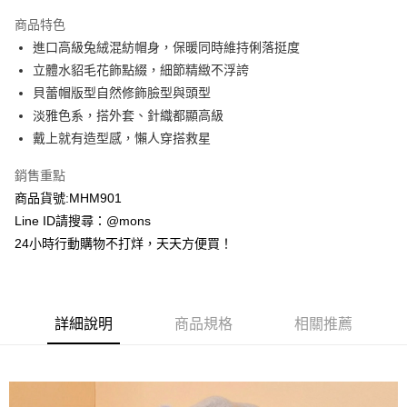
3 期 0 利率 每期
NT$330
21家銀行
商品特色
6 期 0 利率 每期
NT$165
21家銀行
合作金庫商業銀行
第一商業銀行
進口高級兔絨混紡帽身，保暖同時維持俐落挺度
華南商業銀行
彰化商業銀行
合作金庫商業銀行
第一商業銀行
超商取貨付款
立體水貂毛花飾點綴，細節精緻不浮誇
上海商業儲蓄銀行
台北富邦商業銀行
華南商業銀行
彰化商業銀行
國泰世華商業銀行
兆豐國際商業銀行
貝蕾帽版型自然修飾臉型與頭型
LINE Pay
上海商業儲蓄銀行
台北富邦商業銀行
臺灣中小企業銀行
台中商業銀行
淡雅色系，搭外套、針織都顯高級
國泰世華商業銀行
兆豐國際商業銀行
匯豐（台灣）商業銀行
華泰商業銀行
Apple Pay
臺灣中小企業銀行
台中商業銀行
戴上就有造型感，懶人穿搭救星
聯邦商業銀行
遠東國際商業銀行
匯豐（台灣）商業銀行
華泰商業銀行
街口支付
元大商業銀行
永豐商業銀行
銷售重點
聯邦商業銀行
遠東國際商業銀行
玉山商業銀行
星展（台灣）商業銀行
元大商業銀行
永豐商業銀行
商品貨號:MHM901
悠遊付
台新國際商業銀行
中國信託商業銀行
玉山商業銀行
星展（台灣）商業銀行
Line ID請搜尋：@mons
台灣樂天信用卡公司
台新國際商業銀行
中國信託商業銀行
全盈+PAY
24小時行動購物不打烊，天天方便買！
台灣樂天信用卡公司
AFTEE先享後付
相關說明
【關於「AFTEE先享後付」】
ATM付款
詳細說明
商品規格
相關推薦
AFTEE先享後付是「在收到商品之後才付款」的支付方式。 讓您購物簡單
便利好安心！
貨到付款
１．簡單：不需註冊會員、不需綁卡、不需儲值。
２．便利：只要手機號碼，簡訊認證，即可結帳。
３．安心：先確認商品／服務後，再付款。
運送方式