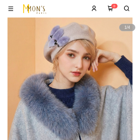
0
1
/
4