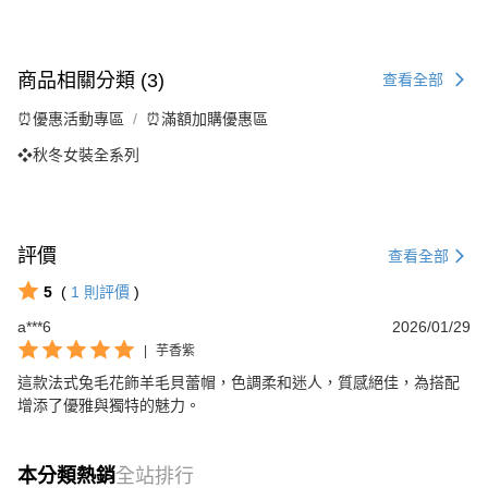
商品相關分類 (3)
查看全部
⏰優惠活動專區
⏰滿額加購優惠區
❖秋冬女裝全系列
評價
查看全部
5
(
1
則評價
)
a***6
2026/01/29
|
芋香紫
這款法式兔毛花飾羊毛貝蕾帽，色調柔和迷人，質感絕佳，為搭配
增添了優雅與獨特的魅力。
本分類熱銷
全站排行