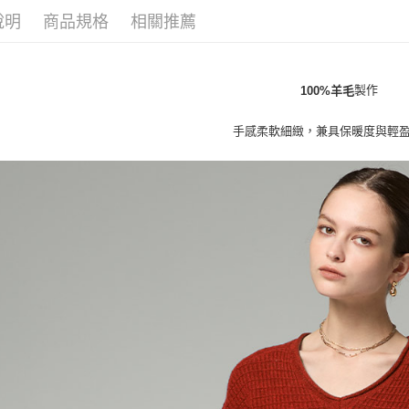
【「AFT
說明
商品規格
相關推薦
１．於結帳
全家取貨
付」結帳
每筆NT$8
２．訂單
３．收到繳
製作
／ATM／
100%羊毛
付款後全
※ 請注意
每筆NT$8
絡購買商品
手感柔軟細緻，兼具保暖度與輕
先享後付
7-11取貨
※ 交易是
是否繳費成
每筆NT$8
付客戶支
付款後7-1
【注意事
每筆NT$8
１．透過由
交易，需
宅配
求債權轉
２．關於
每筆NT$1
https://aft
３．未成
貨到付款
「AFTE
每筆NT$8
任。
４．使用「
即時審查
結果請求