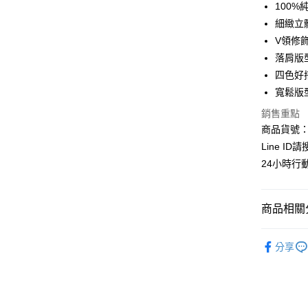
100
6 期 
合作金
細緻立
華南商
V領修
合作金
超商取貨
上海商
華南商
落肩版
國泰世
LINE Pay
上海商
四色好
臺灣中
國泰世
寬鬆版型
匯豐（
Apple Pay
臺灣中
聯邦商
銷售重點
匯豐（
街口支付
元大商
聯邦商
商品貨號：C
玉山商
元大商
悠遊付
Line ID
台新國
玉山商
24小時行
台灣樂
台新國
全盈+PAY
台灣樂
AFTEE先
商品相關分
相關說明
【關於「A
┃上衣系
ATM付款
AFTEE
分享
便利好安
❖秋冬女
貨到付款
１．簡單
２．便利
全站商品
３．安心
時尚穿搭
運送方式