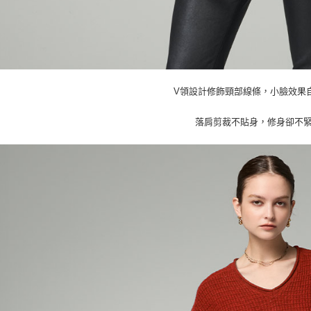
V領設計修飾頸部線條，小臉效果
落肩剪裁不貼身，修身卻不