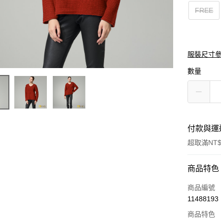
FREE
服裝尺寸
數量
付款與運
超取滿NT$
付款方式
商品特色
信用卡一
商品編號
11488193
信用卡分
商品特色
3 期 