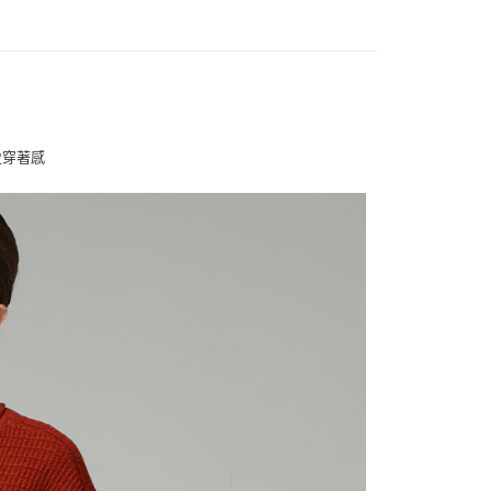
EE先享後付」結帳流程】
方式選擇「AFTEE先享後付」後，將跳轉至「AFTEE先享後
付款
頁面，進行簡訊認證並確認金額後，即可完成結帳。
0，滿NT$1,000(含以上)免運費
成立數日內，您將收到繳費通知簡訊。
費通知簡訊後14天內，點擊此簡訊中的連結，可透過四大超商
網路銀行／等多元方式進行付款，方視為交易完成。
家取貨
：結帳手續完成當下不需立刻繳費，但若您需要取消訂單，請聯
0，滿NT$1,000(含以上)免運費
的店家。未經商家同意取消之訂單仍視為有效，需透過AFTEE
盈穿著感
繳納相關費用。
付款
否成功請以「AFTEE先享後付 」之結帳頁面顯示為準，若有關於
功／繳費後需取消欲退款等相關疑問，請聯繫「AFTEE先享後
0，滿NT$1,000(含以上)免運費
援中心」
https://netprotections.freshdesk.com/support/home
1取貨
項】
0，滿NT$1,000(含以上)免運費
恩沛科技股份有限公司提供之「AFTEE先享後付」服務完成之
依本服務之必要範圍內提供個人資料，並將交易相關給付款項請
讓予恩沛科技股份有限公司。
個人資料處理事宜，請瀏覽以下網址：
00，滿NT$1,000(含以上)免運費
ee.tw/terms/#terms3
年的使用者請事先徵得法定代理人或監護人之同意方可使用
E先享後付」，若未經同意申辦者引起之損失，本公司不負相關責
0
AFTEE先享後付」時，將依據個別帳號之用戶狀況，依本公司
核予不同之上限額度；若仍有額度不足之情形，本公司將視審查
用戶進行身份認證。