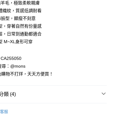
%純羊毛，極致柔軟親膚
0 利率 每期
NT$263
21家銀行
庫商業銀行
第一商業銀行
體織紋，質感低調耐看
業銀行
彰化商業銀行
飾臉型，顯瘦不刻意
庫商業銀行
第一商業銀行
付款
業儲蓄銀行
台北富邦商業銀行
業銀行
彰化商業銀行
型，穿著自然有份量感
華商業銀行
兆豐國際商業銀行
業儲蓄銀行
台北富邦商業銀行
搭，日常到通勤都適合
小企業銀行
台中商業銀行
華商業銀行
兆豐國際商業銀行
 M~XL身形可穿
台灣）商業銀行
華泰商業銀行
小企業銀行
台中商業銀行
業銀行
遠東國際商業銀行
台灣）商業銀行
華泰商業銀行
業銀行
永豐商業銀行
業銀行
遠東國際商業銀行
A255050
業銀行
星展（台灣）商業銀行
業銀行
永豐商業銀行
請搜尋：@mons
際商業銀行
中國信託商業銀行
業銀行
星展（台灣）商業銀行
動購物不打烊，天天方便買！
天信用卡公司
際商業銀行
中國信託商業銀行
天信用卡公司
享後付
類 (4)
FTEE先享後付」】
列
長袖上衣
先享後付是「在收到商品之後才付款」的支付方式。 讓您購物簡單
客服
心！
裝全系列
：不需註冊會員、不需綁卡、不需儲值。
：只要手機號碼，簡訊認證，即可結帳。
：先確認商品／服務後，再付款。
主題｜多變風格
針織系列｜優雅穿著