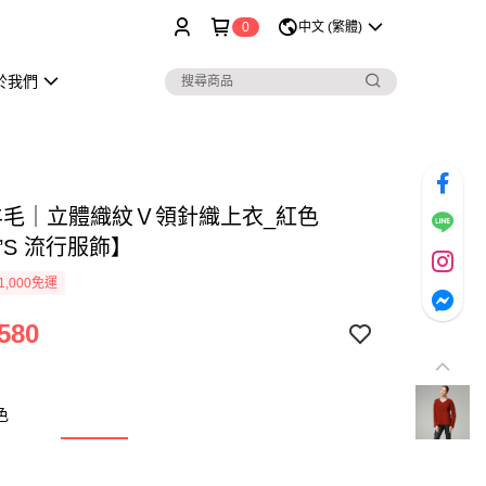
0
中文 (繁體)
於我們
%羊毛｜立體織紋Ｖ領針織上衣_紅色
’S 流行服飾】
1,000免運
580
色