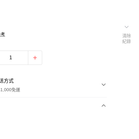
參考
清除
紀錄
送方式
1,000免運
次付款
期付款
0 利率 每期
NT$526
21家銀行