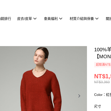
熱銷排行
皮衣/皮草
會員福利
材質介紹與保養
關
100
【MON
超取滿NT$
NT$1,
NT$3,360
Color：紅
尺寸