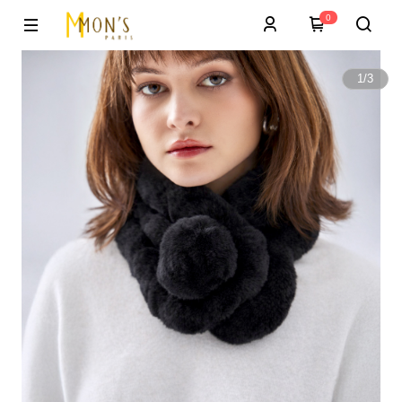
0
1
/
3