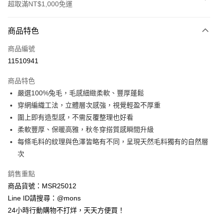
超取滿NT$1,000免運
付款方式
商品特色
信用卡一次付款
商品編號
信用卡分期付款
11510941
3 期 0 利率 每期
NT$330
21家銀行
商品特色
6 期 0 利率 每期
NT$165
21家銀行
合作金庫商業銀行
第一商業銀行
嚴選100%兔毛，毛感細緻柔軟、豐厚蓬鬆
華南商業銀行
彰化商業銀行
合作金庫商業銀行
第一商業銀行
超商取貨付款
穿網編織工法，立體層次感強，視覺輕盈不厚重
上海商業儲蓄銀行
台北富邦商業銀行
華南商業銀行
彰化商業銀行
國泰世華商業銀行
兆豐國際商業銀行
圍上即有造型感，不需反覆整理也好看
LINE Pay
上海商業儲蓄銀行
台北富邦商業銀行
臺灣中小企業銀行
台中商業銀行
柔軟豐厚、保暖高雅，秋冬穿搭質感瞬間升級
國泰世華商業銀行
兆豐國際商業銀行
匯豐（台灣）商業銀行
華泰商業銀行
Apple Pay
臺灣中小企業銀行
台中商業銀行
每條毛料的紋理與色澤皆略有不同，呈現天然毛料獨有的自然層
聯邦商業銀行
遠東國際商業銀行
匯豐（台灣）商業銀行
華泰商業銀行
次
街口支付
元大商業銀行
永豐商業銀行
聯邦商業銀行
遠東國際商業銀行
玉山商業銀行
星展（台灣）商業銀行
元大商業銀行
永豐商業銀行
銷售重點
悠遊付
台新國際商業銀行
中國信託商業銀行
玉山商業銀行
星展（台灣）商業銀行
商品貨號：MSR25012
台灣樂天信用卡公司
台新國際商業銀行
中國信託商業銀行
全盈+PAY
Line ID請搜尋：@mons
台灣樂天信用卡公司
24小時行動購物不打烊，天天方便買！
AFTEE先享後付