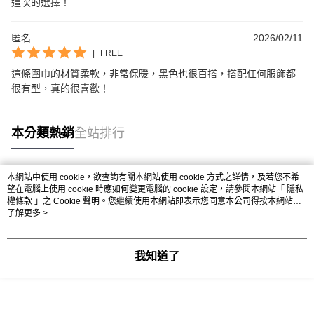
這次的選擇！
匿名
2026/02/11
|
FREE
這條圍巾的材質柔軟，非常保暖，黑色也很百搭，搭配任何服飾都
很有型，真的很喜歡！
本分類熱銷
全站排行
本網站中使用 cookie，欲查詢有關本網站使用 cookie 方式之詳情，及若您不希
熱門標籤
望在電腦上使用 cookie 時應如何變更電腦的 cookie 設定，請參閱本網站「
隱私
權條款
」之 Cookie 聲明。您繼續使用本網站即表示您同意本公司得按本網站使
用條款之 Cookie 聲明使用 cookie。
了解更多 >
我知道了