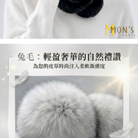
每筆NT$100，滿NT$1,000(含以上)免運費
２．關於個人資料處理事宜，請瀏覽以下網址：
https://aftee.tw/terms/#terms3
貨到付款
３．未成年的使用者請事先徵得法定代理人或監護人之同意方可使用
每筆NT$80
「AFTEE先享後付」，若未經同意申辦者引起之損失，本公司不負相關責
任。
４．使用「AFTEE先享後付」時，將依據個別帳號之用戶狀況，依本公司即
時審查核予不同之上限額度；若仍有額度不足之情形，本公司將視審查結果
請求用戶進行身份認證。
５．嚴禁一人註冊多個帳號或使用他人資訊註冊。若發現惡意使用之情形，
恩沛科技股份有限公司將有權停止該用戶之使用額度並採取法律行動。