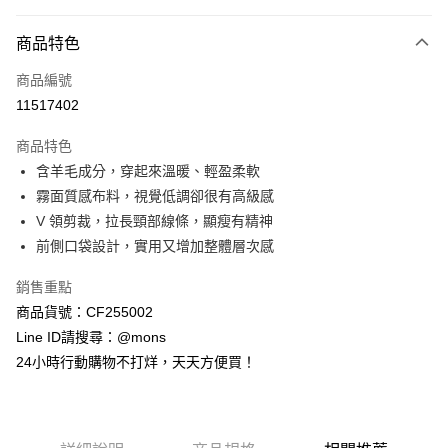
付款方式
商品特色
信用卡一次付款
商品編號
信用卡分期付款
11517402
3 期 0 利率 每期
NT$1,093
21家銀行
商品特色
6 期 0 利率 每期
NT$546
21家銀行
合作金庫商業銀行
第一商業銀行
含羊毛成分，穿起來溫暖、輕盈柔軟
華南商業銀行
彰化商業銀行
合作金庫商業銀行
第一商業銀行
超商取貨付款
霧面質感布料，視覺低調卻很有高級感
上海商業儲蓄銀行
台北富邦商業銀行
華南商業銀行
彰化商業銀行
國泰世華商業銀行
兆豐國際商業銀行
V 領剪裁，拉長頸部線條，顯瘦有精神
LINE Pay
上海商業儲蓄銀行
台北富邦商業銀行
臺灣中小企業銀行
台中商業銀行
前側口袋設計，實用又增加整體層次感
國泰世華商業銀行
兆豐國際商業銀行
匯豐（台灣）商業銀行
華泰商業銀行
Apple Pay
臺灣中小企業銀行
台中商業銀行
聯邦商業銀行
遠東國際商業銀行
銷售重點
匯豐（台灣）商業銀行
華泰商業銀行
街口支付
元大商業銀行
永豐商業銀行
商品貨號：CF255002
聯邦商業銀行
遠東國際商業銀行
玉山商業銀行
星展（台灣）商業銀行
元大商業銀行
永豐商業銀行
Line ID請搜尋：@mons
悠遊付
台新國際商業銀行
中國信託商業銀行
玉山商業銀行
星展（台灣）商業銀行
24小時行動購物不打烊，天天方便買！
台灣樂天信用卡公司
台新國際商業銀行
中國信託商業銀行
全盈+PAY
台灣樂天信用卡公司
AFTEE先享後付
相關說明