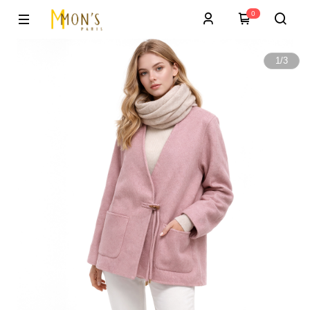
0
1
/
3