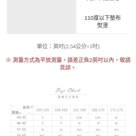
110度以下墊布
熨燙
)
單位：英吋
(
2.54公分=1吋
以內，敬請
※ 測量方式為平放測量，誤差正負2
英吋
見諒。