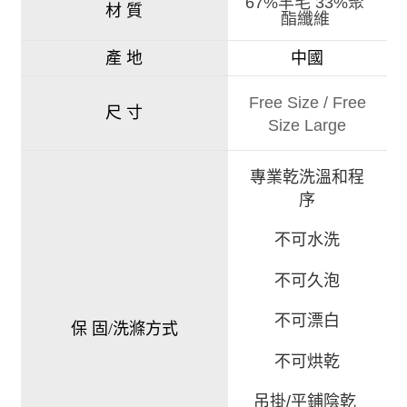
67%羊毛 33%聚
材 質
酯纖維
產 地
中國
Free Size
/
Free
尺 寸
Size Large
專業乾洗溫和程
序
不可水洗
不可久泡
不可漂白
保 固/洗滌方式
不可烘乾
吊掛/平鋪陰乾