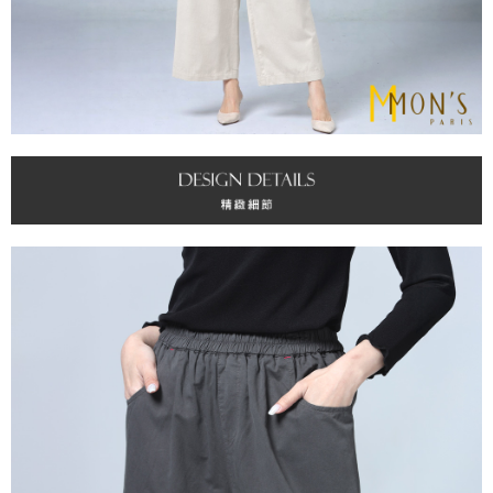
宅配
易，需依本服務之必要範圍內提供個人資料，並將交易相關給付款項請求債
權轉讓予恩沛科技股份有限公司。
每筆NT$100，滿NT$1,000(含以上)免運費
２．關於個人資料處理事宜，請瀏覽以下網址：
https://aftee.tw/terms/#terms3
貨到付款
３．未成年的使用者請事先徵得法定代理人或監護人之同意方可使用
每筆NT$80
「AFTEE先享後付」，若未經同意申辦者引起之損失，本公司不負相關責
任。
４．使用「AFTEE先享後付」時，將依據個別帳號之用戶狀況，依本公司即
時審查核予不同之上限額度；若仍有額度不足之情形，本公司將視審查結果
請求用戶進行身份認證。
５．嚴禁一人註冊多個帳號或使用他人資訊註冊。若發現惡意使用之情形，
恩沛科技股份有限公司將有權停止該用戶之使用額度並採取法律行動。