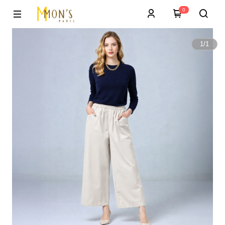
0
1
/
1