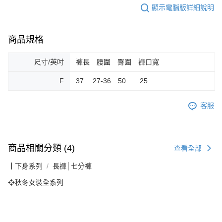
顯示電腦版詳細說明
商品規格
尺寸/英吋
褲長 腰圍 臀圍 褲口寬
F
37 27-36 50 25
客服
商品相關分類 (4)
查看全部
┃下身系列
長褲│七分褲
❖秋冬女裝全系列