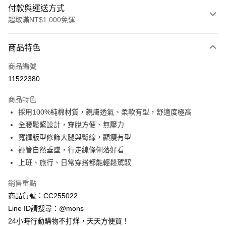
付款與運送方式
超取滿NT$1,000免運
付款方式
商品特色
信用卡一次付款
商品編號
信用卡分期付款
11522380
3 期 0 利率 每期
NT$330
21家銀行
商品特色
6 期 0 利率 每期
NT$165
21家銀行
合作金庫商業銀行
第一商業銀行
採用100%純棉材質，親膚透氣、柔軟有型，舒適度極高
華南商業銀行
彰化商業銀行
合作金庫商業銀行
第一商業銀行
超商取貨付款
全腰鬆緊設計，穿脫方便、無壓力
上海商業儲蓄銀行
台北富邦商業銀行
華南商業銀行
彰化商業銀行
國泰世華商業銀行
兆豐國際商業銀行
寬褲版型修飾大腿與臀線，顯瘦有型
LINE Pay
上海商業儲蓄銀行
台北富邦商業銀行
臺灣中小企業銀行
台中商業銀行
褲管自然垂墜，行走線條俐落好看
國泰世華商業銀行
兆豐國際商業銀行
匯豐（台灣）商業銀行
華泰商業銀行
Apple Pay
臺灣中小企業銀行
台中商業銀行
上班、旅行、日常穿搭都能輕鬆駕馭
聯邦商業銀行
遠東國際商業銀行
匯豐（台灣）商業銀行
華泰商業銀行
街口支付
元大商業銀行
永豐商業銀行
銷售重點
聯邦商業銀行
遠東國際商業銀行
玉山商業銀行
星展（台灣）商業銀行
元大商業銀行
永豐商業銀行
商品貨號：CC255022
悠遊付
台新國際商業銀行
中國信託商業銀行
玉山商業銀行
星展（台灣）商業銀行
Line ID請搜尋：@mons
台灣樂天信用卡公司
台新國際商業銀行
中國信託商業銀行
全盈+PAY
24小時行動購物不打烊，天天方便買！
台灣樂天信用卡公司