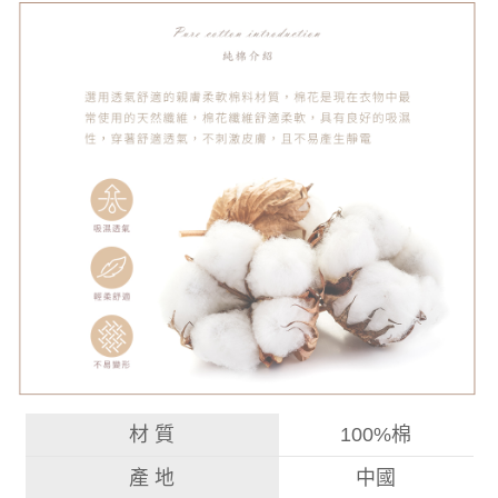
材 質
100%棉
產 地
中國