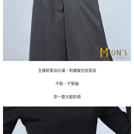
全腰鬆緊設計讓，對腰腹包容度高
不勒、不緊繃
穿一整天都舒適