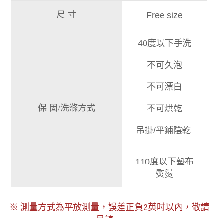
尺 寸
Free size
40度以下手洗
不可久泡
不可漂白
保 固/洗滌方式
不可烘乾
吊掛/平鋪陰乾
110度以下墊布
熨燙
以內，敬請
※ 測量方式為平放測量，誤差正負2
英吋