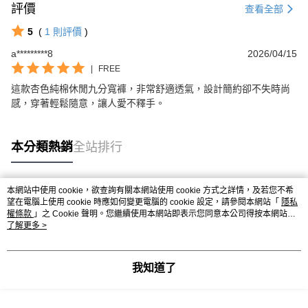
評價
查看全部
5
(
1
則評價
)
a*********8
2026/04/15
|
FREE
這款杏色純棉休閒九分寬褲，非常舒適透氣，設計簡約卻不失時尚
感，穿著輕鬆隨意，讓人愛不釋手。
本分類熱銷
全站排行
本網站中使用 cookie，欲查詢有關本網站使用 cookie 方式之詳情，及若您不希
熱門標籤
望在電腦上使用 cookie 時應如何變更電腦的 cookie 設定，請參閱本網站「
隱私
權條款
」之 Cookie 聲明。您繼續使用本網站即表示您同意本公司得按本網站使
用條款之 Cookie 聲明使用 cookie。
了解更多 >
我知道了