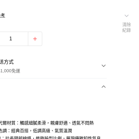
參考
清除
紀錄
送方式
1,000免運
次付款
期付款
0 利率 每期
NT$330
21家銀行
代爾材質：觸感細膩柔滑，親膚舒適、透氣不悶熱
0 利率 每期
NT$165
21家銀行
庫商業銀行
第一商業銀行
色調：經典百搭，低調高級、氣質溫潤
業銀行
彰化商業銀行
裁：拉長頸部線條，修飾臉型比例，展現優雅知性氣息
庫商業銀行
第一商業銀行