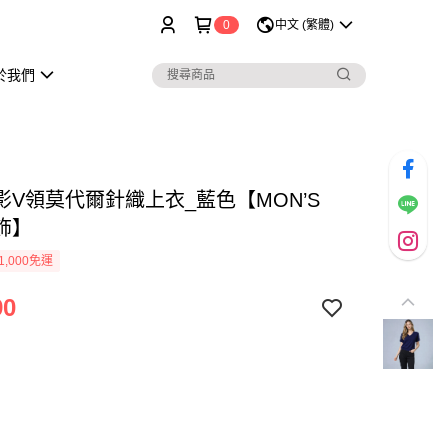
0
中文 (繁體)
於我們
影V領莫代爾針織上衣_藍色【MON’S
飾】
1,000免運
90