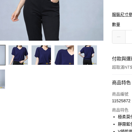
服裝尺寸
數量
付款與運
超取滿NT$
付款方式
商品特色
信用卡一
商品編號
11525872
信用卡分
商品特色
3 期 
極柔莫
6 期 
合作金
靜霧藍
華南商
V領剪
合作金