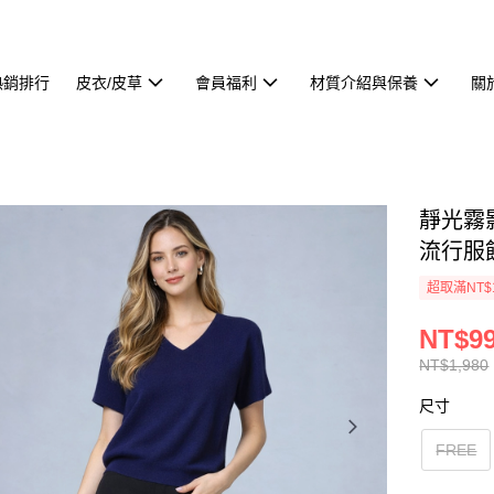
熱銷排行
皮衣/皮草
會員福利
材質介紹與保養
關
靜光霧
流行服
超取滿NT$
NT$9
NT$1,980
尺寸
FREE