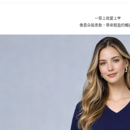
每筆NT$8
２．訂單
３．收到繳
／ATM／
付款後全
※ 請注意
一穿上就愛上💙
每筆NT$8
絡購買商品
像雲朵般柔軟，帶來輕盈的觸感
先享後付
7-11取貨
※ 交易是
是否繳費成
每筆NT$8
付客戶支
付款後7-1
【注意事
每筆NT$8
１．透過由
交易，需
宅配
求債權轉
２．關於
每筆NT$1
https://aft
３．未成
貨到付款
「AFTE
每筆NT$8
任。
４．使用「
即時審查
結果請求
５．嚴禁
形，恩沛
動。