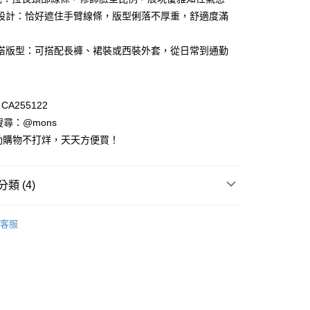
付款
業儲蓄銀行
台北富邦商業銀行
業銀行
彰化商業銀行
設計：恰好遮住手臂線條，版型俐落不厚重，舒適度滿
華商業銀行
兆豐國際商業銀行
業儲蓄銀行
台北富邦商業銀行
小企業銀行
台中商業銀行
華商業銀行
兆豐國際商業銀行
搭版型：可搭配長褲、裙裝或西裝外套，從日常到通勤
台灣）商業銀行
華泰商業銀行
小企業銀行
台中商業銀行
業銀行
遠東國際商業銀行
台灣）商業銀行
華泰商業銀行
業銀行
永豐商業銀行
業銀行
遠東國際商業銀行
業銀行
星展（台灣）商業銀行
業銀行
永豐商業銀行
A255122
際商業銀行
中國信託商業銀行
業銀行
星展（台灣）商業銀行
請搜尋：@mons
天信用卡公司
際商業銀行
中國信託商業銀行
動購物不打烊，天天方便買！
天信用卡公司
享後付
類 (4)
FTEE先享後付」】
先享後付是「在收到商品之後才付款」的支付方式。 讓您購物簡單
列
心！
五分袖│七分袖
客服
：不需註冊會員、不需綁卡、不需儲值。
裝全系列
：只要手機號碼，簡訊認證，即可結帳。
：先確認商品／服務後，再付款。
EE先享後付」結帳流程】
主題｜多變風格
針織系列｜優雅穿著
方式選擇「AFTEE先享後付」後，將跳轉至「AFTEE先享後
付款
頁面，進行簡訊認證並確認金額後，即可完成結帳。