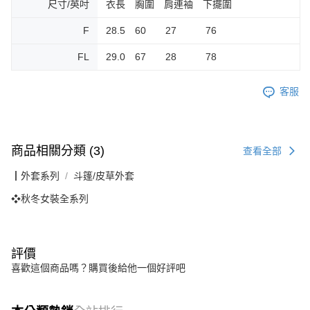
尺寸/英吋
衣長 胸圍 肩連袖 下擺圍
F
28.5 60 27 76
FL
29.0 67 28 78
客服
商品相關分類 (3)
查看全部
┃外套系列
斗篷/皮草外套
❖秋冬女裝全系列
評價
喜歡這個商品嗎？購買後給他一個好評吧