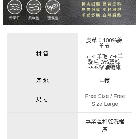
皮革：100%綿
羊皮
材 質
55%羊毛 7%羊
駝毛 3%蠶絲
35%聚酯纖維
產 地
中國
Free Size
/
Free
尺 寸
Size Large
專業溫和乾洗程
序