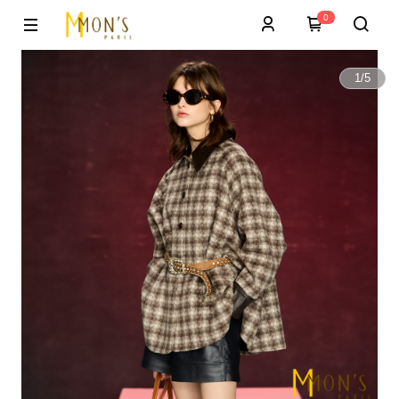
0
1
/
5