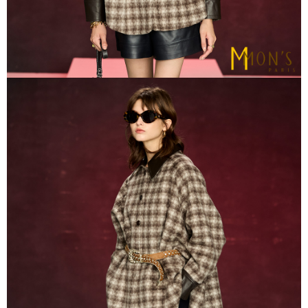
https://aftee.tw/terms/#terms3
貨到付款
３．未成年的使用者請事先徵得法定代理人或監護人之同意方可使用
每筆NT$80
「AFTEE先享後付」，若未經同意申辦者引起之損失，本公司不負相關責
任。
４．使用「AFTEE先享後付」時，將依據個別帳號之用戶狀況，依本公司即
時審查核予不同之上限額度；若仍有額度不足之情形，本公司將視審查結果
請求用戶進行身份認證。
５．嚴禁一人註冊多個帳號或使用他人資訊註冊。若發現惡意使用之情形，
恩沛科技股份有限公司將有權停止該用戶之使用額度並採取法律行動。