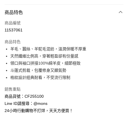
付款方式
商品特色
信用卡一次付款
商品編號
信用卡分期付款
11537061
3 期 0 利率 每期
NT$3,300
21家銀行
商品特色
6 期 0 利率 每期
NT$1,650
21家銀行
合作金庫商業銀行
第一商業銀行
羊毛、蠶絲、羊駝毛混紡，溫潤保暖不厚重
華南商業銀行
彰化商業銀行
合作金庫商業銀行
第一商業銀行
超商取貨付款
天然纖維比例高，穿著輕盈卻有份量感
上海商業儲蓄銀行
台北富邦商業銀行
華南商業銀行
彰化商業銀行
國泰世華商業銀行
兆豐國際商業銀行
領口與袖口拼接100%綿羊皮，細節極致
LINE Pay
上海商業儲蓄銀行
台北富邦商業銀行
臺灣中小企業銀行
台中商業銀行
斗篷式剪裁，包覆修身又顯氣勢
國泰世華商業銀行
兆豐國際商業銀行
匯豐（台灣）商業銀行
華泰商業銀行
Apple Pay
臺灣中小企業銀行
台中商業銀行
格紋設計經典耐看，不受流行限制
聯邦商業銀行
遠東國際商業銀行
匯豐（台灣）商業銀行
華泰商業銀行
街口支付
元大商業銀行
永豐商業銀行
銷售重點
聯邦商業銀行
遠東國際商業銀行
玉山商業銀行
星展（台灣）商業銀行
元大商業銀行
永豐商業銀行
商品貨號：CF255100
悠遊付
台新國際商業銀行
中國信託商業銀行
玉山商業銀行
星展（台灣）商業銀行
Line ID請搜尋：@mons
台灣樂天信用卡公司
台新國際商業銀行
中國信託商業銀行
全盈+PAY
24小時行動購物不打烊，天天方便買！
台灣樂天信用卡公司
AFTEE先享後付
相關說明