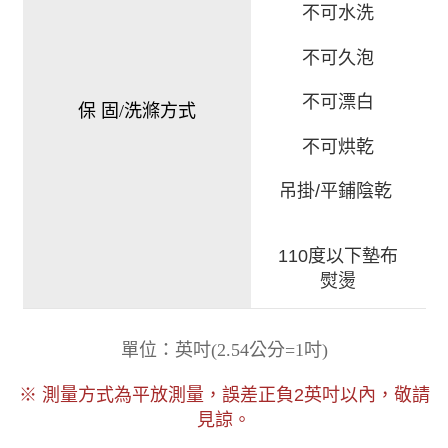
不可水洗
不可久泡
不可漂白
保 固/洗滌方式
不可烘乾
吊掛/平鋪陰乾
110度以下墊布
熨燙
)
單位：英吋
(
2.54公分=1吋
以內，敬請
※ 測量方式為平放測量，誤差正負2
英吋
見諒。