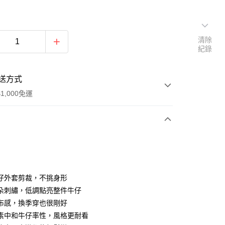
清除
紀錄
送方式
1,000免運
次付款
期付款
0 利率 每期
NT$526
21家銀行
仔外套剪裁，不挑身形
0 利率 每期
NT$263
21家銀行
庫商業銀行
第一商業銀行
朵刺繡，低調點亮整件牛仔
業銀行
彰化商業銀行
布感，換季穿也很剛好
庫商業銀行
第一商業銀行
付款
業儲蓄銀行
台北富邦商業銀行
業銀行
彰化商業銀行
素中和牛仔率性，風格更耐看
華商業銀行
兆豐國際商業銀行
業儲蓄銀行
台北富邦商業銀行