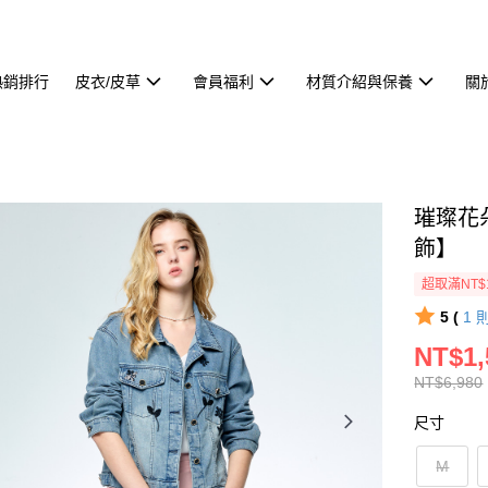
熱銷排行
皮衣/皮草
會員福利
材質介紹與保養
關
璀璨花
飾】
超取滿NT$
5 (
1
NT$1,
NT$6,980
尺寸
M