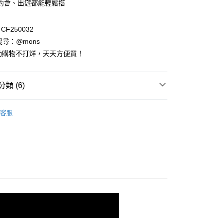
約會、出遊都能輕鬆搭
小企業銀行
台中商業銀行
華商業銀行
兆豐國際商業銀行
台灣）商業銀行
華泰商業銀行
小企業銀行
台中商業銀行
業銀行
遠東國際商業銀行
F250032
台灣）商業銀行
華泰商業銀行
業銀行
永豐商業銀行
業銀行
遠東國際商業銀行
請搜尋：@mons
業銀行
星展（台灣）商業銀行
業銀行
永豐商業銀行
動購物不打烊，天天方便買！
際商業銀行
中國信託商業銀行
業銀行
星展（台灣）商業銀行
天信用卡公司
際商業銀行
中國信託商業銀行
天信用卡公司
類 (6)
享後付
列
休閒外套
FTEE先享後付」】
客服
先享後付是「在收到商品之後才付款」的支付方式。 讓您購物簡單
裝全系列
心！
裝全系列
：不需註冊會員、不需綁卡、不需儲值。
：只要手機號碼，簡訊認證，即可結帳。
：先確認商品／服務後，再付款。
主題｜多變風格
丹寧牛仔｜永不敗的時尚經典
EE先享後付」結帳流程】
方式選擇「AFTEE先享後付」後，將跳轉至「AFTEE先享後
物季｜任選2件88折
付款
頁面，進行簡訊認證並確認金額後，即可完成結帳。
0，滿NT$1,000(含以上)免運費
成立數日內，您將收到繳費通知簡訊。
費通知簡訊後14天內，點擊此簡訊中的連結，可透過四大超商
網路銀行／等多元方式進行付款，方視為交易完成。
家取貨