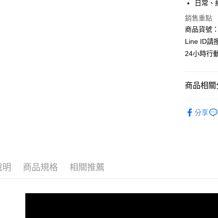
日常、
臺灣中
國泰世
匯豐（
Apple Pay
銷售重點
臺灣中
聯邦商
商品貨號：C
匯豐（
街口支付
元大商
聯邦商
Line ID
玉山商
元大商
悠遊付
24小時行
台新國
玉山商
台灣樂
台新國
全盈+PAY
台灣樂
商品相關分
AFTEE先
相關說明
┃外套系
【關於「A
分享
ATM付款
AFTEE
❖秋冬女
便利好安
貨到付款
❖春夏女
１．簡單
２．便利
全站商品
３．安心
說明
商品規格
相關推薦
運送方式
時尚穿搭
【「AFT
１．於結帳
🔥夏日購
全家取貨
付」結帳
每筆NT$8
２．訂單
３．收到繳
／ATM／
付款後全