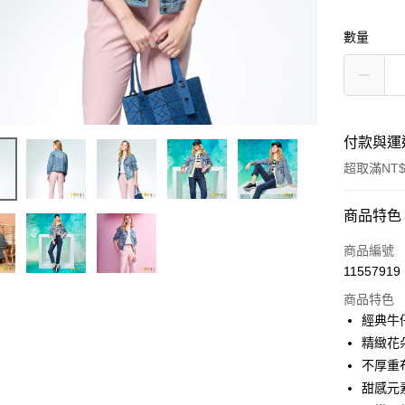
數量
付款與運
超取滿NT$
付款方式
商品特色
信用卡一
商品編號
11557919
信用卡分
商品特色
3 期 
經典牛
6 期 
合作金
精緻花
華南商
不厚重
合作金
超商取貨
上海商
華南商
甜感元
國泰世
LINE Pay
上海商