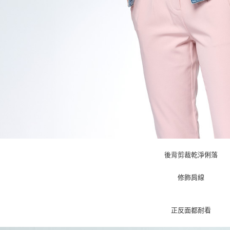
後背剪裁乾淨俐落
修飾肩線
正反面都耐看