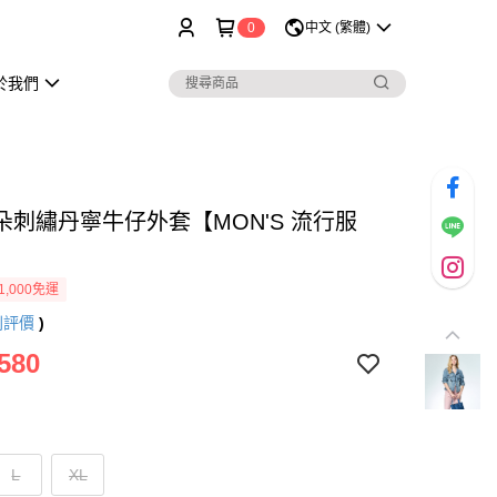
0
中文 (繁體)
於我們
朵刺繡丹寧牛仔外套【MON'S 流行服
1,000免運
則評價
)
580
L
XL