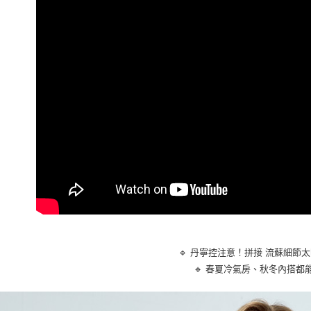
※ 請注意
每筆NT$8
絡購買商品
先享後付
7-11取貨
※ 交易是
是否繳費成
每筆NT$8
付客戶支
付款後7-1
【注意事
每筆NT$8
１．透過由
交易，需
宅配
求債權轉
２．關於
每筆NT$1
https://aft
３．未成
貨到付款
「AFTE
每筆NT$8
任。
４．使用「
即時審查
結果請求
５．嚴禁
🔹 丹寧控注意！拼接 流蘇細節
形，恩沛
🔹 春夏冷氣房、秋冬內搭都
動。