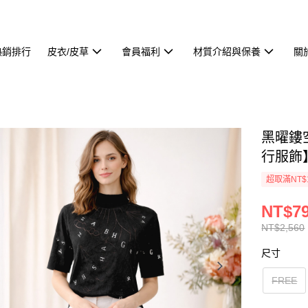
熱銷排行
皮衣/皮草
會員福利
材質介紹與保養
關
黑曜鏤
行服飾
超取滿NT$
NT$7
NT$2,560
尺寸
FREE