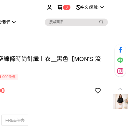
0
中文 (繁體)
於我們
空線條時尚針織上衣＿黑色【MON'S 流
】
1,000免運
90
FREE加大