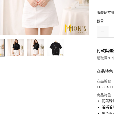
服裝尺寸
數量
付款與運
超取滿NT$
付款方式
商品特色
信用卡一
商品編號
11559499
信用卡分
商品特色
3 期 
花葉線
6 期 
合作金
若隱若
華南商
黑色不
合作金