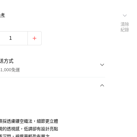
參考
清除
紀錄
送方式
1,000免運
次付款
期付款
0 利率 每期
NT$263
21家銀行
條採透膚鏤空織法，細節更立體
0 利率 每期
NT$131
21家銀行
庫商業銀行
第一商業銀行
現的透視感，低調卻有設計亮點
業銀行
彰化商業銀行
再沉悶，視覺更輕盈有層次
庫商業銀行
第一商業銀行