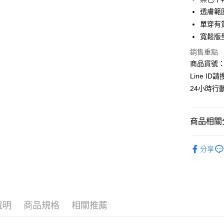
超商取貨
上海商
華南商
透膚範
國泰世
LINE Pay
上海商
單穿有
臺灣中
國泰世
寬鬆版
匯豐（
Apple Pay
臺灣中
聯邦商
銷售重點
匯豐（
街口支付
元大商
聯邦商
商品貨號：C
玉山商
元大商
悠遊付
Line ID
台新國
玉山商
24小時行
台灣樂
台新國
全盈+PAY
台灣樂
AFTEE先
商品相關分
相關說明
【關於「A
┃上衣系
ATM付款
AFTEE
分享
便利好安
❖秋冬女
貨到付款
１．簡單
２．便利
全站商品
３．安心
時尚穿搭
運送方式
【「AFT
說明
商品規格
相關推薦
１．於結帳
全家取貨
付」結帳