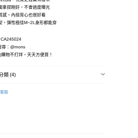
付款
業儲蓄銀行
台北富邦商業銀行
業銀行
彰化商業銀行
圍拿捏剛好，不會過度曝光
華商業銀行
兆豐國際商業銀行
業儲蓄銀行
台北富邦商業銀行
質感，內搭背心也很好看
小企業銀行
台中商業銀行
華商業銀行
兆豐國際商業銀行
型，彈性極佳M~2L身形都能穿
台灣）商業銀行
華泰商業銀行
小企業銀行
台中商業銀行
業銀行
遠東國際商業銀行
台灣）商業銀行
華泰商業銀行
業銀行
永豐商業銀行
業銀行
遠東國際商業銀行
A245024
業銀行
星展（台灣）商業銀行
業銀行
永豐商業銀行
請搜尋：@mons
際商業銀行
中國信託商業銀行
業銀行
星展（台灣）商業銀行
動購物不打烊，天天方便買！
天信用卡公司
際商業銀行
中國信託商業銀行
天信用卡公司
享後付
類 (4)
FTEE先享後付」】
列
五分袖│七分袖
先享後付是「在收到商品之後才付款」的支付方式。 讓您購物簡單
客服
心！
裝全系列
：不需註冊會員、不需綁卡、不需儲值。
：只要手機號碼，簡訊認證，即可結帳。
：先確認商品／服務後，再付款。
主題｜多變風格
針織系列｜優雅穿著
EE先享後付」結帳流程】
方式選擇「AFTEE先享後付」後，將跳轉至「AFTEE先享後
付款
頁面，進行簡訊認證並確認金額後，即可完成結帳。