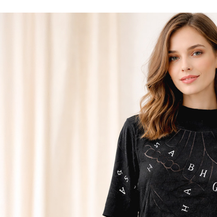
每筆NT$8
２．訂單
３．收到繳
／ATM／
付款後全
※ 請注意
每筆NT$8
絡購買商品
先享後付
7-11取貨
※ 交易是
是否繳費成
每筆NT$8
付客戶支
付款後7-1
【注意事
每筆NT$8
１．透過由
交易，需
宅配
求債權轉
２．關於
每筆NT$1
https://aft
３．未成
貨到付款
「AFTE
每筆NT$8
任。
４．使用「
即時審查
結果請求
５．嚴禁
形，恩沛
動。