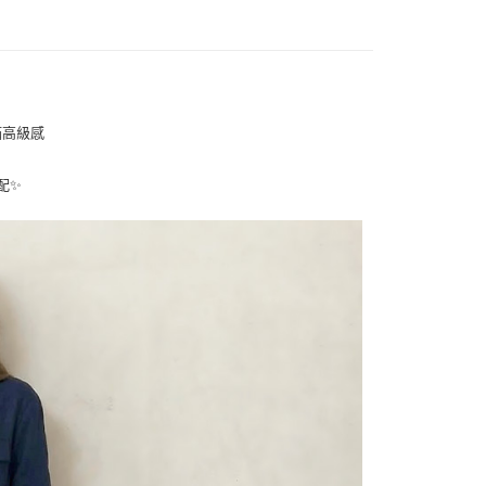
EE先享後付」結帳流程】
方式選擇「AFTEE先享後付」後，將跳轉至「AFTEE先享後
付款
頁面，進行簡訊認證並確認金額後，即可完成結帳。
0，滿NT$1,000(含以上)免運費
成立數日內，您將收到繳費通知簡訊。
費通知簡訊後14天內，點擊此簡訊中的連結，可透過四大超商
網路銀行／等多元方式進行付款，方視為交易完成。
家取貨
：結帳手續完成當下不需立刻繳費，但若您需要取消訂單，請聯
滿高級感
0，滿NT$1,000(含以上)免運費
的店家。未經商家同意取消之訂單仍視為有效，需透過AFTEE
繳納相關費用。
付款
配✨
否成功請以「AFTEE先享後付 」之結帳頁面顯示為準，若有關於
功／繳費後需取消欲退款等相關疑問，請聯繫「AFTEE先享後
0，滿NT$1,000(含以上)免運費
援中心」
https://netprotections.freshdesk.com/support/home
1取貨
項】
0，滿NT$1,000(含以上)免運費
恩沛科技股份有限公司提供之「AFTEE先享後付」服務完成之
依本服務之必要範圍內提供個人資料，並將交易相關給付款項請
讓予恩沛科技股份有限公司。
個人資料處理事宜，請瀏覽以下網址：
00，滿NT$1,000(含以上)免運費
ee.tw/terms/#terms3
年的使用者請事先徵得法定代理人或監護人之同意方可使用
E先享後付」，若未經同意申辦者引起之損失，本公司不負相關責
0
AFTEE先享後付」時，將依據個別帳號之用戶狀況，依本公司
核予不同之上限額度；若仍有額度不足之情形，本公司將視審查
用戶進行身份認證。