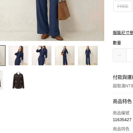
FREE
服裝尺寸
數量
付款與運
超取滿NT$
付款方式
商品特色
信用卡一
商品編號
11635427
信用卡分
商品特色
3 期 