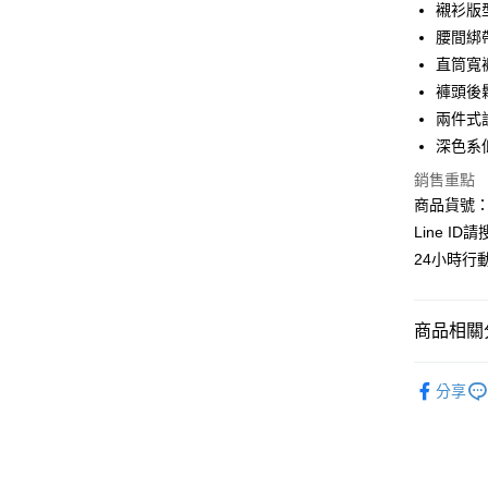
襯衫版
6 期 
合作金
腰間綁
華南商
直筒寬
合作金
超商取貨
上海商
華南商
褲頭後
國泰世
LINE Pay
上海商
兩件式
臺灣中
國泰世
深色系
匯豐（
Apple Pay
臺灣中
聯邦商
銷售重點
匯豐（
街口支付
元大商
聯邦商
商品貨號：C
玉山商
元大商
悠遊付
Line ID
台新國
玉山商
24小時行
台灣樂
台新國
全盈+PAY
台灣樂
AFTEE先
商品相關分
相關說明
【關於「A
┃洋裝 / 
ATM付款
AFTEE
分享
便利好安
❖春夏女
貨到付款
１．簡單
２．便利
全站商品
３．安心
🔥夏日購
運送方式