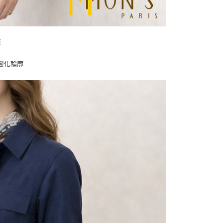
緊
變化輪廓