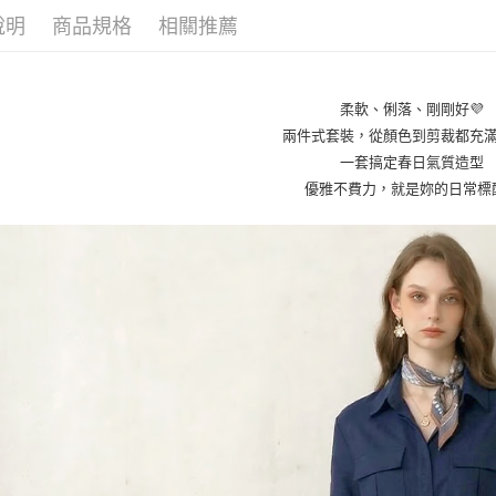
【「AFT
說明
商品規格
相關推薦
１．於結帳
全家取貨
付」結帳
每筆NT$8
２．訂單
３．收到繳
柔軟、俐落、剛剛好💜
／ATM／
付款後全
※ 請注意
兩件式套裝，從顏色到剪裁都充
每筆NT$8
絡購買商品
一套搞定春日氣質造型
先享後付
7-11取貨
優雅不費力，就是妳的日常標
※ 交易是
是否繳費成
每筆NT$8
付客戶支
付款後7-1
【注意事
每筆NT$8
１．透過由
交易，需
宅配
求債權轉
２．關於
每筆NT$1
https://aft
３．未成
貨到付款
「AFTE
每筆NT$8
任。
４．使用「
即時審查
結果請求