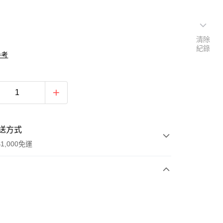
清除
紀錄
參考
送方式
1,000免運
次付款
期付款
0 利率 每期
NT$560
21家銀行