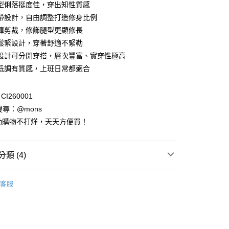
型俐落挺度佳，穿出知性質感
0 利率 每期
NT$280
21家銀行
庫商業銀行
第一商業銀行
帶設計，自由調整打造修身比例
業銀行
彰化商業銀行
褲剪裁，修飾腿型更顯修長
庫商業銀行
第一商業銀行
付款
業儲蓄銀行
台北富邦商業銀行
業銀行
彰化商業銀行
鬆緊設計，穿著舒適不緊勒
華商業銀行
兆豐國際商業銀行
業儲蓄銀行
台北富邦商業銀行
設計可分開穿搭，層次豐富、實穿性極高
小企業銀行
台中商業銀行
華商業銀行
兆豐國際商業銀行
低調有質感，上班日常都適合
台灣）商業銀行
華泰商業銀行
小企業銀行
台中商業銀行
業銀行
遠東國際商業銀行
台灣）商業銀行
華泰商業銀行
業銀行
永豐商業銀行
業銀行
遠東國際商業銀行
I260001
業銀行
星展（台灣）商業銀行
業銀行
永豐商業銀行
請搜尋：@mons
際商業銀行
中國信託商業銀行
業銀行
星展（台灣）商業銀行
動購物不打烊，天天方便買！
天信用卡公司
際商業銀行
中國信託商業銀行
天信用卡公司
享後付
類 (4)
FTEE先享後付」】
套裝
先享後付是「在收到商品之後才付款」的支付方式。 讓您購物簡單
客服
心！
裝全系列
：不需註冊會員、不需綁卡、不需儲值。
：只要手機號碼，簡訊認證，即可結帳。
：先確認商品／服務後，再付款。
物季｜任選2件88折