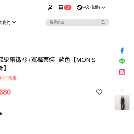
0
中文 (繁體)
於我們
感綁帶襯衫+寬褲套裝_藍色【MON'S
飾】
1,000免運
680
色