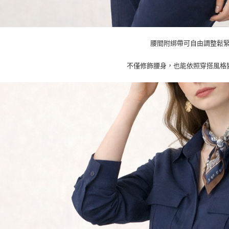
腰間附綁帶可自由調整鬆
不僅修飾腰身，也能依照穿搭風格