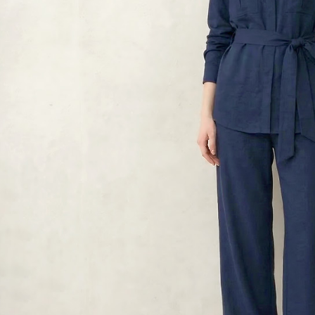
５．嚴禁
形，恩沛
動。