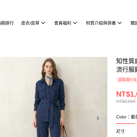
熱銷排行
皮衣/皮草
會員福利
材質介紹與保養
關
知性質
流行服
超取滿NT$
NT$1,
NT$3,560
Color：藍
尺寸