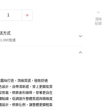
清除
紀錄
送方式
1,000免運
次付款
期付款
0 利率 每期
NT$1,466
21家銀行
%純蠶絲打造，頂級質感，極致舒適
0 利率 每期
NT$733
21家銀行
庫商業銀行
第一商業銀行
色設計，自帶清新感，穿上更顯氣質
業銀行
彰化商業銀行
型剪裁，修飾身形線條，穿著更自在
庫商業銀行
第一商業銀行
付款
業儲蓄銀行
台北富邦商業銀行
業銀行
彰化商業銀行
繡點綴，低調提升整體質感與精緻度
華商業銀行
兆豐國際商業銀行
業儲蓄銀行
台北富邦商業銀行
擺設計，修飾比例，讓整體更顯輕盈
小企業銀行
台中商業銀行
華商業銀行
兆豐國際商業銀行