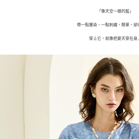
每筆NT$8
絡購買商品
先享後付
「像天空一樣的藍」
7-11取貨
※ 交易是
是否繳費成
每筆NT$8
帶一點暈染、一點刺繡，簡單，卻
付客戶支
付款後7-1
【注意事
穿上它，就像把夏天穿在身
每筆NT$8
１．透過由
交易，需
宅配
求債權轉
２．關於
每筆NT$1
https://aft
３．未成
貨到付款
「AFTE
每筆NT$8
任。
４．使用「
即時審查
結果請求
５．嚴禁
形，恩沛
動。