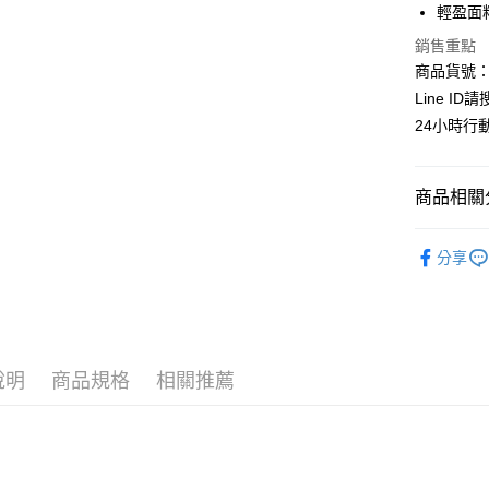
輕盈面
匯豐（
Apple Pay
臺灣中
聯邦商
銷售重點
匯豐（
街口支付
元大商
聯邦商
商品貨號：C
玉山商
元大商
悠遊付
Line ID
台新國
玉山商
24小時行
台灣樂
台新國
全盈+PAY
台灣樂
AFTEE先
商品相關分
相關說明
【關於「A
┃上衣系
ATM付款
AFTEE
分享
便利好安
❖春夏女
貨到付款
１．簡單
２．便利
全站商品
３．安心
｜雲朵女孩專
運送方式
【「AFT
說明
商品規格
相關推薦
┃上衣系
１．於結帳
全家取貨
付」結帳
🔥夏日購
每筆NT$8
２．訂單
３．收到繳
嚴選天然
／ATM／
付款後全
※ 請注意