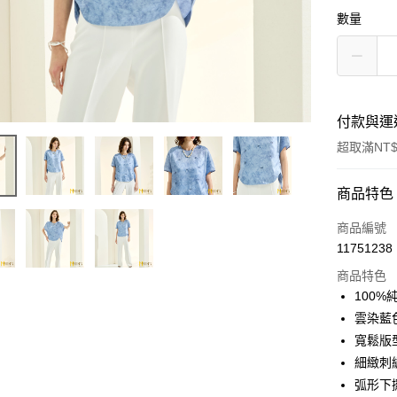
數量
付款與運
超取滿NT$
付款方式
商品特色
信用卡一
商品編號
11751238
信用卡分
商品特色
3 期 
100
6 期 
合作金
雲染藍
華南商
寬鬆版
合作金
超商取貨
上海商
華南商
細緻刺
國泰世
LINE Pay
上海商
弧形下
臺灣中
國泰世