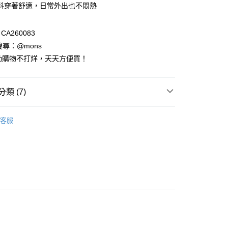
料穿著舒適，日常外出也不悶熱
台灣）商業銀行
華泰商業銀行
小企業銀行
台中商業銀行
業銀行
遠東國際商業銀行
台灣）商業銀行
華泰商業銀行
業銀行
永豐商業銀行
業銀行
遠東國際商業銀行
A260083
業銀行
星展（台灣）商業銀行
業銀行
永豐商業銀行
請搜尋：@mons
際商業銀行
中國信託商業銀行
業銀行
星展（台灣）商業銀行
動購物不打烊，天天方便買！
天信用卡公司
際商業銀行
中國信託商業銀行
天信用卡公司
享後付
類 (7)
FTEE先享後付」】
列
短袖上衣
先享後付是「在收到商品之後才付款」的支付方式。 讓您購物簡單
客服
心！
裝全系列
：不需註冊會員、不需綁卡、不需儲值。
：只要手機號碼，簡訊認證，即可結帳。
：先確認商品／服務後，再付款。
區 XL~3L
雲朵女孩XL~3L▶️春夏全系列
EE先享後付」結帳流程】
列
View All🔸春夏
方式選擇「AFTEE先享後付」後，將跳轉至「AFTEE先享後
付款
頁面，進行簡訊認證並確認金額後，即可完成結帳。
物季｜任選2件88折
0，滿NT$1,000(含以上)免運費
成立數日內，您將收到繳費通知簡訊。
費通知簡訊後14天內，點擊此簡訊中的連結，可透過四大超商
材質｜親膚首選
蠶絲系列｜夏日高級涼感首選
網路銀行／等多元方式進行付款，方視為交易完成。
家取貨
：結帳手續完成當下不需立刻繳費，但若您需要取消訂單，請聯