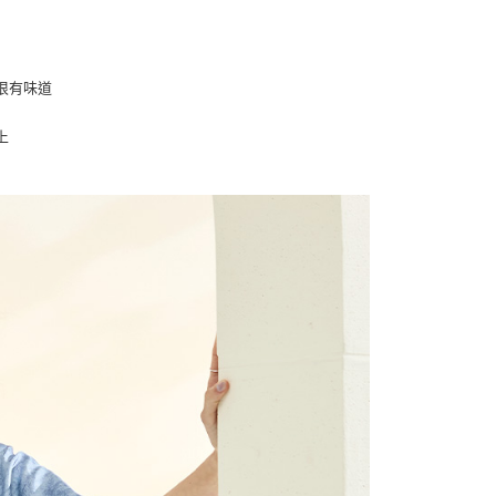
0，滿NT$1,000(含以上)免運費
的店家。未經商家同意取消之訂單仍視為有效，需透過AFTEE
繳納相關費用。
付款
否成功請以「AFTEE先享後付 」之結帳頁面顯示為準，若有關於
功／繳費後需取消欲退款等相關疑問，請聯繫「AFTEE先享後
0，滿NT$1,000(含以上)免運費
很有味道
援中心」
https://netprotections.freshdesk.com/support/home
1取貨
項】
上
0，滿NT$1,000(含以上)免運費
恩沛科技股份有限公司提供之「AFTEE先享後付」服務完成之
依本服務之必要範圍內提供個人資料，並將交易相關給付款項請
讓予恩沛科技股份有限公司。
個人資料處理事宜，請瀏覽以下網址：
00，滿NT$1,000(含以上)免運費
ee.tw/terms/#terms3
年的使用者請事先徵得法定代理人或監護人之同意方可使用
E先享後付」，若未經同意申辦者引起之損失，本公司不負相關責
0
AFTEE先享後付」時，將依據個別帳號之用戶狀況，依本公司
核予不同之上限額度；若仍有額度不足之情形，本公司將視審查
用戶進行身份認證。
一人註冊多個帳號或使用他人資訊註冊。若發現惡意使用之情
科技股份有限公司將有權停止該用戶之使用額度並採取法律行