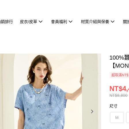
熱銷排行
皮衣/皮草
會員福利
材質介紹與保養
關
100
【MON
超取滿NT$
NT$4,
NT$8,800
尺寸
M