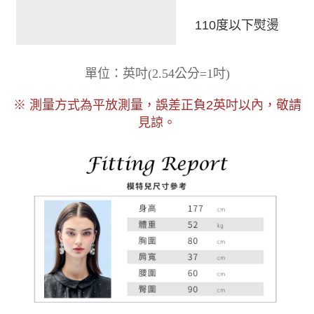
110度以下熨燙
)
單位：英吋
(
2.54公分=1吋
以內，敬請
※ 測量方式為平放測量，誤差正負2
英吋
見諒。