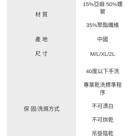
15%亞麻 50%嫘
縈
材 質
35%聚酯纖維
產 地
中國
尺 寸
M/L/XL/2L
40度以下手洗
專業乾洗標準程
序
不可漂白
保 固/洗滌方式
不可烘乾
吊掛陰乾