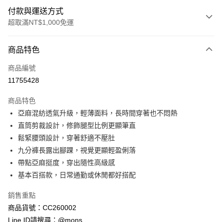
付款與運送方式
超取滿NT$1,000免運
付款方式
商品特色
信用卡一次付款
商品編號
信用卡分期付款
11755428
3 期 0 利率 每期
NT$560
21家銀行
商品特色
6 期 0 利率 每期
NT$280
21家銀行
合作金庫商業銀行
第一商業銀行
亞麻混紡透氣升級，輕薄面料，長時間穿著也不悶熱
華南商業銀行
彰化商業銀行
合作金庫商業銀行
第一商業銀行
超商取貨付款
直筒剪裁設計，修飾腿型比例更顯筆直
上海商業儲蓄銀行
台北富邦商業銀行
華南商業銀行
彰化商業銀行
國泰世華商業銀行
兆豐國際商業銀行
鬆緊腰頭設計，穿著舒適不壓肚
LINE Pay
上海商業儲蓄銀行
台北富邦商業銀行
臺灣中小企業銀行
台中商業銀行
九分褲長露出腳踝，視覺更顯輕盈俐落
國泰世華商業銀行
兆豐國際商業銀行
匯豐（台灣）商業銀行
華泰商業銀行
Apple Pay
臺灣中小企業銀行
台中商業銀行
帶點亞麻挺度，穿出隨性高級感
聯邦商業銀行
遠東國際商業銀行
匯豐（台灣）商業銀行
華泰商業銀行
基本百搭款，日常通勤或休閒都好搭配
街口支付
元大商業銀行
永豐商業銀行
聯邦商業銀行
遠東國際商業銀行
玉山商業銀行
星展（台灣）商業銀行
元大商業銀行
永豐商業銀行
銷售重點
悠遊付
台新國際商業銀行
中國信託商業銀行
玉山商業銀行
星展（台灣）商業銀行
商品貨號：CC260002
台灣樂天信用卡公司
台新國際商業銀行
中國信託商業銀行
全盈+PAY
Line ID請搜尋：@mons