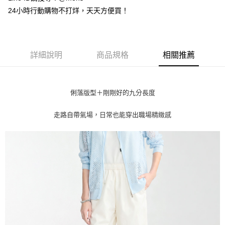
台灣樂天信用卡公司
24小時行動購物不打烊，天天方便買！
AFTEE先享後付
相關說明
【關於「AFTEE先享後付」】
ATM付款
AFTEE先享後付是「在收到商品之後才付款」的支付方式。 讓您購物簡單
便利好安心！
詳細說明
商品規格
相關推薦
貨到付款
１．簡單：不需註冊會員、不需綁卡、不需儲值。
２．便利：只要手機號碼，簡訊認證，即可結帳。
３．安心：先確認商品／服務後，再付款。
運送方式
俐落版型＋剛剛好的九分長度
【「AFTEE先享後付」結帳流程】
全家取貨付款
１．於結帳方式選擇「AFTEE先享後付」後，將跳轉至「AFTEE先享後付」
走路自帶氣場，日常也能穿出職場精緻感
每筆NT$80，滿NT$1,000(含以上)免運費
結帳頁面，進行簡訊認證並確認金額後，即可完成結帳。
２．訂單成立數日內，您將收到繳費通知簡訊。
付款後全家取貨
３．收到繳費通知簡訊後14天內，點擊此簡訊中的連結，可透過四大超商／
ATM／網路銀行／等多元方式進行付款，方視為交易完成。
每筆NT$80，滿NT$1,000(含以上)免運費
※ 請注意：結帳手續完成當下不需立刻繳費，但若您需要取消訂單，請聯絡
購買商品的店家。未經商家同意取消之訂單仍視為有效，需透過AFTEE先享
7-11取貨付款
後付繳納相關費用。
每筆NT$80，滿NT$1,000(含以上)免運費
※ 交易是否成功請以「AFTEE先享後付 」之結帳頁面顯示為準，若有關於
是否繳費成功／繳費後需取消欲退款等相關疑問，請聯繫「AFTEE先享後付
客戶支援中心」
https://netprotections.freshdesk.com/support/home
付款後7-11取貨
每筆NT$80，滿NT$1,000(含以上)免運費
【注意事項】
１．透過由恩沛科技股份有限公司提供之「AFTEE先享後付」服務完成之交