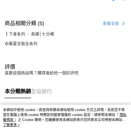
商品相關分類 (5)
查看全部
┃下身系列
長褲│七分褲
❖春夏女裝全系列
評價
喜歡這個商品嗎？購買後給他一個好評吧
本分類熱銷
全站排行
本網站中使用 cookie，欲查詢有關本網站使用 cookie 方式之詳情，及若您不希
熱門標籤
望在電腦上使用 cookie 時應如何變更電腦的 cookie 設定，請參閱本網站「
隱私
權條款
」之 Cookie 聲明。您繼續使用本網站即表示您同意本公司得按本網站使
用條款之 Cookie 聲明使用 cookie。
了解更多 >