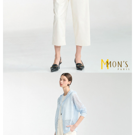
宅配
易，需依本服務之必要範圍內提供個人資料，並將交易相關給付款項請求債
權轉讓予恩沛科技股份有限公司。
每筆NT$100，滿NT$1,000(含以上)免運費
２．關於個人資料處理事宜，請瀏覽以下網址：
https://aftee.tw/terms/#terms3
貨到付款
３．未成年的使用者請事先徵得法定代理人或監護人之同意方可使用
每筆NT$80
「AFTEE先享後付」，若未經同意申辦者引起之損失，本公司不負相關責
任。
４．使用「AFTEE先享後付」時，將依據個別帳號之用戶狀況，依本公司即
時審查核予不同之上限額度；若仍有額度不足之情形，本公司將視審查結果
請求用戶進行身份認證。
５．嚴禁一人註冊多個帳號或使用他人資訊註冊。若發現惡意使用之情形，
恩沛科技股份有限公司將有權停止該用戶之使用額度並採取法律行動。