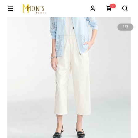
0
1
/
3