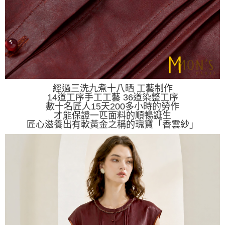
經過三洗九煮十八晒 工藝制作
14道工序手工工藝 36道染整工序
數十名匠人15天200多小時的勞作
才能保證一匹面料的順暢誕生
匠心滋養出有軟黃金之稱的瑰寶「香雲紗」