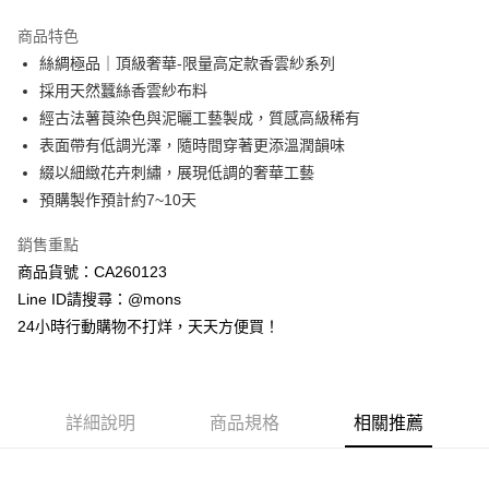
3 期 0 利率 每期
NT$1,266
21家銀行
商品特色
6 期 0 利率 每期
NT$633
21家銀行
合作金庫商業銀行
第一商業銀行
絲綢極品｜頂級奢華-限量高定款香雲紗系列
華南商業銀行
彰化商業銀行
合作金庫商業銀行
第一商業銀行
超商取貨付款
採用天然蠶絲香雲紗布料
上海商業儲蓄銀行
台北富邦商業銀行
華南商業銀行
彰化商業銀行
國泰世華商業銀行
兆豐國際商業銀行
經古法薯莨染色與泥曬工藝製成，質感高級稀有
LINE Pay
上海商業儲蓄銀行
台北富邦商業銀行
臺灣中小企業銀行
台中商業銀行
表面帶有低調光澤，隨時間穿著更添溫潤韻味
國泰世華商業銀行
兆豐國際商業銀行
匯豐（台灣）商業銀行
華泰商業銀行
Apple Pay
臺灣中小企業銀行
台中商業銀行
綴以細緻花卉刺繡，展現低調的奢華工藝
聯邦商業銀行
遠東國際商業銀行
匯豐（台灣）商業銀行
華泰商業銀行
預購製作預計約7~10天
街口支付
元大商業銀行
永豐商業銀行
聯邦商業銀行
遠東國際商業銀行
玉山商業銀行
星展（台灣）商業銀行
元大商業銀行
永豐商業銀行
銷售重點
悠遊付
台新國際商業銀行
中國信託商業銀行
玉山商業銀行
星展（台灣）商業銀行
商品貨號：CA260123
台灣樂天信用卡公司
台新國際商業銀行
中國信託商業銀行
全盈+PAY
Line ID請搜尋：@mons
台灣樂天信用卡公司
24小時行動購物不打烊，天天方便買！
AFTEE先享後付
相關說明
【關於「AFTEE先享後付」】
ATM付款
AFTEE先享後付是「在收到商品之後才付款」的支付方式。 讓您購物簡單
便利好安心！
詳細說明
商品規格
相關推薦
貨到付款
１．簡單：不需註冊會員、不需綁卡、不需儲值。
２．便利：只要手機號碼，簡訊認證，即可結帳。
３．安心：先確認商品／服務後，再付款。