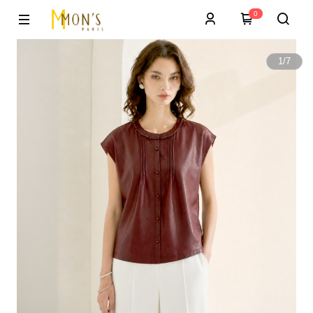
0
1
/
7