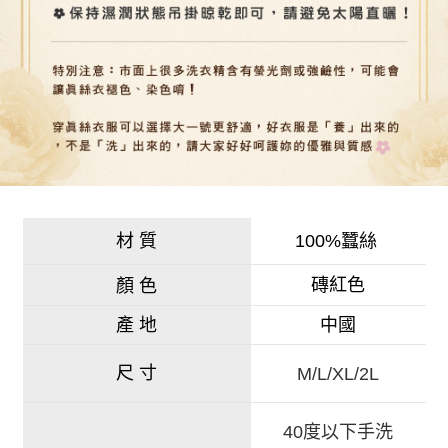
材 質
100%蠶絲
磚紅色
顏 色
產 地
中國
尺 寸
M/L/XL/2L
40度以下手洗