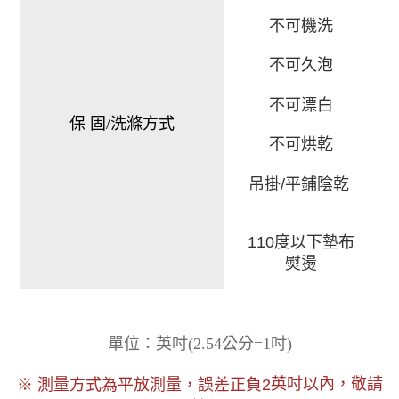
不可機洗
不可久泡
不可漂白
保 固/洗滌方式
不可烘乾
吊掛/平鋪陰乾
110度以下墊布
熨燙
)
單位：英吋
(
2.54公分=1吋
以內，敬請
※ 測量方式為平放測量，誤差正負2
英吋