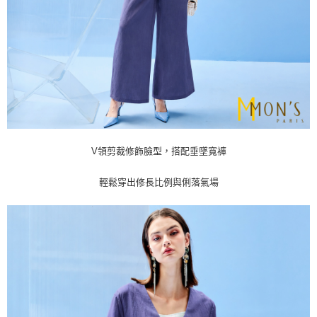
https://aftee.tw/terms/#terms3
貨到付款
３．未成年的使用者請事先徵得法定代理人或監護人之同意方可使用
每筆NT$80
「AFTEE先享後付」，若未經同意申辦者引起之損失，本公司不負相關責
任。
４．使用「AFTEE先享後付」時，將依據個別帳號之用戶狀況，依本公司即
時審查核予不同之上限額度；若仍有額度不足之情形，本公司將視審查結果
請求用戶進行身份認證。
５．嚴禁一人註冊多個帳號或使用他人資訊註冊。若發現惡意使用之情形，
恩沛科技股份有限公司將有權停止該用戶之使用額度並採取法律行動。
V領剪裁修飾臉型，搭配垂墜寬褲
輕鬆穿出修長比例與俐落氣場