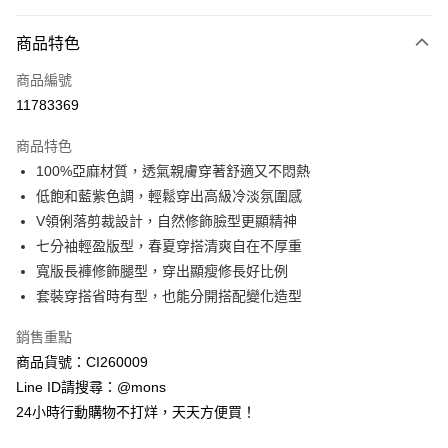
付款方式
商品特色
信用卡一次付款
商品編號
信用卡分期付款
11783369
3 期 0 利率 每期
NT$1,160
21家銀行
商品特色
6 期 0 利率 每期
NT$580
21家銀行
合作金庫商業銀行
第一商業銀行
100%亞麻材質，透氣親膚穿著舒適又不悶熱
華南商業銀行
彰化商業銀行
合作金庫商業銀行
第一商業銀行
超商取貨付款
低飽和藍紫色調，輕鬆穿出高級冷淡氛圍感
上海商業儲蓄銀行
台北富邦商業銀行
華南商業銀行
彰化商業銀行
國泰世華商業銀行
兆豐國際商業銀行
V領俐落剪裁設計，自然修飾臉型更顯精神
LINE Pay
上海商業儲蓄銀行
台北富邦商業銀行
臺灣中小企業銀行
台中商業銀行
七分袖輕盈版型，春夏穿搭清爽自在不厚重
國泰世華商業銀行
兆豐國際商業銀行
匯豐（台灣）商業銀行
華泰商業銀行
Apple Pay
臺灣中小企業銀行
台中商業銀行
寬版長褲修飾腿型，穿出顯瘦修長好比例
聯邦商業銀行
遠東國際商業銀行
匯豐（台灣）商業銀行
華泰商業銀行
套裝穿搭省時有型，也能分開搭配變化造型
街口支付
元大商業銀行
永豐商業銀行
聯邦商業銀行
遠東國際商業銀行
玉山商業銀行
星展（台灣）商業銀行
元大商業銀行
永豐商業銀行
銷售重點
悠遊付
台新國際商業銀行
中國信託商業銀行
玉山商業銀行
星展（台灣）商業銀行
商品貨號：CI260009
台灣樂天信用卡公司
台新國際商業銀行
中國信託商業銀行
全盈+PAY
Line ID請搜尋：@mons
台灣樂天信用卡公司
24小時行動購物不打烊，天天方便買！
AFTEE先享後付
相關說明