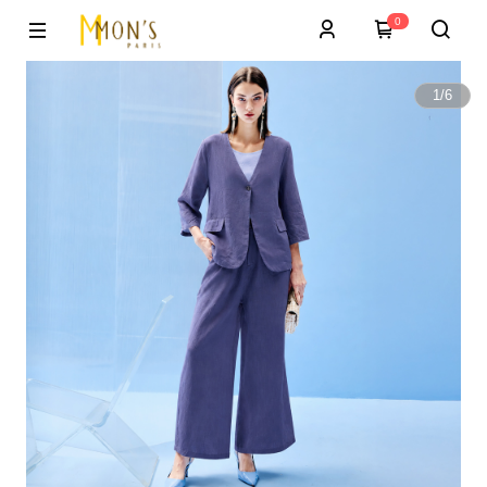
0
1
/
6