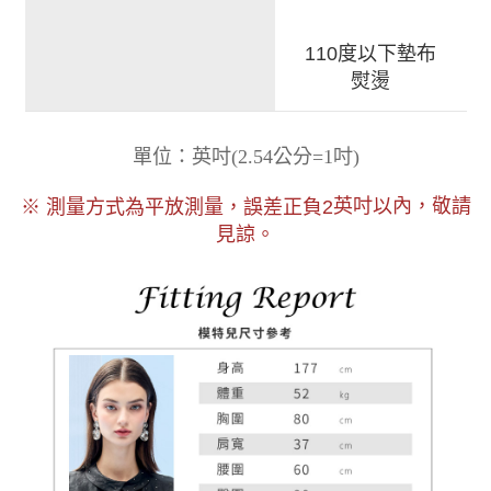
110度以下墊布
熨燙
)
單位：英吋
(
2.54公分=1吋
以內，敬請
※ 測量方式為平放測量，誤差正負2
英吋
見諒。