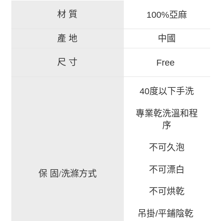
材 質
100%亞麻
產 地
中國
尺 寸
Free
40度以下手洗
專業乾洗溫和程
序
不可久泡
不可漂白
保 固/洗滌方式
不可烘乾
吊掛/平鋪陰乾