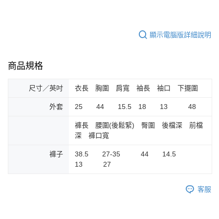
顯示電腦版詳細說明
商品規格
尺寸／英吋
衣長 胸圍 肩寬 袖長 袖口 下擺圍
外套
25 44 15.5 18 13 48
褲長 腰圍(後鬆緊) 臀圍 後檔深 前檔
深 褲口寬
褲子
38.5 27-35 44 14.5
13 27
客服