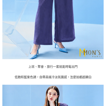
上班、聚會、旅行一套就能時髦出門
低飽和藍紫色調，自帶高級冷淡氛圍感，怎麼拍都超顯白