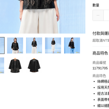
數量
付款與運
超取滿NT$
付款方式
商品特色
信用卡一
商品編號
11791705
信用卡分
商品特色
3 期 
絲綢極
6 期 
合作金
採用天
華南商
經古法
合作金
超商取貨
上海商
華南商
表面帶
國泰世
LINE Pay
上海商
綴以細
臺灣中
國泰世