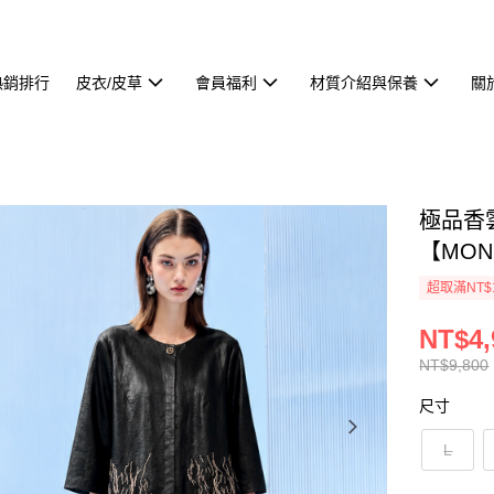
熱銷排行
皮衣/皮草
會員福利
材質介紹與保養
關
極品香
【MON
超取滿NT$
NT$4,
NT$9,800
尺寸
L