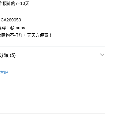
作預計約7~10天
台灣）商業銀行
華泰商業銀行
小企業銀行
台中商業銀行
業銀行
遠東國際商業銀行
台灣）商業銀行
華泰商業銀行
業銀行
永豐商業銀行
業銀行
遠東國際商業銀行
A260050
業銀行
星展（台灣）商業銀行
業銀行
永豐商業銀行
請搜尋：@mons
際商業銀行
中國信託商業銀行
業銀行
星展（台灣）商業銀行
動購物不打烊，天天方便買！
天信用卡公司
際商業銀行
中國信託商業銀行
天信用卡公司
享後付
類 (5)
FTEE先享後付」】
列
五分袖│七分袖
先享後付是「在收到商品之後才付款」的支付方式。 讓您購物簡單
客服
心！
裝全系列
：不需註冊會員、不需綁卡、不需儲值。
：只要手機號碼，簡訊認證，即可結帳。
：先確認商品／服務後，再付款。
｜100%蠶絲古法高訂工藝
EE先享後付」結帳流程】
列
View All🔸春夏
方式選擇「AFTEE先享後付」後，將跳轉至「AFTEE先享後
付款
頁面，進行簡訊認證並確認金額後，即可完成結帳。
0，滿NT$1,000(含以上)免運費
成立數日內，您將收到繳費通知簡訊。
費通知簡訊後14天內，點擊此簡訊中的連結，可透過四大超商
網路銀行／等多元方式進行付款，方視為交易完成。
家取貨
：結帳手續完成當下不需立刻繳費，但若您需要取消訂單，請聯