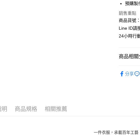
預購製
匯豐（
Apple Pay
臺灣中
聯邦商
銷售重點
匯豐（
街口支付
元大商
聯邦商
商品貨號：C
玉山商
元大商
悠遊付
Line ID
台新國
玉山商
24小時行
台灣樂
台新國
全盈+PAY
台灣樂
AFTEE先
商品相關分
相關說明
【關於「A
┃上衣系
ATM付款
AFTEE
分享
便利好安
❖春夏女
貨到付款
１．簡單
２．便利
全站商品
３．安心
極品香雲紗
運送方式
【「AFT
說明
商品規格
相關推薦
┃上衣系
１．於結帳
全家取貨
付」結帳
每筆NT$8
２．訂單
３．收到繳
一件衣服，承載百年工藝
／ATM／
付款後全
※ 請注意