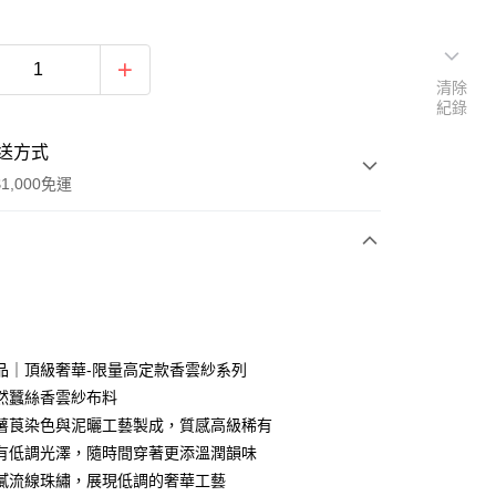
清除
紀錄
送方式
1,000免運
次付款
期付款
0 利率 每期
NT$1,633
21家銀行
品｜頂級奢華-限量高定款香雲紗系列
0 利率 每期
NT$816
21家銀行
庫商業銀行
第一商業銀行
然蠶絲香雲紗布料
業銀行
彰化商業銀行
薯莨染色與泥曬工藝製成，質感高級稀有
庫商業銀行
第一商業銀行
付款
業儲蓄銀行
台北富邦商業銀行
業銀行
彰化商業銀行
有低調光澤，隨時間穿著更添溫潤韻味
華商業銀行
兆豐國際商業銀行
業儲蓄銀行
台北富邦商業銀行
膩流線珠繡，展現低調的奢華工藝
小企業銀行
台中商業銀行
華商業銀行
兆豐國際商業銀行