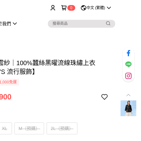
0
中文 (繁體)
於我們
雲紗｜100%蠶絲黑曜流線珠繡上衣
'S 流行服飾】
1,000免運
900
XL
M（預購）
2L（預購）