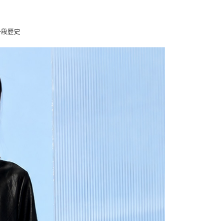
0，滿NT$1,000(含以上)免運費
的店家。未經商家同意取消之訂單仍視為有效，需透過AFTEE
繳納相關費用。
付款
否成功請以「AFTEE先享後付 」之結帳頁面顯示為準，若有關於
一段歷史
功／繳費後需取消欲退款等相關疑問，請聯繫「AFTEE先享後
0，滿NT$1,000(含以上)免運費
援中心」
https://netprotections.freshdesk.com/support/home
1取貨
項】
0，滿NT$1,000(含以上)免運費
恩沛科技股份有限公司提供之「AFTEE先享後付」服務完成之
依本服務之必要範圍內提供個人資料，並將交易相關給付款項請
讓予恩沛科技股份有限公司。
個人資料處理事宜，請瀏覽以下網址：
00，滿NT$1,000(含以上)免運費
ee.tw/terms/#terms3
年的使用者請事先徵得法定代理人或監護人之同意方可使用
E先享後付」，若未經同意申辦者引起之損失，本公司不負相關責
0
AFTEE先享後付」時，將依據個別帳號之用戶狀況，依本公司
核予不同之上限額度；若仍有額度不足之情形，本公司將視審查
用戶進行身份認證。
一人註冊多個帳號或使用他人資訊註冊。若發現惡意使用之情
科技股份有限公司將有權停止該用戶之使用額度並採取法律行