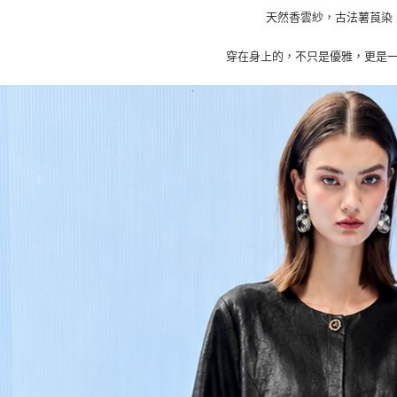
每筆NT$8
絡購買商品
天然香雲紗，古法薯莨染
先享後付
7-11取貨
※ 交易是
穿在身上的，不只是優雅，更是
是否繳費成
每筆NT$8
付客戶支
付款後7-1
【注意事
每筆NT$8
１．透過由
交易，需
宅配
求債權轉
２．關於
每筆NT$1
https://aft
３．未成
貨到付款
「AFTE
每筆NT$8
任。
４．使用「
即時審查
結果請求
５．嚴禁
形，恩沛
動。