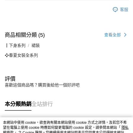
客服
商品相關分類 (5)
查看全部
┃下身系列
裙裝
❖春夏女裝全系列
評價
喜歡這個商品嗎？購買後給他一個好評吧
本分類熱銷
全站排行
本網站中使用 cookie，欲查詢有關本網站使用 cookie 方式之詳情，及若您不希
熱門標籤
望在電腦上使用 cookie 時應如何變更電腦的 cookie 設定，請參閱本網站「
隱私
權條款
」之 Cookie 聲明。您繼續使用本網站即表示您同意本公司得按本網站使