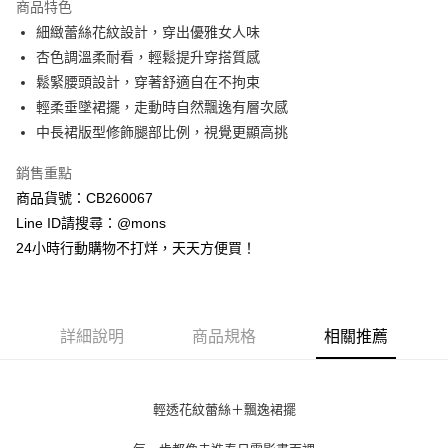
商品特色
6 期 0 利率 每期
NT$213
21家銀行
合作金庫商業銀行
第一商業銀行
細緻蕾絲花紋設計，穿出優雅女人味
華南商業銀行
彰化商業銀行
合作金庫商業銀行
第一商業銀行
超商取貨付款
杏色調溫柔耐看，輕鬆提升穿搭質感
上海商業儲蓄銀行
台北富邦商業銀行
華南商業銀行
彰化商業銀行
國泰世華商業銀行
兆豐國際商業銀行
鬆緊腰頭設計，穿著舒適自在不拘束
LINE Pay
上海商業儲蓄銀行
台北富邦商業銀行
臺灣中小企業銀行
台中商業銀行
輕柔垂墜裙擺，走動時自然飄逸有層次感
國泰世華商業銀行
兆豐國際商業銀行
匯豐（台灣）商業銀行
華泰商業銀行
Apple Pay
臺灣中小企業銀行
台中商業銀行
中長裙版型修飾腿部比例，視覺更顯高挑
聯邦商業銀行
遠東國際商業銀行
匯豐（台灣）商業銀行
華泰商業銀行
街口支付
元大商業銀行
永豐商業銀行
銷售重點
聯邦商業銀行
遠東國際商業銀行
玉山商業銀行
星展（台灣）商業銀行
元大商業銀行
永豐商業銀行
商品貨號：CB260067
悠遊付
台新國際商業銀行
中國信託商業銀行
玉山商業銀行
星展（台灣）商業銀行
Line ID請搜尋：@mons
台灣樂天信用卡公司
台新國際商業銀行
中國信託商業銀行
全盈+PAY
24小時行動購物不打烊，天天方便買！
台灣樂天信用卡公司
AFTEE先享後付
相關說明
【關於「AFTEE先享後付」】
ATM付款
詳細說明
商品規格
相關推薦
AFTEE先享後付是「在收到商品之後才付款」的支付方式。 讓您購物簡單
便利好安心！
貨到付款
１．簡單：不需註冊會員、不需綁卡、不需儲值。
２．便利：只要手機號碼，簡訊認證，即可結帳。
輕透花紋蕾絲＋飄逸裙擺
３．安心：先確認商品／服務後，再付款。
運送方式
【「AFTEE先享後付」結帳流程】