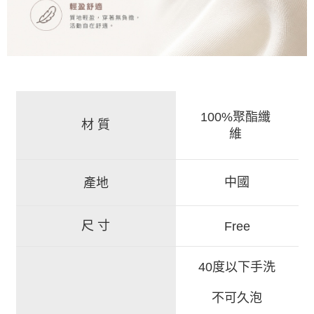
100%聚酯纖
材 質
維
中國
產地
尺 寸
Free
40度以下手洗
不可久泡