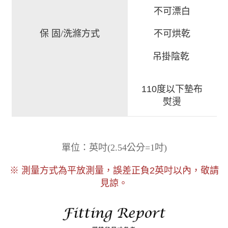
不可漂白
保 固/洗滌方式
不可烘乾
吊掛陰乾
110度以下墊布
熨燙
)
單位：英吋
(
2.54公分=1吋
以內，敬請
※ 測量方式為平放測量，誤差正負2
英吋
見諒。