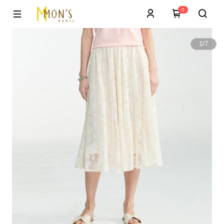
0
1
/
7