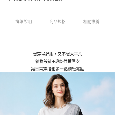
台灣樂天信用卡公司
AFTEE先享後付
相關說明
【關於「AFTEE先享後付」】
ATM付款
詳細說明
商品規格
相關推薦
AFTEE先享後付是「在收到商品之後才付款」的支付方式。 讓您購物簡單
便利好安心！
貨到付款
１．簡單：不需註冊會員、不需綁卡、不需儲值。
２．便利：只要手機號碼，簡訊認證，即可結帳。
３．安心：先確認商品／服務後，再付款。
運送方式
【「AFTEE先享後付」結帳流程】
全家取貨付款
想穿得舒服，又不想太平凡
１．於結帳方式選擇「AFTEE先享後付」後，將跳轉至「AFTEE先享後付」
每筆NT$80，滿NT$1,000(含以上)免運費
結帳頁面，進行簡訊認證並確認金額後，即可完成結帳。
透紗荷葉層次
斜拼設計
＋
２．訂單成立數日內，您將收到繳費通知簡訊。
付款後全家取貨
讓日常穿搭也多一點精緻亮點
３．收到繳費通知簡訊後14天內，點擊此簡訊中的連結，可透過四大超商／
ATM／網路銀行／等多元方式進行付款，方視為交易完成。
每筆NT$80，滿NT$1,000(含以上)免運費
※ 請注意：結帳手續完成當下不需立刻繳費，但若您需要取消訂單，請聯絡
購買商品的店家。未經商家同意取消之訂單仍視為有效，需透過AFTEE先享
7-11取貨付款
後付繳納相關費用。
每筆NT$80，滿NT$1,000(含以上)免運費
※ 交易是否成功請以「AFTEE先享後付 」之結帳頁面顯示為準，若有關於
是否繳費成功／繳費後需取消欲退款等相關疑問，請聯繫「AFTEE先享後付
客戶支援中心」
https://netprotections.freshdesk.com/support/home
付款後7-11取貨
每筆NT$80，滿NT$1,000(含以上)免運費
【注意事項】
１．透過由恩沛科技股份有限公司提供之「AFTEE先享後付」服務完成之交