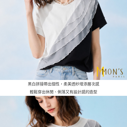
黑白拼接帶出個性，柔美透紗增添層次感
輕鬆穿出休閒、俐落又有設計感的造型