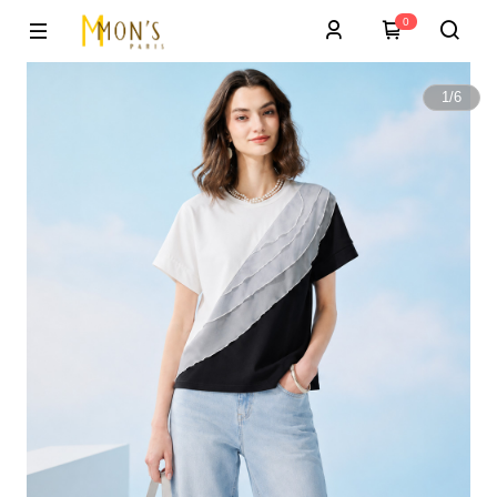
0
1
/
6