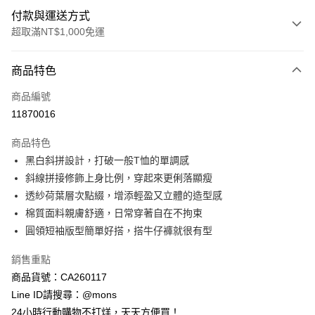
付款與運送方式
超取滿NT$1,000免運
付款方式
商品特色
信用卡一次付款
商品編號
信用卡分期付款
11870016
3 期 0 利率 每期
NT$593
21家銀行
商品特色
6 期 0 利率 每期
NT$296
21家銀行
合作金庫商業銀行
第一商業銀行
黑白斜拼設計，打破一般T恤的單調感
華南商業銀行
彰化商業銀行
合作金庫商業銀行
第一商業銀行
超商取貨付款
斜線拼接修飾上身比例，穿起來更俐落顯瘦
上海商業儲蓄銀行
台北富邦商業銀行
華南商業銀行
彰化商業銀行
國泰世華商業銀行
兆豐國際商業銀行
透紗荷葉層次點綴，增添輕盈又立體的造型感
LINE Pay
上海商業儲蓄銀行
台北富邦商業銀行
臺灣中小企業銀行
台中商業銀行
棉質面料親膚舒適，日常穿著自在不拘束
國泰世華商業銀行
兆豐國際商業銀行
匯豐（台灣）商業銀行
華泰商業銀行
Apple Pay
臺灣中小企業銀行
台中商業銀行
圓領短袖版型簡單好搭，搭牛仔褲就很有型
聯邦商業銀行
遠東國際商業銀行
匯豐（台灣）商業銀行
華泰商業銀行
街口支付
元大商業銀行
永豐商業銀行
銷售重點
聯邦商業銀行
遠東國際商業銀行
玉山商業銀行
星展（台灣）商業銀行
元大商業銀行
永豐商業銀行
商品貨號：CA260117
悠遊付
台新國際商業銀行
中國信託商業銀行
玉山商業銀行
星展（台灣）商業銀行
Line ID請搜尋：@mons
台灣樂天信用卡公司
台新國際商業銀行
中國信託商業銀行
全盈+PAY
24小時行動購物不打烊，天天方便買！