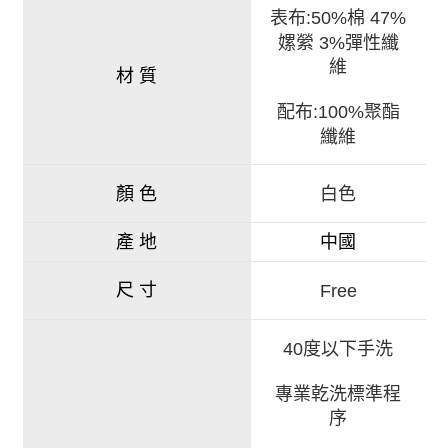
表布:
50%棉 47%
嫘縈 3%彈性纖
維
材 質
配布:100%聚酯
纖維
白色
顏 色
產 地
中國
尺 寸
Free
40度以下手洗
專業乾洗標準程
序