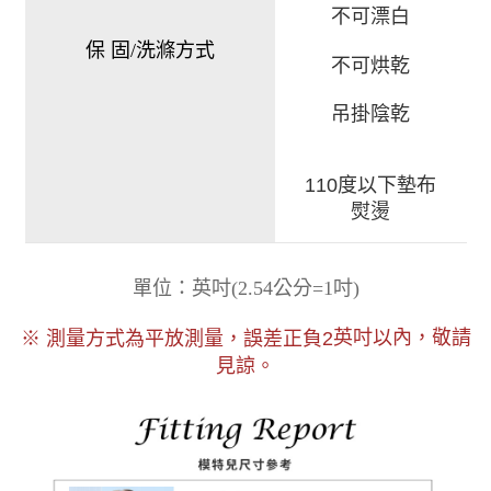
不可漂白
保 固/洗滌方式
不可烘乾
吊掛陰乾
110度以下墊布
熨燙
)
單位：英吋
(
2.54公分=1吋
以內，敬請
※ 測量方式為平放測量，誤差正負2
英吋
見諒。