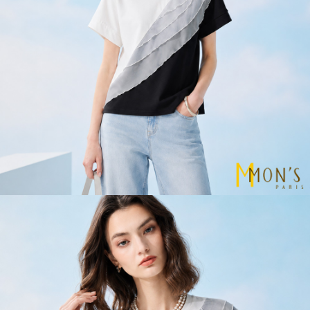
宅配
易，需依本服務之必要範圍內提供個人資料，並將交易相關給付款項請求債
權轉讓予恩沛科技股份有限公司。
每筆NT$100，滿NT$1,000(含以上)免運費
２．關於個人資料處理事宜，請瀏覽以下網址：
https://aftee.tw/terms/#terms3
貨到付款
３．未成年的使用者請事先徵得法定代理人或監護人之同意方可使用
每筆NT$80
「AFTEE先享後付」，若未經同意申辦者引起之損失，本公司不負相關責
任。
４．使用「AFTEE先享後付」時，將依據個別帳號之用戶狀況，依本公司即
時審查核予不同之上限額度；若仍有額度不足之情形，本公司將視審查結果
請求用戶進行身份認證。
５．嚴禁一人註冊多個帳號或使用他人資訊註冊。若發現惡意使用之情形，
恩沛科技股份有限公司將有權停止該用戶之使用額度並採取法律行動。