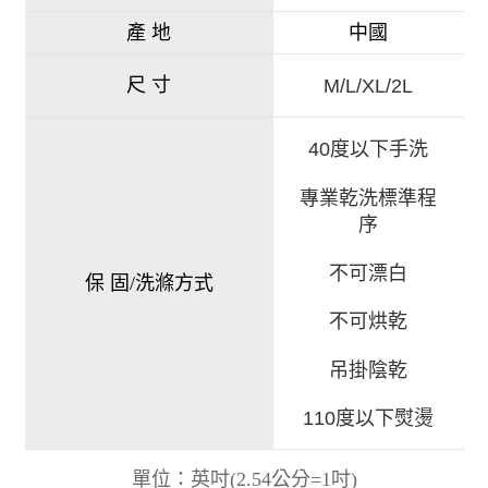
產 地
中國
尺 寸
M/L/XL/2L
40度以下手洗
專業乾洗標準程
序
不可漂白
保 固/洗滌方式
不可烘乾
吊掛陰乾
110度以下熨燙
)
單位：英吋
(
2.54公分=1吋