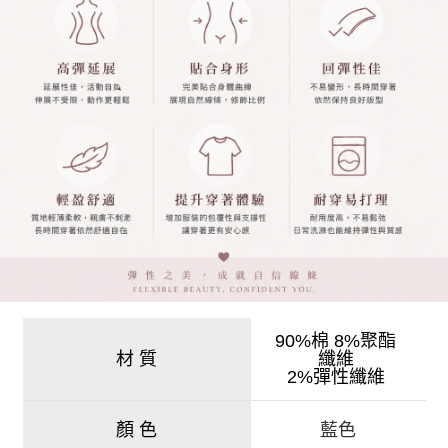
90%棉 8%聚酯
材 質
纖維
2%彈性纖維
藍色
顏 色