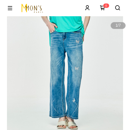
0
1
/
7