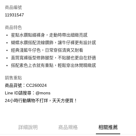
商品編號
信用卡分期付款
11931547
3 期 0 利率 每期
NT$626
21家銀行
商品特色
6 期 0 利率 每期
NT$313
21家銀行
合作金庫商業銀行
第一商業銀行
星點水鑽點綴褲身，走動時帶出細緻亮感
華南商業銀行
彰化商業銀行
合作金庫商業銀行
第一商業銀行
超商取貨付款
蝴蝶水鑽搭配流線鑽飾，讓牛仔褲更有設計感
上海商業儲蓄銀行
台北富邦商業銀行
華南商業銀行
彰化商業銀行
國泰世華商業銀行
兆豐國際商業銀行
經典淺藍牛仔色，日常穿搭清爽又耐看
LINE Pay
上海商業儲蓄銀行
台北富邦商業銀行
臺灣中小企業銀行
台中商業銀行
直筒寬褲版型修飾腿型，不貼腿也更自在舒適
國泰世華商業銀行
兆豐國際商業銀行
匯豐（台灣）商業銀行
華泰商業銀行
Apple Pay
臺灣中小企業銀行
台中商業銀行
搭配素色上衣就有重點，輕鬆穿出休閒精緻感
聯邦商業銀行
遠東國際商業銀行
匯豐（台灣）商業銀行
華泰商業銀行
街口支付
元大商業銀行
永豐商業銀行
銷售重點
聯邦商業銀行
遠東國際商業銀行
玉山商業銀行
星展（台灣）商業銀行
元大商業銀行
永豐商業銀行
商品貨號：CC260024
悠遊付
台新國際商業銀行
中國信託商業銀行
玉山商業銀行
星展（台灣）商業銀行
Line ID請搜尋：@mons
台灣樂天信用卡公司
台新國際商業銀行
中國信託商業銀行
全盈+PAY
24小時行動購物不打烊，天天方便買！
台灣樂天信用卡公司
AFTEE先享後付
相關說明
【關於「AFTEE先享後付」】
ATM付款
詳細說明
商品規格
相關推薦
AFTEE先享後付是「在收到商品之後才付款」的支付方式。 讓您購物簡單
便利好安心！