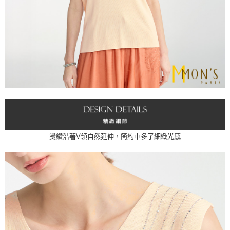
宅配
易，需依本服務之必要範圍內提供個人資料，並將交易相關給付款項請求債
權轉讓予恩沛科技股份有限公司。
每筆NT$100，滿NT$1,000(含以上)免運費
２．關於個人資料處理事宜，請瀏覽以下網址：
https://aftee.tw/terms/#terms3
貨到付款
３．未成年的使用者請事先徵得法定代理人或監護人之同意方可使用
每筆NT$80
「AFTEE先享後付」，若未經同意申辦者引起之損失，本公司不負相關責
任。
４．使用「AFTEE先享後付」時，將依據個別帳號之用戶狀況，依本公司即
時審查核予不同之上限額度；若仍有額度不足之情形，本公司將視審查結果
請求用戶進行身份認證。
５．嚴禁一人註冊多個帳號或使用他人資訊註冊。若發現惡意使用之情形，
恩沛科技股份有限公司將有權停止該用戶之使用額度並採取法律行動。
燙鑽沿著V領自然延伸，簡約中多了細緻光感