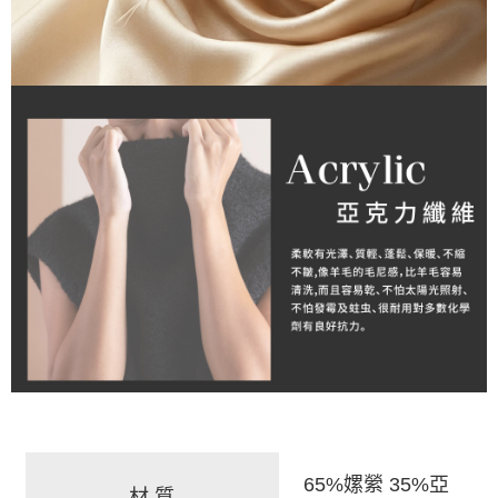
65%嫘縈 35%亞
材 質