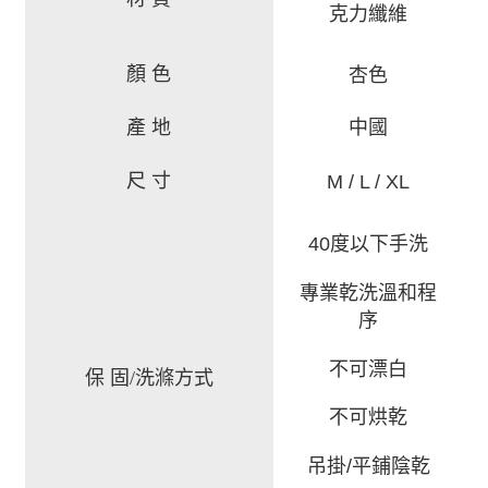
克力纖維
顏 色
杏色
產 地
中國
尺 寸
M / L / XL
40度以下手洗
專業乾洗溫和程
序
不可漂白
保 固/洗滌方式
不可烘乾
吊掛/平鋪陰乾