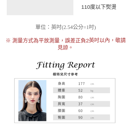
110度以下熨燙
)
單位：英吋
(
2.54公分=1吋
以內，敬請
※ 測量方式為平放測量，誤差正負2
英吋
見諒。