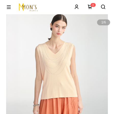
0
1
/
6