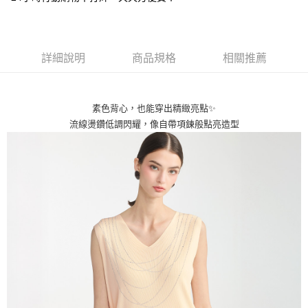
台灣樂天信用卡公司
AFTEE先享後付
相關說明
【關於「AFTEE先享後付」】
ATM付款
詳細說明
商品規格
相關推薦
AFTEE先享後付是「在收到商品之後才付款」的支付方式。 讓您購物簡單
便利好安心！
貨到付款
１．簡單：不需註冊會員、不需綁卡、不需儲值。
２．便利：只要手機號碼，簡訊認證，即可結帳。
素色背心，也能穿出精緻亮點✨
３．安心：先確認商品／服務後，再付款。
運送方式
流線燙鑽低調閃耀，像自帶項鍊般點亮造型
【「AFTEE先享後付」結帳流程】
全家取貨付款
１．於結帳方式選擇「AFTEE先享後付」後，將跳轉至「AFTEE先享後付」
每筆NT$80，滿NT$1,000(含以上)免運費
結帳頁面，進行簡訊認證並確認金額後，即可完成結帳。
２．訂單成立數日內，您將收到繳費通知簡訊。
付款後全家取貨
３．收到繳費通知簡訊後14天內，點擊此簡訊中的連結，可透過四大超商／
ATM／網路銀行／等多元方式進行付款，方視為交易完成。
每筆NT$80，滿NT$1,000(含以上)免運費
※ 請注意：結帳手續完成當下不需立刻繳費，但若您需要取消訂單，請聯絡
購買商品的店家。未經商家同意取消之訂單仍視為有效，需透過AFTEE先享
7-11取貨付款
後付繳納相關費用。
每筆NT$80，滿NT$1,000(含以上)免運費
※ 交易是否成功請以「AFTEE先享後付 」之結帳頁面顯示為準，若有關於
是否繳費成功／繳費後需取消欲退款等相關疑問，請聯繫「AFTEE先享後付
客戶支援中心」
https://netprotections.freshdesk.com/support/home
付款後7-11取貨
每筆NT$80，滿NT$1,000(含以上)免運費
【注意事項】
１．透過由恩沛科技股份有限公司提供之「AFTEE先享後付」服務完成之交