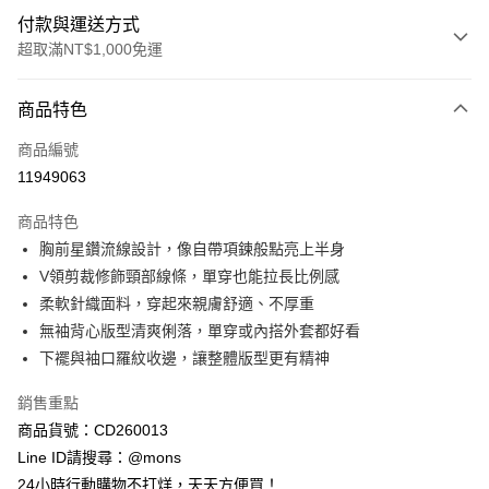
付款與運送方式
超取滿NT$1,000免運
付款方式
商品特色
信用卡一次付款
商品編號
信用卡分期付款
11949063
3 期 0 利率 每期
NT$330
21家銀行
商品特色
6 期 0 利率 每期
NT$165
21家銀行
合作金庫商業銀行
第一商業銀行
胸前星鑽流線設計，像自帶項鍊般點亮上半身
華南商業銀行
彰化商業銀行
合作金庫商業銀行
第一商業銀行
超商取貨付款
V領剪裁修飾頸部線條，單穿也能拉長比例感
上海商業儲蓄銀行
台北富邦商業銀行
華南商業銀行
彰化商業銀行
國泰世華商業銀行
兆豐國際商業銀行
柔軟針織面料，穿起來親膚舒適、不厚重
LINE Pay
上海商業儲蓄銀行
台北富邦商業銀行
臺灣中小企業銀行
台中商業銀行
無袖背心版型清爽俐落，單穿或內搭外套都好看
國泰世華商業銀行
兆豐國際商業銀行
匯豐（台灣）商業銀行
華泰商業銀行
Apple Pay
臺灣中小企業銀行
台中商業銀行
下襬與袖口羅紋收邊，讓整體版型更有精神
聯邦商業銀行
遠東國際商業銀行
匯豐（台灣）商業銀行
華泰商業銀行
街口支付
元大商業銀行
永豐商業銀行
銷售重點
聯邦商業銀行
遠東國際商業銀行
玉山商業銀行
星展（台灣）商業銀行
元大商業銀行
永豐商業銀行
商品貨號：CD260013
悠遊付
台新國際商業銀行
中國信託商業銀行
玉山商業銀行
星展（台灣）商業銀行
Line ID請搜尋：@mons
台灣樂天信用卡公司
台新國際商業銀行
中國信託商業銀行
全盈+PAY
24小時行動購物不打烊，天天方便買！