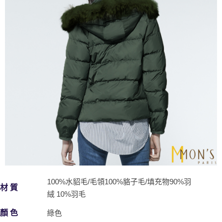
100%水貂毛/毛領100%貉子毛/填充物90%羽
材 質
絨 10%羽毛
顏 色
綠色