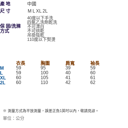
產 地
中國
尺 寸
M L XL 2L
40度以下手洗
四氯乙洗劑乾洗
保 固/洗滌
不可漂白
不可烘乾
方式
吊掛陰乾
110度以下熨燙
衣長
胸圍
肩寬
袖長
59
95
39
59
M
59
100
40
60
L
60
105
41
61
XL
60
110
42
62
2L
※ 測量方式為平放測量，誤差正負1英吋以內，敬請見諒。
單位：公分