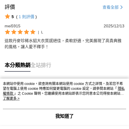
評價
查看全部
5
(
1
則評價
)
mei5915
2025/12/13
|
L
這款丹麥珍稀水貂大衣質感絕佳，柔軟舒適，完美展現了高貴典雅
的風格，讓人愛不釋手！
本分類熱銷
全站排行
本網站中使用 cookie，欲查詢有關本網站使用 cookie 方式之詳情，及若您不希
熱門標籤
望在電腦上使用 cookie 時應如何變更電腦的 cookie 設定，請參閱本網站「
隱私
權條款
」之 Cookie 聲明。您繼續使用本網站即表示您同意本公司得按本網站使
用條款之 Cookie 聲明使用 cookie。
了解更多 >
我知道了