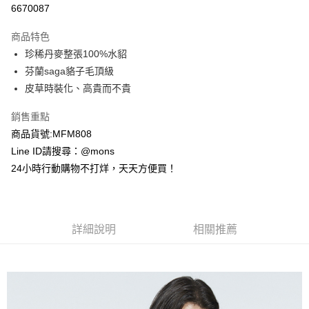
6670087
3 期 0 利率 每期
NT$6,996
21家銀行
商品特色
6 期 0 利率 每期
NT$3,498
21家銀行
合作金庫商業銀行
第一商業銀行
珍稀丹麥整張100%水貂
華南商業銀行
彰化商業銀行
合作金庫商業銀行
第一商業銀行
超商取貨付款
芬蘭saga貉子毛頂級
上海商業儲蓄銀行
台北富邦商業銀行
華南商業銀行
彰化商業銀行
國泰世華商業銀行
兆豐國際商業銀行
皮草時裝化、高貴而不貴
LINE Pay
上海商業儲蓄銀行
台北富邦商業銀行
臺灣中小企業銀行
台中商業銀行
國泰世華商業銀行
兆豐國際商業銀行
銷售重點
匯豐（台灣）商業銀行
華泰商業銀行
Apple Pay
臺灣中小企業銀行
台中商業銀行
聯邦商業銀行
遠東國際商業銀行
商品貨號:MFM808
匯豐（台灣）商業銀行
華泰商業銀行
街口支付
元大商業銀行
永豐商業銀行
Line ID請搜尋：@mons
聯邦商業銀行
遠東國際商業銀行
玉山商業銀行
星展（台灣）商業銀行
元大商業銀行
永豐商業銀行
24小時行動購物不打烊，天天方便買！
悠遊付
台新國際商業銀行
中國信託商業銀行
玉山商業銀行
星展（台灣）商業銀行
台灣樂天信用卡公司
台新國際商業銀行
中國信託商業銀行
全盈+PAY
台灣樂天信用卡公司
AFTEE先享後付
詳細說明
相關推薦
相關說明
【關於「AFTEE先享後付」】
ATM付款
AFTEE先享後付是「在收到商品之後才付款」的支付方式。 讓您購物簡單
便利好安心！
貨到付款
１．簡單：不需註冊會員、不需綁卡、不需儲值。
２．便利：只要手機號碼，簡訊認證，即可結帳。