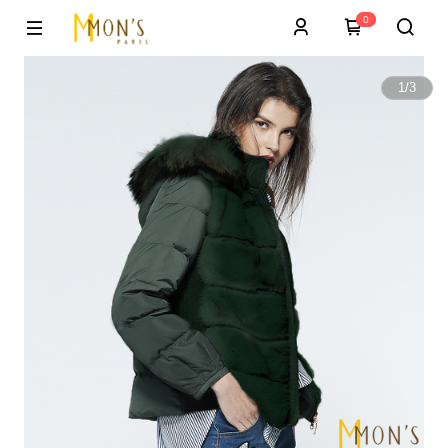
0
1
/
3