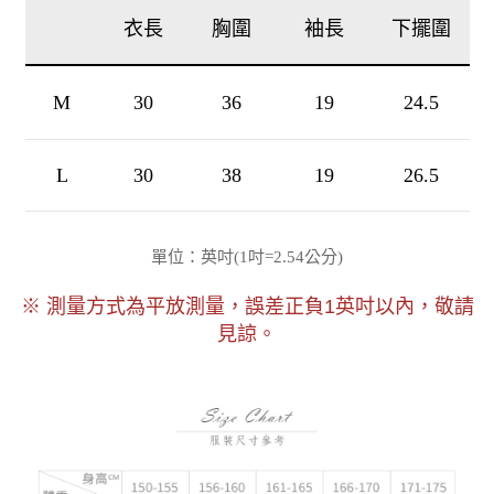
衣長
胸圍
袖長
下擺圍
M
30
36
19
24.5
L
30
38
19
26.5
1吋=
)
單位：英吋(
2.54公分
※ 測量方式為平放測量，誤差正負1英吋以內，敬請
見諒。