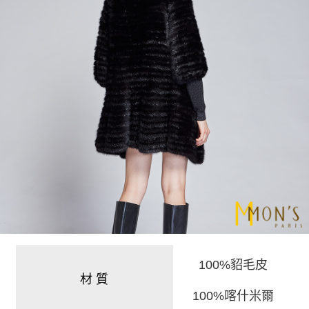
100%貂毛皮
材 質
100%
喀什米爾