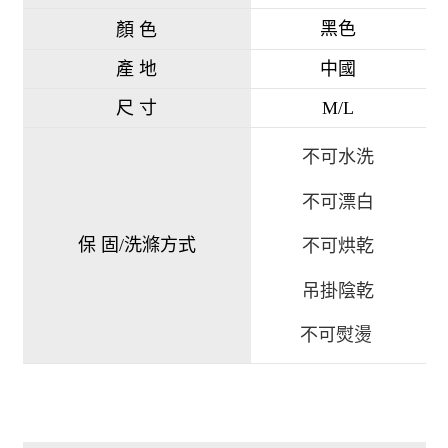
黑色
顏 色
產 地
中國
尺 寸
M/L
不可水洗
不可漂白
保 固/洗滌方式
不可烘乾
吊掛陰乾
不可熨燙