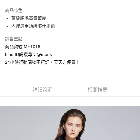
3 期 0 利率 每期
NT$22,266
21家銀行
商品特色
6 期 0 利率 每期
NT$11,133
21家銀行
合作金庫商業銀行
第一商業銀行
頂級貂毛高貴華麗
華南商業銀行
彰化商業銀行
合作金庫商業銀行
第一商業銀行
超商取貨付款
內裡選用頂級喀什米爾
上海商業儲蓄銀行
台北富邦商業銀行
華南商業銀行
彰化商業銀行
國泰世華商業銀行
兆豐國際商業銀行
LINE Pay
上海商業儲蓄銀行
台北富邦商業銀行
銷售重點
臺灣中小企業銀行
台中商業銀行
國泰世華商業銀行
兆豐國際商業銀行
商品貨號:MF1016
匯豐（台灣）商業銀行
華泰商業銀行
Apple Pay
臺灣中小企業銀行
台中商業銀行
聯邦商業銀行
遠東國際商業銀行
Line ID請搜尋：@mons
匯豐（台灣）商業銀行
華泰商業銀行
街口支付
元大商業銀行
永豐商業銀行
24小時行動購物不打烊，天天方便買！
聯邦商業銀行
遠東國際商業銀行
玉山商業銀行
星展（台灣）商業銀行
元大商業銀行
永豐商業銀行
悠遊付
台新國際商業銀行
中國信託商業銀行
玉山商業銀行
星展（台灣）商業銀行
台灣樂天信用卡公司
台新國際商業銀行
中國信託商業銀行
全盈+PAY
台灣樂天信用卡公司
詳細說明
相關推薦
AFTEE先享後付
相關說明
【關於「AFTEE先享後付」】
ATM付款
AFTEE先享後付是「在收到商品之後才付款」的支付方式。 讓您購物簡單
便利好安心！
貨到付款
１．簡單：不需註冊會員、不需綁卡、不需儲值。
２．便利：只要手機號碼，簡訊認證，即可結帳。
３．安心：先確認商品／服務後，再付款。