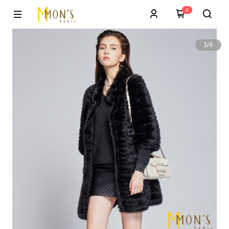
0
1
/
4