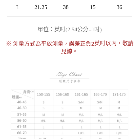
L
21.25
38
15
36
)
單位：英吋
(
2.54公分=1吋
以內，敬請
※ 測量方式為平放測量，誤差正負2
英吋
見諒。