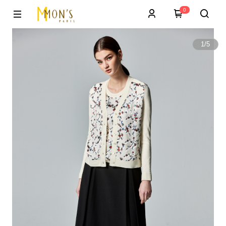
0
1
/
5