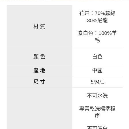
花卉：70%蠶絲
30%尼龍
材 質
素白色：100%羊
毛
白色
顏 色
產 地
中國
尺 寸
S/M/L
不可水洗
專業乾洗標準程
序
不可漂白