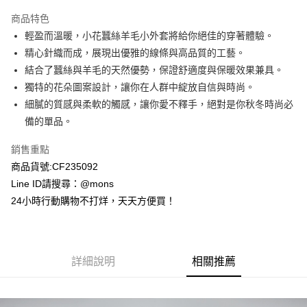
3 期 0 利率 每期
NT$1,320
21家銀行
商品特色
6 期 0 利率 每期
NT$660
21家銀行
合作金庫商業銀行
第一商業銀行
輕盈而溫暖，小花蠶絲羊毛小外套將給你絕佳的穿著體驗。
華南商業銀行
彰化商業銀行
合作金庫商業銀行
第一商業銀行
超商取貨付款
精心針織而成，展現出優雅的線條與高品質的工藝。
上海商業儲蓄銀行
台北富邦商業銀行
華南商業銀行
彰化商業銀行
國泰世華商業銀行
兆豐國際商業銀行
結合了蠶絲與羊毛的天然優勢，保證舒適度與保暖效果兼具。
LINE Pay
上海商業儲蓄銀行
台北富邦商業銀行
臺灣中小企業銀行
台中商業銀行
獨特的花朵圖案設計，讓你在人群中綻放自信與時尚。
國泰世華商業銀行
兆豐國際商業銀行
匯豐（台灣）商業銀行
華泰商業銀行
Apple Pay
臺灣中小企業銀行
台中商業銀行
細膩的質感與柔軟的觸感，讓你愛不釋手，絕對是你秋冬時尚必
聯邦商業銀行
遠東國際商業銀行
匯豐（台灣）商業銀行
華泰商業銀行
備的單品。
街口支付
元大商業銀行
永豐商業銀行
聯邦商業銀行
遠東國際商業銀行
玉山商業銀行
星展（台灣）商業銀行
元大商業銀行
永豐商業銀行
銷售重點
悠遊付
台新國際商業銀行
中國信託商業銀行
玉山商業銀行
星展（台灣）商業銀行
商品貨號:CF235092
台灣樂天信用卡公司
台新國際商業銀行
中國信託商業銀行
全盈+PAY
Line ID請搜尋：@mons
台灣樂天信用卡公司
24小時行動購物不打烊，天天方便買！
AFTEE先享後付
相關說明
【關於「AFTEE先享後付」】
ATM付款
AFTEE先享後付是「在收到商品之後才付款」的支付方式。 讓您購物簡單
便利好安心！
詳細說明
相關推薦
貨到付款
１．簡單：不需註冊會員、不需綁卡、不需儲值。
２．便利：只要手機號碼，簡訊認證，即可結帳。
３．安心：先確認商品／服務後，再付款。
運送方式