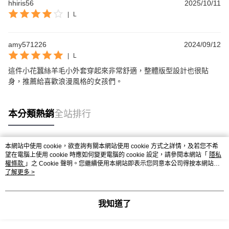
hhiris56
2025/10/11
|
L
amy571226
2024/09/12
|
L
這件小花蠶絲羊毛小外套穿起來非常舒適，整體版型設計也很貼
身，推薦給喜歡浪漫風格的女孩們。
本分類熱銷
全站排行
本網站中使用 cookie，欲查詢有關本網站使用 cookie 方式之詳情，及若您不希
熱門標籤
望在電腦上使用 cookie 時應如何變更電腦的 cookie 設定，請參閱本網站「
隱私
權條款
」之 Cookie 聲明。您繼續使用本網站即表示您同意本公司得按本網站使
用條款之 Cookie 聲明使用 cookie。
了解更多 >
我知道了