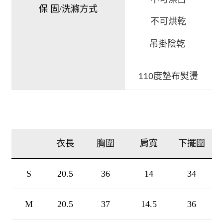
保 固/洗滌方式
不可烘乾
吊掛陰乾
110度墊布熨燙
衣長
胸圍
肩寬
下擺圍
S
20.5
36
14
34
M
20.5
37
14.5
36