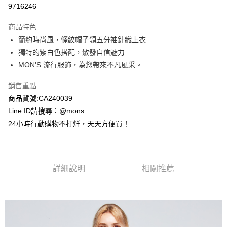
9716246
3 期 0 利率 每期
NT$330
21家銀行
商品特色
6 期 0 利率 每期
NT$165
21家銀行
合作金庫商業銀行
第一商業銀行
簡約時尚風，條紋帽子領五分袖針織上衣
華南商業銀行
彰化商業銀行
合作金庫商業銀行
第一商業銀行
超商取貨付款
獨特的紫白色搭配，散發自信魅力
上海商業儲蓄銀行
台北富邦商業銀行
華南商業銀行
彰化商業銀行
國泰世華商業銀行
兆豐國際商業銀行
MON'S 流行服飾，為您帶來不凡風采。
LINE Pay
上海商業儲蓄銀行
台北富邦商業銀行
臺灣中小企業銀行
台中商業銀行
國泰世華商業銀行
兆豐國際商業銀行
銷售重點
匯豐（台灣）商業銀行
華泰商業銀行
Apple Pay
臺灣中小企業銀行
台中商業銀行
聯邦商業銀行
遠東國際商業銀行
商品貨號:CA240039
匯豐（台灣）商業銀行
華泰商業銀行
街口支付
元大商業銀行
永豐商業銀行
Line ID請搜尋：@mons
聯邦商業銀行
遠東國際商業銀行
玉山商業銀行
星展（台灣）商業銀行
元大商業銀行
永豐商業銀行
24小時行動購物不打烊，天天方便買！
悠遊付
台新國際商業銀行
中國信託商業銀行
玉山商業銀行
星展（台灣）商業銀行
台灣樂天信用卡公司
台新國際商業銀行
中國信託商業銀行
全盈+PAY
台灣樂天信用卡公司
AFTEE先享後付
詳細說明
相關推薦
相關說明
【關於「AFTEE先享後付」】
ATM付款
AFTEE先享後付是「在收到商品之後才付款」的支付方式。 讓您購物簡單
便利好安心！
貨到付款
１．簡單：不需註冊會員、不需綁卡、不需儲值。
２．便利：只要手機號碼，簡訊認證，即可結帳。