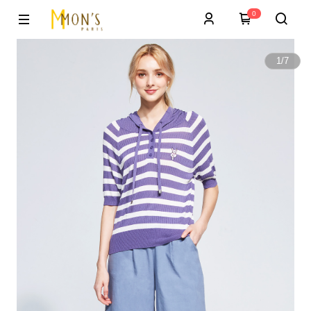
0
1
/
7