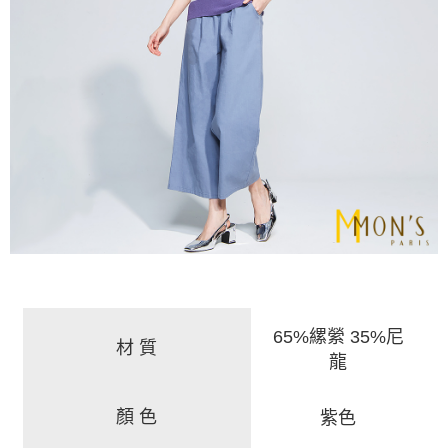
65%縲縈 35%尼
材 質
龍
顏 色
紫色