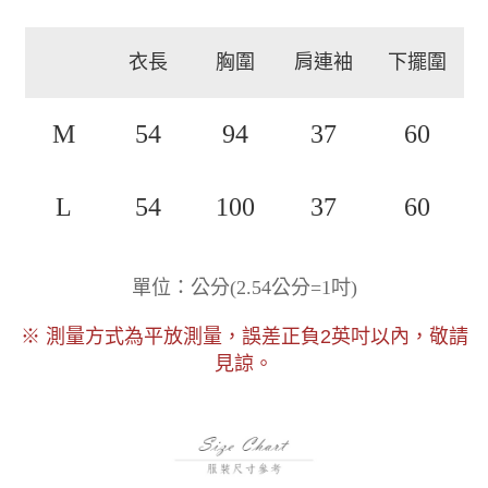
衣長
胸圍
肩連袖
下擺圍
M
54
94
37
60
L
54
100
37
60
)
單位：公分
(
2.54公分=1吋
以內，敬請
※ 測量方式為平放測量，誤差正負2
英吋
見諒。