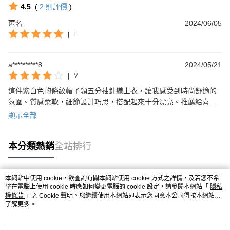
4.5
(
2
則評價
)
匿名
2024/06/05
|
L
a**********8
2024/05/21
|
M
這件紫白色的條紋帽子領五分袖針織上衣，讓我感受到時尚舒適的
氛圍。質感柔軟，細節設計巧思，搭配起來十分漂亮。推薦給喜歡
獨特穿搭的時尚愛好者！
顯示全部
本分類熱銷
全站排行
本網站中使用 cookie，欲查詢有關本網站使用 cookie 方式之詳情，及若您不希
熱門標籤
望在電腦上使用 cookie 時應如何變更電腦的 cookie 設定，請參閱本網站「
隱私
權條款
」之 Cookie 聲明。您繼續使用本網站即表示您同意本公司得按本網站使
用條款之 Cookie 聲明使用 cookie。
了解更多 >