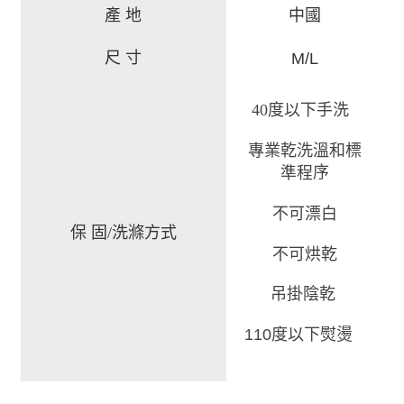
產 地
中國
尺 寸
M/L
40度以下手洗
專業乾洗溫和標
序
準程
不可漂白
保 固/洗滌方式
不可烘乾
吊掛陰乾
110度以下熨燙