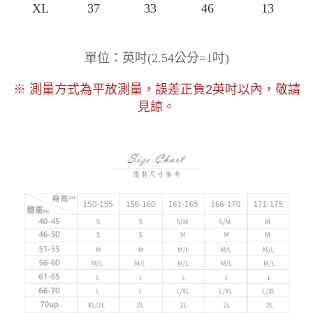
XL
37
33
46
13
)
單位：英吋
(
2.54公分=1吋
以內，敬請
※ 測量方式為平放測量，誤差正負2
英吋
見諒。