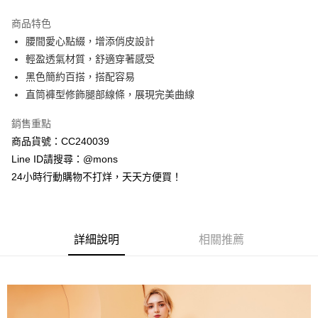
3 期 0 利率 每期
NT$1,060
21家銀行
商品特色
6 期 0 利率 每期
NT$530
21家銀行
合作金庫商業銀行
第一商業銀行
腰間愛心點綴，增添俏皮設計
華南商業銀行
彰化商業銀行
合作金庫商業銀行
第一商業銀行
超商取貨付款
輕盈透氣材質，舒適穿著感受
上海商業儲蓄銀行
台北富邦商業銀行
華南商業銀行
彰化商業銀行
國泰世華商業銀行
兆豐國際商業銀行
黑色簡約百搭，搭配容易
LINE Pay
上海商業儲蓄銀行
台北富邦商業銀行
臺灣中小企業銀行
台中商業銀行
直筒褲型修飾腿部線條，展現完美曲線
國泰世華商業銀行
兆豐國際商業銀行
匯豐（台灣）商業銀行
華泰商業銀行
Apple Pay
臺灣中小企業銀行
台中商業銀行
聯邦商業銀行
遠東國際商業銀行
銷售重點
匯豐（台灣）商業銀行
華泰商業銀行
街口支付
元大商業銀行
永豐商業銀行
商品貨號：CC240039
聯邦商業銀行
遠東國際商業銀行
玉山商業銀行
星展（台灣）商業銀行
元大商業銀行
永豐商業銀行
Line ID請搜尋：@mons
悠遊付
台新國際商業銀行
中國信託商業銀行
玉山商業銀行
星展（台灣）商業銀行
24小時行動購物不打烊，天天方便買！
台灣樂天信用卡公司
台新國際商業銀行
中國信託商業銀行
全盈+PAY
台灣樂天信用卡公司
AFTEE先享後付
相關說明
詳細說明
相關推薦
【關於「AFTEE先享後付」】
ATM付款
AFTEE先享後付是「在收到商品之後才付款」的支付方式。 讓您購物簡單
便利好安心！
貨到付款
１．簡單：不需註冊會員、不需綁卡、不需儲值。
２．便利：只要手機號碼，簡訊認證，即可結帳。
３．安心：先確認商品／服務後，再付款。