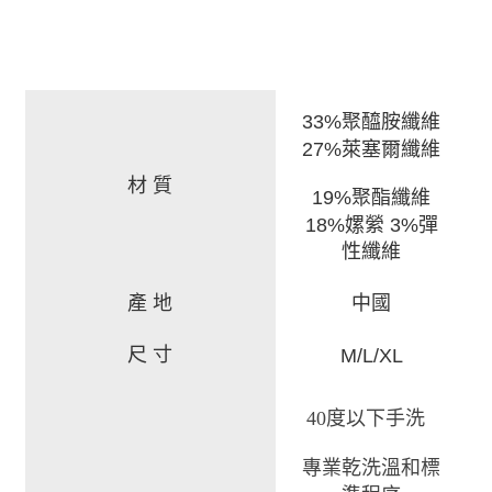
33%聚醯胺纖維
27%萊塞爾纖維
材 質
19%聚酯纖維
18%嫘縈 3%彈
性纖維
產 地
中國
尺 寸
M/L/XL
40度以下手洗
專業乾洗溫和標