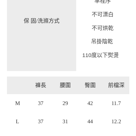
準程
序
不可漂白
保 固/洗滌方式
不可烘乾
吊掛陰乾
110度以下熨燙
褲長
腰圍
臀圍
前檔深
M
37
29
42
11.7
L
37
31
44
12.2