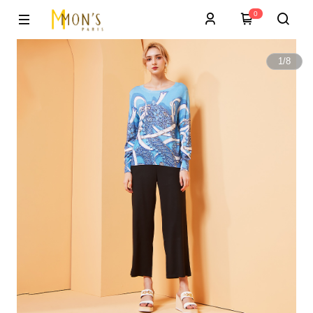
0
1
/
8